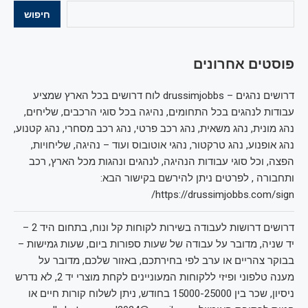
חיפוש
פוסטים אחרונים
דרושים נהגים – drussimjobbs לוח דרושים בכל הארץ שמציע
עבודות לנהגים בכל התחומים, נהיגה בכל סוגי הרכבים, שליחים,
נהג מונית, נהג משאית, נהג רכב פרטי, נהג רכב מסחרי, נהג קטנוע,
נהג אופנוע, נהג טרקטור, נהגי אוטובוס ועוד – נהיגה, שליחויות,
הפצה, וכל סוגי עבודות הנהיגה, לנהגים ונהגות מכל הארץ, רכב
ותחבורה , לפרטים ניתן להירשם בקישור הבא:
https://drussimjobbs.com/sign/
דרושים דרושות לעבודה בשירות לקוחות קל ונוח, בתחום היד 2 –
יד שניה, מדובר על עבודה של שעות ספורות ביום, שעות גמישות –
בבוקר צהריים או ערב לפי בחירתכם, באזור שלכם, מדובר על
מענה טלפוני ופיזי ללקוחות המעוניינים לקחת מוצרי יד 2, לא נדרש
ניסיון, שכר בין 15000-25000 בחודש, ניתן לשלוח קורות חיים או