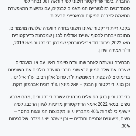
החברה, בעוד שדירקטור חיצוני לפי הוראה 301 נבחר לפי
סטנדרטים רגולטוריים המותאמים לבנקים, עם גמישות המאפשרת
התאמה למבנה הפיקוח ולמאפייני הבעלות.
בקטגוריית דירקטור שאינו חיצוני בחרה הוועדה שלושה מועמדים,
מתוכם ייבחרו לבסוף שניים: אודליה לבנון שמכהנת כדירקטורית
מאז 2022, פרופ' דוד צביליחובסקי שמכהן כדירקטור מאז 2019,
וד"ר אמירה שרון.
הבחירה נעשתה לאחר שהוועדה סיימה ראיון עם 19 מועמדים
שעברו את שלב המיון הראשוני. חברי הוועדה כוללים את השופטת
בדימוס צילה צפת, המשמשת יו"ר, פרופ' אלון רביב, עו"ד איל ינון,
וכן נציגי דירקטוריון הבנק – יואל מינץ ועו"ד רונית אברמזון רוקח.
בדירקטוריון בנק הפועלים מכהנים עשרה דירקטורים, מהם ארבע
נשים. במאי 2022 אימץ הדירקטוריון מדיניות לגיוון הרכבו, לפיה
יישאף כי לפחות 40% מחבריו יגיעו מקבוצות המיוצגות בחסר —
נשים, מיעוטים אתניים וחרדים — וכן יישמר ייצוג מגדרי של לפחות
30%.