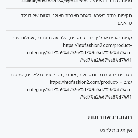
פניות לכתובת האימייל allwhatyouneed2024@gmail.com
תקיפות צה"ל באיראן לאחר הארכת האולטימטום של דונלד
טראמפ
קניות בגדים אונליין, בוטיק בגדים, הלבשה תחתונה, שמלות ערב –
https://htofashion2.com/product-
category/%d7%a9%d7%9e%d7%9c%d7%95%d7%aa-
%d7%a2%d7%a8%d7%91/
בגדי ים צנועים מידות גדולות, אופנה, בגדי ספורט לילדים, שמלות
ערב – https://htofashion2.com/product-
category/%d7%a9%d7%9e%d7%9c%d7%95%d7%aa-
%d7%a2%d7%a8%d7%91/
תגובות אחרונות
אין תגובות להציג.