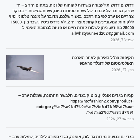
דרושים דרושות לעבודה בשירות לקוחות קל ונוח, בתחום היד 2 – יד
שניה, מדובר על עבודה של שעות ספורות ביום, שעות גמישות – בבוקר
צהריים או ערב לפי בחירתכם, באזור שלכם, מדובר על מענה טלפוני ופיזי
ללקוחות המעוניינים לקחת מוצרי יד 2, לא נדרש ניסיון, שכר בין 15000-
25000 בחודש, ניתן לשלוח קורות חיים או פניות לכתובת האימייל
allwhatyouneed2024@gmail.com
אפריל 7, 2026
תקיפות צה"ל באיראן לאחר הארכת
האולטימטום של דונלד טראמפ
מרץ 27, 2026
קניות בגדים אונליין, בוטיק בגדים, הלבשה תחתונה, שמלות ערב –
https://htofashion2.com/product-
category/%d7%a9%d7%9e%d7%9c%d7%95%d7%aa-
%d7%a2%d7%a8%d7%91/
פברואר 27, 2026
בגדי ים צנועים מידות גדולות, אופנה, בגדי ספורט לילדים, שמלות ערב –