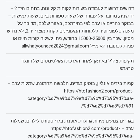
דרושים דרושות לעבודה בשירות לקוחות קל ונוח, בתחום היד 2 –
יד שניה, מדובר על עבודה של שעות ספורות ביום, שעות גמישות –
בבוקר צהריים או ערב לפי בחירתכם, באזור שלכם, מדובר על
מענה טלפוני ופיזי ללקוחות המעוניינים לקחת מוצרי יד 2, לא נדרש
ניסיון, שכר בין 15000-25000 בחודש, ניתן לשלוח קורות חיים או
פניות לכתובת האימייל allwhatyouneed2024@gmail.com
תקיפות צה"ל באיראן לאחר הארכת האולטימטום של דונלד
טראמפ
קניות בגדים אונליין, בוטיק בגדים, הלבשה תחתונה, שמלות ערב –
https://htofashion2.com/product-
category/%d7%a9%d7%9e%d7%9c%d7%95%d7%aa-
%d7%a2%d7%a8%d7%91/
בגדי ים צנועים מידות גדולות, אופנה, בגדי ספורט לילדים, שמלות
ערב – https://htofashion2.com/product-
category/%d7%a9%d7%9e%d7%9c%d7%95%d7%aa-