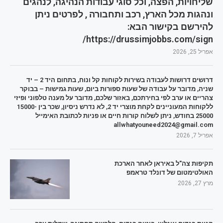
שליחויות, הפצה, וכל סוגי עבודות הנהיגה, לנהגים
ונהגות מכל הארץ, רכב ותחבורה , לפרטים ניתן
להירשם בקישור הבא:
https://drussimjobbs.com/sign/
אפריל 25, 2026
דרושים דרושות לעבודה בשירות לקוחות קל ונוח, בתחום היד 2 – יד
שניה, מדובר על עבודה של שעות ספורות ביום, שעות גמישות – בבוקר
צהריים או ערב לפי בחירתכם, באזור שלכם, מדובר על מענה טלפוני ופיזי
ללקוחות המעוניינים לקחת מוצרי יד 2, לא נדרש ניסיון, שכר בין 15000-
25000 בחודש, ניתן לשלוח קורות חיים או פניות לכתובת האימייל
allwhatyouneed2024@gmail.com
אפריל 7, 2026
תקיפות צה"ל באיראן לאחר הארכת
האולטימטום של דונלד טראמפ
מרץ 27, 2026