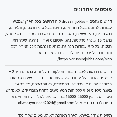
פוסטים אחרונים
דרושים נהגים – drussimjobbs לוח דרושים בכל הארץ שמציע
עבודות לנהגים בכל התחומים, נהיגה בכל סוגי הרכבים, שליחים,
נהג מונית, נהג משאית, נהג רכב פרטי, נהג רכב מסחרי, נהג קטנוע,
נהג אופנוע, נהג טרקטור, נהגי אוטובוס ועוד – נהיגה, שליחויות,
הפצה, וכל סוגי עבודות הנהיגה, לנהגים ונהגות מכל הארץ, רכב
ותחבורה , לפרטים ניתן להירשם בקישור הבא:
https://drussimjobbs.com/sign/
דרושים דרושות לעבודה בשירות לקוחות קל ונוח, בתחום היד 2 –
יד שניה, מדובר על עבודה של שעות ספורות ביום, שעות גמישות –
בבוקר צהריים או ערב לפי בחירתכם, באזור שלכם, מדובר על
מענה טלפוני ופיזי ללקוחות המעוניינים לקחת מוצרי יד 2, לא נדרש
ניסיון, שכר בין 15000-25000 בחודש, ניתן לשלוח קורות חיים או
פניות לכתובת האימייל allwhatyouneed2024@gmail.com
תקיפות צה"ל באיראן לאחר הארכת האולטימטום של דונלד