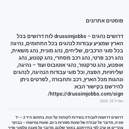
פוסטים אחרונים
דרושים נהגים – drussimjobbs לוח דרושים בכל
הארץ שמציע עבודות לנהגים בכל התחומים, נהיגה
בכל סוגי הרכבים, שליחים, נהג מונית, נהג משאית,
נהג רכב פרטי, נהג רכב מסחרי, נהג קטנוע, נהג
אופנוע, נהג טרקטור, נהגי אוטובוס ועוד – נהיגה,
שליחויות, הפצה, וכל סוגי עבודות הנהיגה, לנהגים
ונהגות מכל הארץ, רכב ותחבורה , לפרטים ניתן
להירשם בקישור הבא:
https://drussimjobbs.com/sign/
אפריל 25, 2026
דרושים דרושות לעבודה בשירות לקוחות קל ונוח, בתחום היד 2 – יד
שניה, מדובר על עבודה של שעות ספורות ביום, שעות גמישות – בבוקר
צהריים או ערב לפי בחירתכם, באזור שלכם, מדובר על מענה טלפוני ופיזי