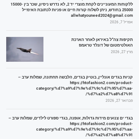
ללקוחות המעוניינים לקחת מוצרי יד 2, לא נדרש ניסיון, שכר בין 15000-
25000 בחודש, ניתן לשלוח קורות חיים או פניות לכתובת האימייל
allwhatyouneed2024@gmail.com
אפריל 7, 2026
תקיפות צה"ל באיראן לאחר הארכת
האולטימטום של דונלד טראמפ
מרץ 27, 2026
קניות בגדים אונליין, בוטיק בגדים, הלבשה תחתונה, שמלות ערב –
https://htofashion2.com/product-
category/%d7%a9%d7%9e%d7%9c%d7%95%d7%aa-
%d7%a2%d7%a8%d7%91/
פברואר 27, 2026
בגדי ים צנועים מידות גדולות, אופנה, בגדי ספורט לילדים, שמלות ערב –
https://htofashion2.com/product-
category/%d7%a9%d7%9e%d7%9c%d7%95%d7%aa-
%d7%a2%d7%a8%d7%91/