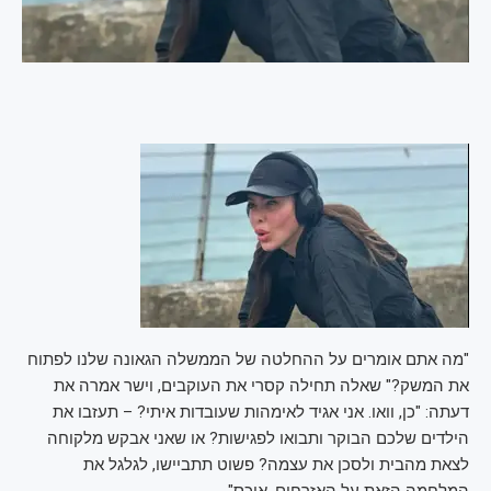
"מה אתם אומרים על ההחלטה של הממשלה הגאונה שלנו לפתוח
את המשק?" שאלה תחילה קסרי את העוקבים, וישר אמרה את
דעתה: "כן, וואו. אני אגיד לאימהות שעובדות איתי? – תעזבו את
הילדים שלכם הבוקר ותבואו לפגישות? או שאני אבקש מלקוחה
לצאת מהבית ולסכן את עצמה? פשוט תתביישו, לגלגל את
המלחמה הזאת על האזרחים, איכס".