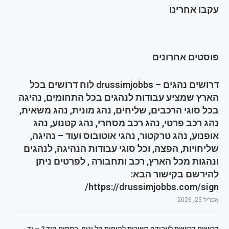
עקבו אחרינו
פוסטים אחרונים
דרושים נהגים – drussimjobbs לוח דרושים בכל
הארץ שמציע עבודות לנהגים בכל התחומים, נהיגה
בכל סוגי הרכבים, שליחים, נהג מונית, נהג משאית,
נהג רכב פרטי, נהג רכב מסחרי, נהג קטנוע, נהג
אופנוע, נהג טרקטור, נהגי אוטובוס ועוד – נהיגה,
שליחויות, הפצה, וכל סוגי עבודות הנהיגה, לנהגים
ונהגות מכל הארץ, רכב ותחבורה , לפרטים ניתן
להירשם בקישור הבא:
https://drussimjobbs.com/sign/
אפריל 25, 2026
דרושים דרושות לעבודה בשירות לקוחות קל ונוח, בתחום היד 2 – יד