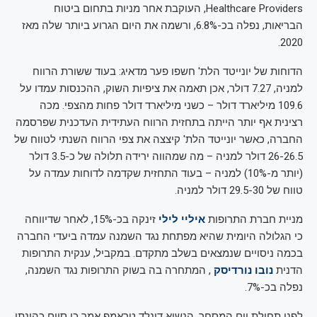
Healthcare Providers, העוקבת אחר מניות בתחום ביטוח
הבריאות, נפלה בכ-6.8%, ורשמה את היום הגרוע ביותר שלה מאז
2020.
הדוחות של יונייטד הלת' חשפו פער מדאיג: בעוד ששורת הרווח
למניה, 7.27 דולר, אכן תאמה את ציפיות השוק, ההכנסות עמדו על
109.6 מיליארד דולר – כשני מיליארד דולר פחות מהצפי. מכה
רצינית אף יותר הייתה בתחזית הרווח העתידית העדכנית שפרסמה
החברה, כאשר יונייטד הלת' קיצצה את צפי הרווח השנתי לטווח של
26-26.5 דולר למניה – מה שמהווה ירידה תלולה של כ-3.5 דולר
(יותר מ-10%) למניה – בעוד התחזית שקדמה לדוחות עמדה על
טווח של 29.5-30 דולר למניה.
מניית חברת התרופות
איליי לילי
זינקה בכ-15%, לאחר שדיווחה
כי הגלולה היומית שהיא מפתחת נגד השמנה עמדה ביעדי החברה
בכמה ניסויים שנמצאים בשלב מתקדם. במקביל, ענקית התרופות
הדנית
נובו נורדיסק
, המתחרה בה בשוק התרופות נגד השמנה,
נפלה בכ-7%.
לפני תחילת יום המסחר, הנשיא דונלד טראמפ אמר כי סיום כהונתו