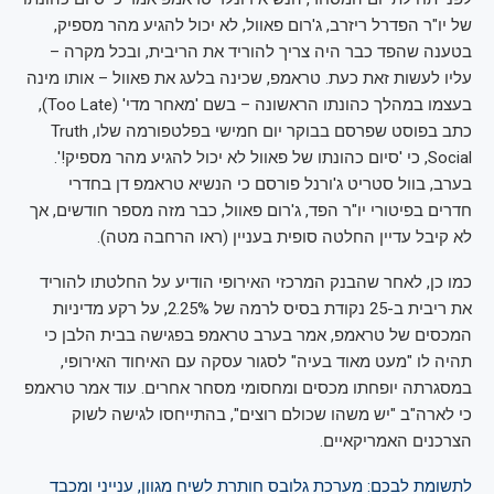
של יו"ר הפדרל ריזרב, ג'רום פאוול, לא יכול להגיע מהר מספיק,
בטענה שהפד כבר היה צריך להוריד את הריבית, ובכל מקרה –
עליו לעשות זאת כעת. טראמפ, שכינה בלעג את פאוול – אותו מינה
בעצמו במהלך כהונתו הראשונה – בשם 'מאחר מדי' (Too Late),
כתב בפוסט שפרסם בבוקר יום חמישי בפלטפורמה שלו, Truth
Social, כי 'סיום כהונתו של פאוול לא יכול להגיע מהר מספיק!'.
בערב, בוול סטריט ג'ורנל פורסם כי הנשיא טראמפ דן בחדרי
חדרים בפיטורי יו"ר הפד, ג'רום פאוול, כבר מזה מספר חודשים, אך
לא קיבל עדיין החלטה סופית בעניין (ראו הרחבה מטה).
כמו כן, לאחר שהבנק המרכזי האירופי הודיע על החלטתו להוריד
את ריבית ב-25 נקודת בסיס לרמה של 2.25%, על רקע מדיניות
המכסים של טראמפ, אמר בערב טראמפ בפגישה בבית הלבן כי
תהיה לו "מעט מאוד בעיה" לסגור עסקה עם האיחוד האירופי,
במסגרתה יופחתו מכסים ומחסומי מסחר אחרים. עוד אמר טראמפ
כי לארה"ב "יש משהו שכולם רוצים", בהתייחסו לגישה לשוק
הצרכנים האמריקאיים.
לתשומת לבכם: מערכת גלובס חותרת לשיח מגוון, ענייני ומכבד