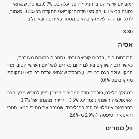
עקב יום שישי הטוב: הניקיי היפני עלה בכ-0.7%, בורסת שנגחאי
נסוגה בכ-0.1% והקוספי הדרום־קוריאני התקדם בכ-0.5%. כאמור,
לרגל יום החג, לא יתקיים היום מסחר באירופה ובארה"ב.
8:30
אסיה
הבורסות ביפן, בדרום קוריאה ובסין נסחרים במגמה מעורבת,
כאשר רוב השווקים בעולם היום סגורים לרגל יום השישי הטוב. מדד
הניקיי עולה כעת בכ-0.7%, בורסת שנגחאי יורדת בכ-0.4% והקוספי
מתקדם בכ-0.6%.
במהלך הלילה, פורסם מדד המחירים לצרכן ביפן לחודש מרץ. קצב
האינפלציה השנתי נעמד על 3.6% – ירידה מהנתון של 3.7%
בפברואר. אינפלציית ה"ליבה־ליבה", שמנכה את מחירי המזון הטרי
והאנרגיה, טיפסה ל-2.9% מ-2.6%.
וול סטריט