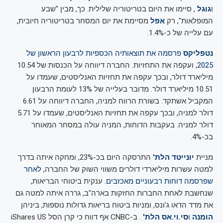
ו
גוגל
, סיימו את היום בטריטוריה שלילית. כך, מבין "שבע
המופלאות", רק
אפל
מסיימת את יום המסחר בטריטוריה חיובית,
עם עלייה של כ-1.4%.
נטפליקס
פרסמה את תוצאותיה הכספיות לרבעון הראשון של
2025
, ועקפה את התחזיות. החברה דיווחה על הכנסות של 10.54
מיליארד דולר, ובכך עקפה את תחזיות האנליסטים, שעמדו על
10.51 מיליארד דולר. מדובר בעלייה של 13% לעומת הרבעון
המקביל אשתקד. בשורת הרווח למניה, החברה דיווחה על 6.61
דולר למניה, ובכך עקפה את תחזיות האנליסטים, שעמדו על 5.71
דולר למניה. בעקבות הדוחות, המניה עולה במסחר המאוחר
בכ-4%.
מניית
יונייטד הלת'
התרסקה היום בכ-23%, ומחקה איתה בדרך
למטה עשרות מיליארדי דולרים משווי השוק של החברה,
לאחר
שפרסמה דוחות רבעוניים מאכזבים
. ענקית ביטוחי הבריאות,
שנחשבת לאחת החברות החזקות בארה"ב, גררה איתה למטה גם
את מדד הדאו ג'ונס, ומניות ביטוח בריאות גדולות נוספות, ביניהן
הומנה
ו
סי.וי.אס הלת'
. ב-CNBC אף דווח כי קרן הסל iShares US