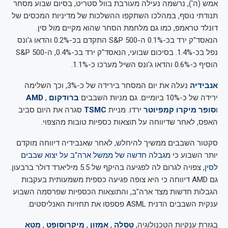
אמש (ה'), נרשמה נעילה מעורבת בוול סטריט, בסיום שבוע מסחר
תנודתי נוסף, במהלכו השתקפו ההשלכות של מדיניות המכסים של
דונלד טראמפ, כמו גם מלחמת הסחר שהוא מקיים מול סין.
הנאסד"ק ירד בכ-0.1% ה-S&P 500 התקדם בכ-0.2% והדאו ג'ונס
נפל בכ-1.4%. בסיכום שבועי, הנאסד"ק ירד בכ-0.4%, ה-S&P 500
הוסיף כ-0.6% והדאו ג'ונס השיל מערכו כ-1.1%.
אנבידיה
נעלה את יום המסחר בירידה של כ-3%, וכך השלימה
ירידה של כ-10% ביומיים. גם מניות השבבים
ברודקום
,
AMD
ו
סופר מיקרו קמפיוטר
ירדו. מניית
TSMC
סגרה את היום סביב
האפס, לאחר שדיווחה על תוצאות כספיות טובות מהצפוי.
סקטור השבבים ממשיך להיחלש, לאחר שאנבידיה דיווחה מוקדם
יותר השבוע כי
מגבלה חדשה של ממשל ארה"ב על יצוא שבבים
לסין
, צפויה לגרום לה לפגיעה בהיקף של 5.5 מיליארד דולר ברבעון.
גם AMD דיווחה כי היא צופה פגיעה כספית משמעותית בעקבות
הגבלות חדשות מצד ארה"ב, והתוצאות הכספיות שפרסמה השבוע
ענקית השבבים הדנית ASML פספסו את תחזיות האנליסטים.
בגזרת ענקיות הטכנולוגיה,
טסלה
,
אמזון
,
מיקרוסופט
,
מטא