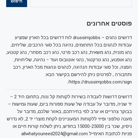
חיפוש
פוסטים אחרונים
דרושים נהגים – drussimjobbs לוח דרושים בכל הארץ שמציע
עבודות לנהגים בכל התחומים, נהיגה בכל סוגי הרכבים, שליחים,
נהג מונית, נהג משאית, נהג רכב פרטי, נהג רכב מסחרי, נהג קטנוע,
נהג אופנוע, נהג טרקטור, נהגי אוטובוס ועוד – נהיגה, שליחויות,
הפצה, וכל סוגי עבודות הנהיגה, לנהגים ונהגות מכל הארץ, רכב
ותחבורה , לפרטים ניתן להירשם בקישור הבא:
https://drussimjobbs.com/sign/
דרושים דרושות לעבודה בשירות לקוחות קל ונוח, בתחום היד 2 –
יד שניה, מדובר על עבודה של שעות ספורות ביום, שעות גמישות –
בבוקר צהריים או ערב לפי בחירתכם, באזור שלכם, מדובר על
מענה טלפוני ופיזי ללקוחות המעוניינים לקחת מוצרי יד 2, לא נדרש
ניסיון, שכר בין 15000-25000 בחודש, ניתן לשלוח קורות חיים או
פניות לכתובת האימייל allwhatyouneed2024@gmail.com