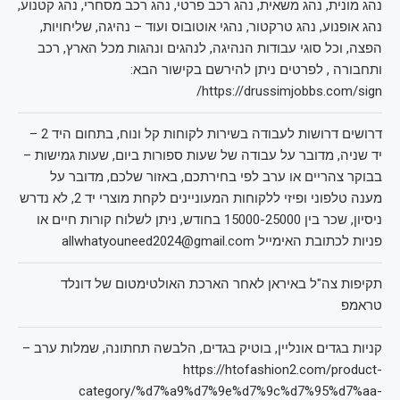
נהג מונית, נהג משאית, נהג רכב פרטי, נהג רכב מסחרי, נהג קטנוע,
נהג אופנוע, נהג טרקטור, נהגי אוטובוס ועוד – נהיגה, שליחויות,
הפצה, וכל סוגי עבודות הנהיגה, לנהגים ונהגות מכל הארץ, רכב
ותחבורה , לפרטים ניתן להירשם בקישור הבא:
https://drussimjobbs.com/sign/
דרושים דרושות לעבודה בשירות לקוחות קל ונוח, בתחום היד 2 –
יד שניה, מדובר על עבודה של שעות ספורות ביום, שעות גמישות –
בבוקר צהריים או ערב לפי בחירתכם, באזור שלכם, מדובר על
מענה טלפוני ופיזי ללקוחות המעוניינים לקחת מוצרי יד 2, לא נדרש
ניסיון, שכר בין 15000-25000 בחודש, ניתן לשלוח קורות חיים או
פניות לכתובת האימייל allwhatyouneed2024@gmail.com
תקיפות צה"ל באיראן לאחר הארכת האולטימטום של דונלד
טראמפ
קניות בגדים אונליין, בוטיק בגדים, הלבשה תחתונה, שמלות ערב –
https://htofashion2.com/product-
category/%d7%a9%d7%9e%d7%9c%d7%95%d7%aa-