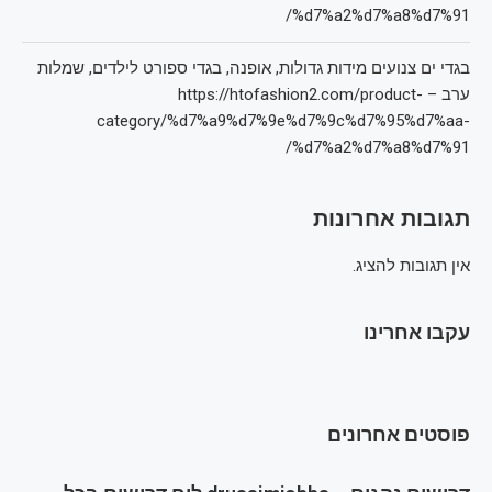
%d7%a2%d7%a8%d7%91/
בגדי ים צנועים מידות גדולות, אופנה, בגדי ספורט לילדים, שמלות
ערב – https://htofashion2.com/product-
category/%d7%a9%d7%9e%d7%9c%d7%95%d7%aa-
%d7%a2%d7%a8%d7%91/
תגובות אחרונות
אין תגובות להציג.
עקבו אחרינו
פוסטים אחרונים