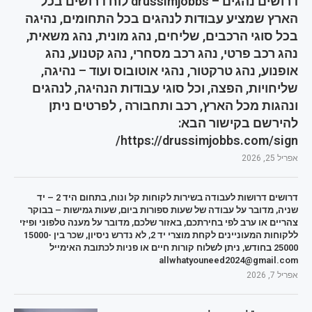
דרושים נהגים – drussimjobbs לוח דרושים בכל
הארץ שמציע עבודות לנהגים בכל התחומים, נהיגה
בכל סוגי הרכבים, שליחים, נהג מונית, נהג משאית,
נהג רכב פרטי, נהג רכב מסחרי, נהג קטנוע, נהג
אופנוע, נהג טרקטור, נהגי אוטובוס ועוד – נהיגה,
שליחויות, הפצה, וכל סוגי עבודות הנהיגה, לנהגים
ונהגות מכל הארץ, רכב ותחבורה , לפרטים ניתן
להירשם בקישור הבא:
https://drussimjobbs.com/sign/
אפריל 25, 2026
דרושים דרושות לעבודה בשירות לקוחות קל ונוח, בתחום היד 2 – יד
שניה, מדובר על עבודה של שעות ספורות ביום, שעות גמישות – בבוקר
צהריים או ערב לפי בחירתכם, באזור שלכם, מדובר על מענה טלפוני ופיזי
ללקוחות המעוניינים לקחת מוצרי יד 2, לא נדרש ניסיון, שכר בין 15000-
25000 בחודש, ניתן לשלוח קורות חיים או פניות לכתובת האימייל
allwhatyouneed2024@gmail.com
אפריל 7, 2026