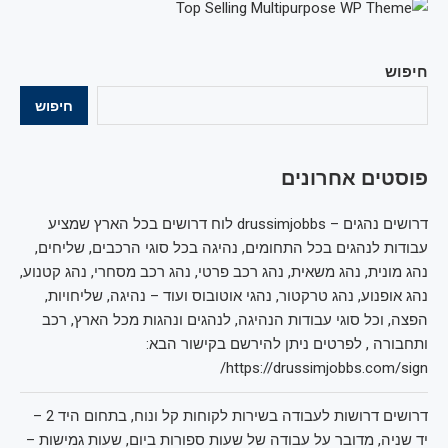
חיפוש
חיפוש
פוסטים אחרונים
דרושים נהגים – drussimjobbs לוח דרושים בכל הארץ שמציע
עבודות לנהגים בכל התחומים, נהיגה בכל סוגי הרכבים, שליחים,
נהג מונית, נהג משאית, נהג רכב פרטי, נהג רכב מסחרי, נהג קטנוע,
נהג אופנוע, נהג טרקטור, נהגי אוטובוס ועוד – נהיגה, שליחויות,
הפצה, וכל סוגי עבודות הנהיגה, לנהגים ונהגות מכל הארץ, רכב
ותחבורה , לפרטים ניתן להירשם בקישור הבא:
https://drussimjobbs.com/sign/
דרושים דרושות לעבודה בשירות לקוחות קל ונוח, בתחום היד 2 –
יד שניה, מדובר על עבודה של שעות ספורות ביום, שעות גמישות –