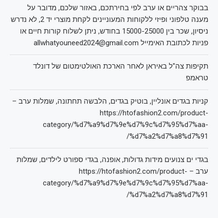
בבוקר צהריים או ערב לפי בחירתכם, באזור שלכם, מדובר על
מענה טלפוני ופיזי ללקוחות המעוניינים לקחת מוצרי יד 2, לא נדרש
ניסיון, שכר בין 15000-25000 בחודש, ניתן לשלוח קורות חיים או
פניות לכתובת האימייל allwhatyouneed2024@gmail.com
תקיפות צה"ל באיראן לאחר הארכת האולטימטום של דונלד
טראמפ
קניות בגדים אונליין, בוטיק בגדים, הלבשה תחתונה, שמלות ערב –
https://htofashion2.com/product-
category/%d7%a9%d7%9e%d7%9c%d7%95%d7%aa-
%d7%a2%d7%a8%d7%91/
בגדי ים צנועים מידות גדולות, אופנה, בגדי ספורט לילדים, שמלות
ערב – https://htofashion2.com/product-
category/%d7%a9%d7%9e%d7%9c%d7%95%d7%aa-
%d7%a2%d7%a8%d7%91/