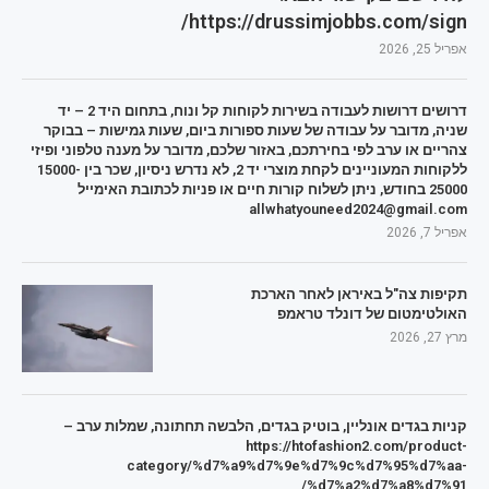
https://drussimjobbs.com/sign/
אפריל 25, 2026
דרושים דרושות לעבודה בשירות לקוחות קל ונוח, בתחום היד 2 – יד
שניה, מדובר על עבודה של שעות ספורות ביום, שעות גמישות – בבוקר
צהריים או ערב לפי בחירתכם, באזור שלכם, מדובר על מענה טלפוני ופיזי
ללקוחות המעוניינים לקחת מוצרי יד 2, לא נדרש ניסיון, שכר בין 15000-
25000 בחודש, ניתן לשלוח קורות חיים או פניות לכתובת האימייל
allwhatyouneed2024@gmail.com
אפריל 7, 2026
תקיפות צה"ל באיראן לאחר הארכת
האולטימטום של דונלד טראמפ
מרץ 27, 2026
קניות בגדים אונליין, בוטיק בגדים, הלבשה תחתונה, שמלות ערב –
https://htofashion2.com/product-
category/%d7%a9%d7%9e%d7%9c%d7%95%d7%aa-
%d7%a2%d7%a8%d7%91/