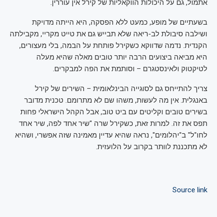
אתמול, גם על היכולות הווקאליות של קירל אין עוררין.
בשעתיים של מופע, כמעט ללא הפסקה, היא הייתה מדויקת
ושילבה סיבולת לב-ריאה שלא תבייש גם את טייט מקריי, מקבילתה
הקנדית. נדמה שדווקא כשקירל פותחת על הבמה, בלי מעצורים,
היא מביאה ביצועים הרבה יותר טובים מאלה שהיא מעלה
לטיקטוק ולאינסטגרם – וסותמת את הפה למבקרים.
צריך להתייחס גם לסוגייה הבינלאומית – השירים של קירל
באנגלית. אין מה לעשות, משהו שם לא מתרומם. טכנית מדובר
בשירים טובים וקליטים עם ביט טוב, אבל הקהל הישראלי פחות
תפס את זה. למרות זאת, כשקירל שרה "שיר אחד לפה, שיר אחד
לחו"ל" ב"יהלומים", נראה שהיא עדיין מאמינה שזה אפשרי, ושהיא
לא מתכננת לוותר בקרוב על הלועזית.
Source link