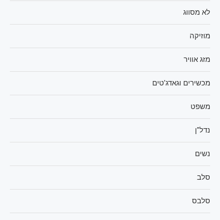
לא מסווג
מוזיקה
מזג אוויר
מכשירים וגאדג'טים
משפט
נדל"ן
נשים
סלב
סלבס