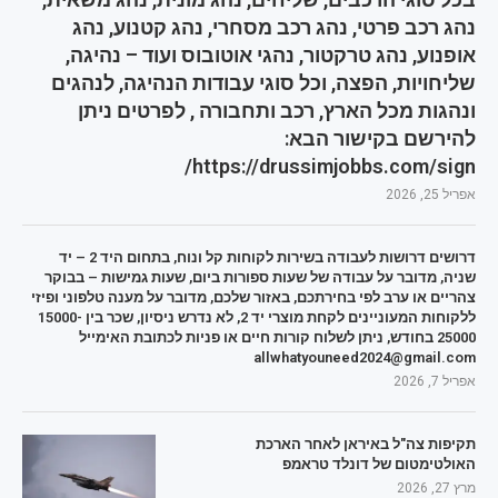
נהג רכב פרטי, נהג רכב מסחרי, נהג קטנוע, נהג
אופנוע, נהג טרקטור, נהגי אוטובוס ועוד – נהיגה,
שליחויות, הפצה, וכל סוגי עבודות הנהיגה, לנהגים
ונהגות מכל הארץ, רכב ותחבורה , לפרטים ניתן
להירשם בקישור הבא:
https://drussimjobbs.com/sign/
אפריל 25, 2026
דרושים דרושות לעבודה בשירות לקוחות קל ונוח, בתחום היד 2 – יד
שניה, מדובר על עבודה של שעות ספורות ביום, שעות גמישות – בבוקר
צהריים או ערב לפי בחירתכם, באזור שלכם, מדובר על מענה טלפוני ופיזי
ללקוחות המעוניינים לקחת מוצרי יד 2, לא נדרש ניסיון, שכר בין 15000-
25000 בחודש, ניתן לשלוח קורות חיים או פניות לכתובת האימייל
allwhatyouneed2024@gmail.com
אפריל 7, 2026
תקיפות צה"ל באיראן לאחר הארכת
האולטימטום של דונלד טראמפ
מרץ 27, 2026