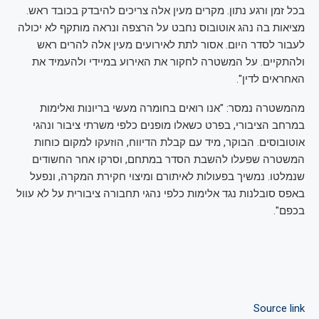
בכל זמן ורגע נתון. מקרים מעין אלה צריכים להיבדק בכובד ראש.
מציאות בה נהג אוטובוס נחבט על הרצפה ונראה מותקף לא יכולה
לעבור לסדר היום. אסור לתת לאירועים מעין אלה להרים ראש
ולהתקיים. על המשטרה לחקור את האירוע במיידי ולהעמיד את
האחראים לדין".
מהמשטרה נמסר: "אנו רואים בחומרה מעשי בריונות ואלימות
במרחב הציבורי, בפרט כשאלו מופנים כלפי משרתי ציבור ונהגי
אוטובוסים. הבוקר, מיד עם קבלת הדיווח, הוזעקו למקום כוחות
המשטרה שפעלו להשבת הסדר במתחם, וסרקו אחר החשודים
שנמלטו. נמשיך בפעולות לאיתורם ומיצוי חקירת המקרה, ונפעל
באפס סובלנות נגד אלימות כלפי נהגי תחבורה ציבורית על לא עוול
בכפם".
Source link