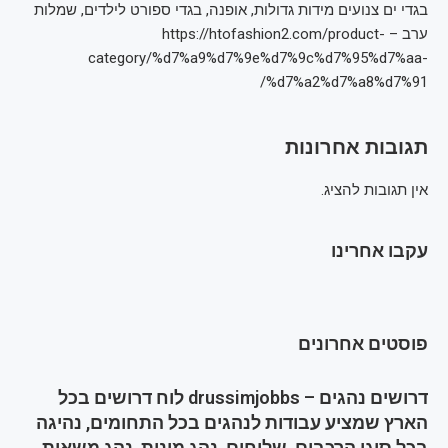
בגדי ים צנועים מידות גדולות, אופנה, בגדי ספורט לילדים, שמלות
ערב – https://htofashion2.com/product-
category/%d7%a9%d7%9e%d7%9c%d7%95%d7%aa-
%d7%a2%d7%a8%d7%91/
תגובות אחרונות
אין תגובות להציג.
עקבו אחרינו
פוסטים אחרונים
דרושים נהגים – drussimjobbs לוח דרושים בכל
הארץ שמציע עבודות לנהגים בכל התחומים, נהיגה
בכל סוגי הרכבים, שליחים, נהג מונית, נהג משאית,