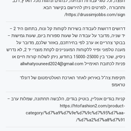
הפצה, וכל סוגי עבודות הנהיגה, לנהגים ונהגות מכל הארץ, רכב
ותחבורה , לפרטים ניתן להירשם בקישור הבא:
https://drussimjobbs.com/sign/
דרושים דרושות לעבודה בשירות לקוחות קל ונוח, בתחום היד 2 –
יד שניה, מדובר על עבודה של שעות ספורות ביום, שעות גמישות –
בבוקר צהריים או ערב לפי בחירתכם, באזור שלכם, מדובר על
מענה טלפוני ופיזי ללקוחות המעוניינים לקחת מוצרי יד 2, לא נדרש
ניסיון, שכר בין 15000-25000 בחודש, ניתן לשלוח קורות חיים או
פניות לכתובת האימייל allwhatyouneed2024@gmail.com
תקיפות צה"ל באיראן לאחר הארכת האולטימטום של דונלד
טראמפ
קניות בגדים אונליין, בוטיק בגדים, הלבשה תחתונה, שמלות ערב –
https://htofashion2.com/product-
category/%d7%a9%d7%9e%d7%9c%d7%95%d7%aa-
%d7%a2%d7%a8%d7%91/