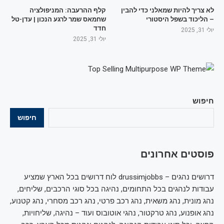
לא צריך להיות שמאלני כדי להבין
קלף ההרעבה: המניפולציה
– הליכוד בשפל היסטורי
שחמאס שמר לרגע הנכון | עדן-טל
חדד
יולי 31, 2025
יולי 31, 2025
חיפוש
חיפוש
פוסטים אחרונים
דרושים נהגים – drussimjobbs לוח דרושים בכל הארץ שמציע
עבודות לנהגים בכל התחומים, נהיגה בכל סוגי הרכבים, שליחים,
נהג מונית, נהג משאית, נהג רכב פרטי, נהג רכב מסחרי, נהג קטנוע,
נהג אופנוע, נהג טרקטור, נהגי אוטובוס ועוד – נהיגה, שליחויות,