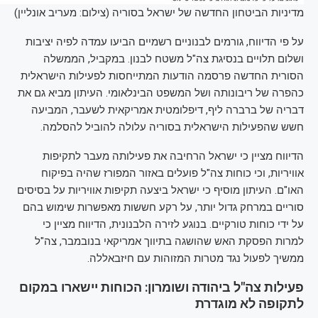
מדיניות הביטחון החדשה של ישראל בסוריה (צילום: מעריב אונליין)
על פי הדיווח, גורמים לבנוניים רשמיים הביעו עמדה לפיה יציבות
ושלום תלויים בנסיגת צה"ל משטח לבנון. במקביל, הממשלה
הסורית החדשה פרסמה הודעות המתייחסות לפעילות הישראלית
כהפרה של ריבונותה ושל המשפט הבינלאומי. העיתון מביא גם את
דבריה של ברברה ליף, דיפלומטית אמריקאית לשעבר, המביעה
חשש שהפעילות הישראלית בסוריה עלולה להוביל להסלמה.
הדיווח מציין כי ישראל הרחיבה את פעילותה מעבר לתקיפות
אוויריות, וכי כוחות צה"ל פועלים באזור המפורז שהיה בפיקוח
האו"ם. העיתון מוסיף כי ישראל ביצעה תקיפות אוויריות על בסיסים
סוריים במרחק גדול יותר, על רקע חששות מאפשרות שימוש בהם
על ידי כוחות טורקיים. בנוגע לזירה הלבנונית, הדיווח מציין כי
למרות הפסקת האש שהושגה בתיווך אמריקאי בנובמבר, צה"ל
ממשיך לפעול נגד מטרות המזוהות עם חיזבאללה.
פעילות צה"ל ביהודה ושומרון: הכוחות יישארו במקום
לתקופה לא מוגדרת