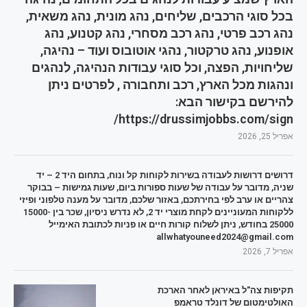
בכל סוגי הרכבים, שליחים, נהג מונית, נהג משאית,
נהג רכב פרטי, נהג רכב מסחרי, נהג קטנוע, נהג
אופנוע, נהג טרקטור, נהגי אוטובוס ועוד – נהיגה,
שליחויות, הפצה, וכל סוגי עבודות הנהיגה, לנהגים
ונהגות מכל הארץ, רכב ותחבורה , לפרטים ניתן
להירשם בקישור הבא:
https://drussimjobbs.com/sign/
אפריל 25, 2026
דרושים דרושות לעבודה בשירות לקוחות קל ונוח, בתחום היד 2 – יד
שניה, מדובר על עבודה של שעות ספורות ביום, שעות גמישות – בבוקר
צהריים או ערב לפי בחירתכם, באזור שלכם, מדובר על מענה טלפוני ופיזי
ללקוחות המעוניינים לקחת מוצרי יד 2, לא נדרש ניסיון, שכר בין 15000-
25000 בחודש, ניתן לשלוח קורות חיים או פניות לכתובת האימייל
allwhatyouneed2024@gmail.com
אפריל 7, 2026
תקיפות צה"ל באיראן לאחר הארכת
האולטימטום של דונלד טראמפ