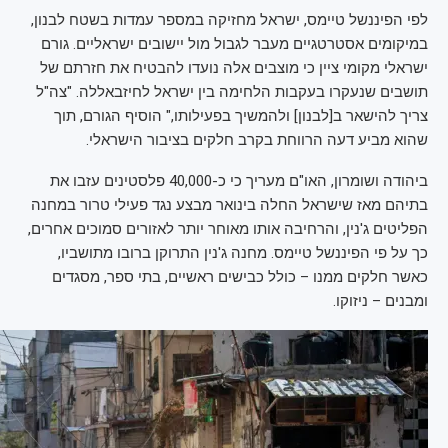
לפי הפיננשל טיימס, ישראל מחזיקה במספר עמדות בשטח לבנון,
במיקומים אסטרטגיים מעבר לגבול מול יישובים ישראליים. גורם
ישראלי מקומי ציין כי מוצבים אלה נועדו להבטיח את חזרתם של
תושבים שנעקרו בעקבות הלחימה בין ישראל לחיזבאללה. "צה"ל
צריך להישאר ב[לבנון] ולהמשיך בפעילותו," הוסיף הגורם, תוך
שהוא מביע דעה הרווחת בקרב חלקים בציבור הישראלי.
ביהודה ושומרון, האו"ם מעריך כי כ-40,000 פלסטינים עזבו את
בתיהם מאז שישראל החלה בינואר מבצע נגד פעילי טרור במחנה
הפליטים ג'נין, והרחיבה אותו מאוחר יותר לאזורים סמוכים אחרים,
כך על פי הפיננשל טיימס. מחנה ג'נין התרוקן ברובו מתושביו,
כאשר חלקים ממנו – כולל כבישים ראשיים, בתי ספר, מסגדים
ומבנים – ניזוקו.