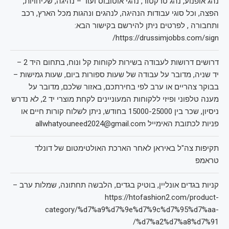
נהג אופנוע, נהג טרקטור, נהגי אוטובוס ועוד – נהיגה, שליחויות,
הפצה, וכל סוגי עבודות הנהיגה, לנהגים ונהגות מכל הארץ, רכב
ותחבורה , לפרטים ניתן להירשם בקישור הבא:
https://drussimjobbs.com/sign/
דרושים דרושות לעבודה בשירות לקוחות קל ונוח, בתחום היד 2 –
יד שניה, מדובר על עבודה של שעות ספורות ביום, שעות גמישות –
בבוקר צהריים או ערב לפי בחירתכם, באזור שלכם, מדובר על
מענה טלפוני ופיזי ללקוחות המעוניינים לקחת מוצרי יד 2, לא נדרש
ניסיון, שכר בין 15000-25000 בחודש, ניתן לשלוח קורות חיים או
פניות לכתובת האימייל allwhatyouneed2024@gmail.com
תקיפות צה"ל באיראן לאחר הארכת האולטימטום של דונלד
טראמפ
קניות בגדים אונליין, בוטיק בגדים, הלבשה תחתונה, שמלות ערב –
https://htofashion2.com/product-
category/%d7%a9%d7%9e%d7%9c%d7%95%d7%aa-
%d7%a2%d7%a8%d7%91/