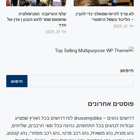
לא צריך להיות שמאלני כדי להבין
קלף ההרעבה: המניפולציה
– הליכוד בשפל היסטורי
שחמאס שמר לרגע הנכון | עדן-טל
חדד
יולי 31, 2025
יולי 31, 2025
חיפוש
חיפוש
פוסטים אחרונים
דרושים נהגים – drussimjobbs לוח דרושים בכל הארץ שמציע
עבודות לנהגים בכל התחומים, נהיגה בכל סוגי הרכבים, שליחים,
נהג מונית, נהג משאית, נהג רכב פרטי, נהג רכב מסחרי, נהג קטנוע,