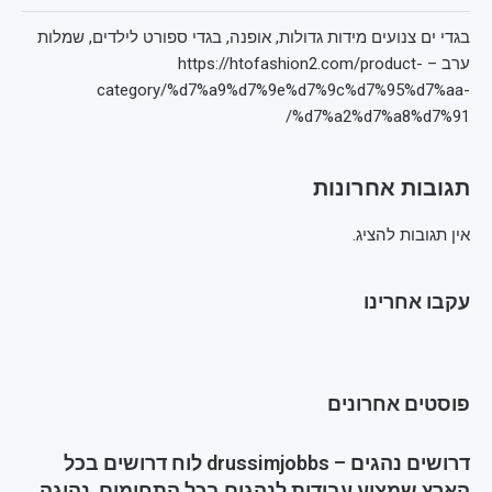
בגדי ים צנועים מידות גדולות, אופנה, בגדי ספורט לילדים, שמלות
ערב – https://htofashion2.com/product-
category/%d7%a9%d7%9e%d7%9c%d7%95%d7%aa-
%d7%a2%d7%a8%d7%91/
תגובות אחרונות
אין תגובות להציג.
עקבו אחרינו
פוסטים אחרונים
דרושים נהגים – drussimjobbs לוח דרושים בכל
הארץ שמציע עבודות לנהגים בכל התחומים, נהיגה