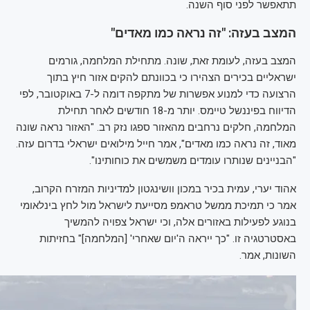
תתאפשר לפני סוף השנה.
המצב בעזה: "זה נראה כמו מאדים"
המצב בעזה, לעומת זאת, שונה. מתחילת המלחמה, גורמים
ישראליים בכירים הצהירו כי בכוונתם להקים אזור חיץ בתוך
הרצועה כדי למנוע אפשרות של מתקפה דומה ל-7 באוקטובר, לפי
הדיווח בפיננשל טיימס. יותר מ-18 חודשים לאחר תחילת
המלחמה, חלקים נרחבים מהאזור ספגו נזק רב. "האזור נראה שונה
מאוד, זה נראה כמו מאדים", אמר חייל מילואים ישראלי בדרום עזה.
"הבניינים שנותרו עומדים משמשים את כוחותינו".
אהוד יערי, עמית בכיר במכון וושינגטון למדיניות המזרח הקרוב,
אמר כי תמיכת ממשל טראמפ מסייעת לישראל מול לחץ בינלאומי
בנוגע לפעילות באזורים אלה, וכי ישראל צפויה להמשיך
באסטרטגיה זו. "כך ייראה ה'יום שאחרי' [המלחמה]" בחזיתות
השונות, אמר.