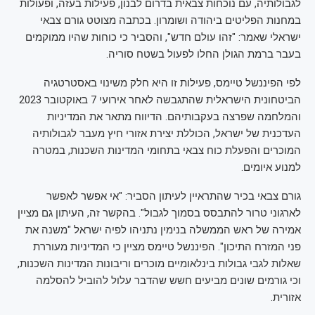
לגבולותיה, עם נוכחות צבאית בדרום לבנון, פעילות בעזה, ופעולות
במחנות הפליטים ביהודה ושומרון. בכתבה מצוטט גורם צבאי
ישראלי שאמר: "זהו עולם חדש", והסביר כי כוחות שהיו ממוקמים
בעבר ברמת הגולן החלו לפעול בשטח סוריה.
לפי הפיננשל טיימס, פעילות זו היא חלק משינוי באסטרטגיה
הביטחונית הישראלית שהתגבשה לאחר אירועי 7 באוקטובר 2023
והמלחמה שפרצה בעקבותיהם. הדיווח מתאר את המדיניות
העדכנית של ישראל, הכוללת יצירת אזורי חיץ מעבר לגבולותיה
המוכרים והפעלת כוח צבאי בתחומי המדינות השכנות, במטרה
למנוע איומים.
גורם צבאי בכיר שהתראיין לעיתון הסביר: "אי אפשר לאפשר
לארגוני טרור להתבסס בסמוך לגבול". בהקשר זה, העיתון גם מציין
אמירה של ראש הממשלה בנימין נתניהו לפיה ישראל "משנה את
פני המזרח התיכון". הפיננשל טיימס מציין כי המדיניות מעוררת
שאלות לגבי גבולות בינלאומיים מוכרים וריבונות המדינות השכנות,
וכי גורמים שונים מביעים חשש שהדבר עלול להוביל להסלמה
אזורית.