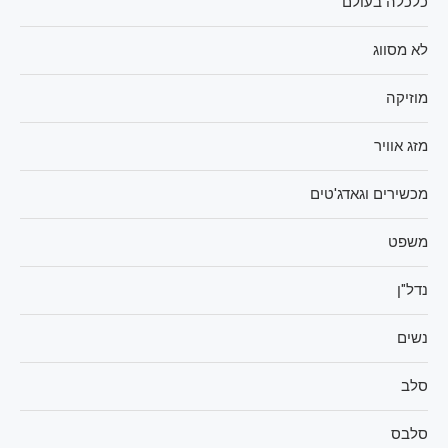
כלכלה בעולם
לא מסווג
מוזיקה
מזג אוויר
מכשירים וגאדג'טים
משפט
נדל"ן
נשים
סלב
סלבס