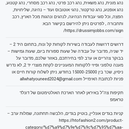
נהג מונית, נהג משאית, נהג רכב פרטי, נהג רכב מסחרי, נהג קטנוע,
נהג אופנוע, נהג טרקטור, נהגי אוטובוס ועוד – נהיגה, שליחויות,
הפצה, וכל סוגי עבודות הנהיגה, לנהגים ונהגות מכל הארץ, רכב
ותחבורה , לפרטים ניתן להירשם בקישור הבא:
https://drussimjobbs.com/sign/
דרושים דרושות לעבודה בשירות לקוחות קל ונוח, בתחום היד 2 –
יד שניה, מדובר על עבודה של שעות ספורות ביום, שעות גמישות –
בבוקר צהריים או ערב לפי בחירתכם, באזור שלכם, מדובר על
מענה טלפוני ופיזי ללקוחות המעוניינים לקחת מוצרי יד 2, לא נדרש
ניסיון, שכר בין 15000-25000 בחודש, ניתן לשלוח קורות חיים או
פניות לכתובת האימייל allwhatyouneed2024@gmail.com
תקיפות צה"ל באיראן לאחר הארכת האולטימטום של דונלד
טראמפ
קניות בגדים אונליין, בוטיק בגדים, הלבשה תחתונה, שמלות ערב –
https://htofashion2.com/product-
category/%d7%a9%d7%9e%d7%9c%d7%95%d7%aa-