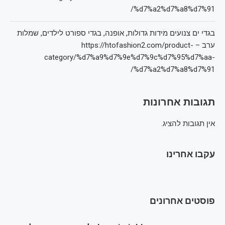
%d7%a2%d7%a8%d7%91/
בגדי ים צנועים מידות גדולות, אופנה, בגדי ספורט לילדים, שמלות
ערב – https://htofashion2.com/product-
category/%d7%a9%d7%9e%d7%9c%d7%95%d7%aa-
%d7%a2%d7%a8%d7%91/
תגובות אחרונות
אין תגובות להציג.
עקבו אחרינו
פוסטים אחרונים