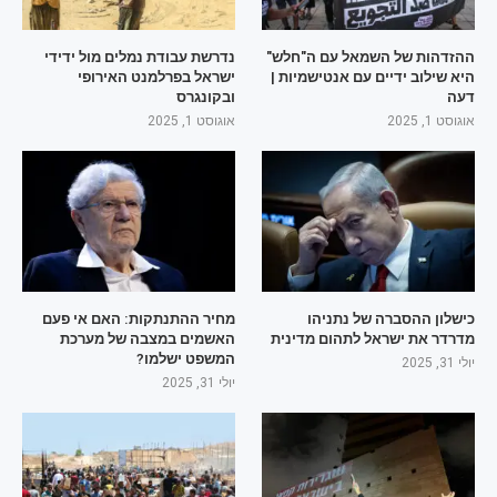
ההזדהות של השמאל עם ה"חלש"
נדרשת עבודת נמלים מול ידידי
היא שילוב ידיים עם אנטישמיות |
ישראל בפרלמנט האירופי
דעה
ובקונגרס
אוגוסט 1, 2025
אוגוסט 1, 2025
כישלון ההסברה של נתניהו
מחיר ההתנתקות: האם אי פעם
מדרדר את ישראל לתהום מדינית
האשמים במצבה של מערכת
המשפט ישלמו?
יולי 31, 2025
יולי 31, 2025