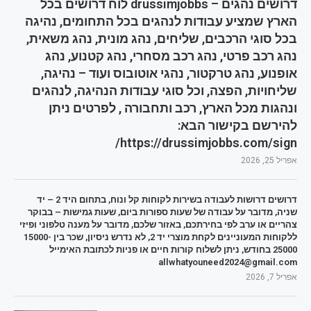
דרושים נהגים – drussimjobbs לוח דרושים בכל
הארץ שמציע עבודות לנהגים בכל התחומים, נהיגה
בכל סוגי הרכבים, שליחים, נהג מונית, נהג משאית,
נהג רכב פרטי, נהג רכב מסחרי, נהג קטנוע, נהג
אופנוע, נהג טרקטור, נהגי אוטובוס ועוד – נהיגה,
שליחויות, הפצה, וכל סוגי עבודות הנהיגה, לנהגים
ונהגות מכל הארץ, רכב ותחבורה , לפרטים ניתן
להירשם בקישור הבא:
https://drussimjobbs.com/sign/
אפריל 25, 2026
דרושים דרושות לעבודה בשירות לקוחות קל ונוח, בתחום היד 2 – יד
שניה, מדובר על עבודה של שעות ספורות ביום, שעות גמישות – בבוקר
צהריים או ערב לפי בחירתכם, באזור שלכם, מדובר על מענה טלפוני ופיזי
ללקוחות המעוניינים לקחת מוצרי יד 2, לא נדרש ניסיון, שכר בין 15000-
25000 בחודש, ניתן לשלוח קורות חיים או פניות לכתובת האימייל
allwhatyouneed2024@gmail.com
אפריל 7, 2026