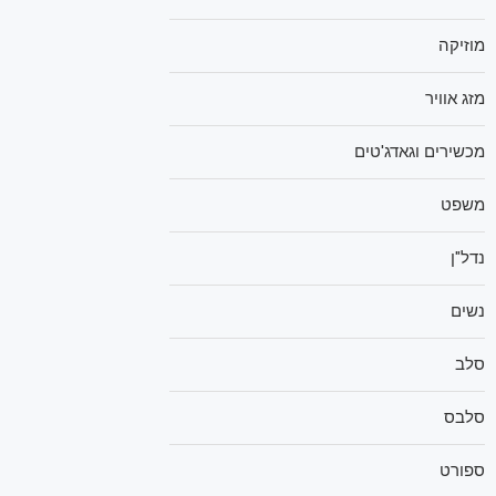
מוזיקה
מזג אוויר
מכשירים וגאדג'טים
משפט
נדל"ן
נשים
סלב
סלבס
ספורט