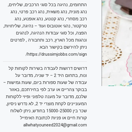
התחומים, נהיגה בכל סוגי הרכבים, שליחים,
נהג מונית, נהג משאית, נהג רכב פרטי, נהג
רכב מסחרי, נהג קטנוע, נהג אופנוע, נהג
טרקטור, נהגי אוטובוס ועוד – נהיגה, שליחויות,
הפצה, וכל סוגי עבודות הנהיגה, לנהגים
ונהגות מכל הארץ, רכב ותחבורה , לפרטים
ניתן להירשם בקישור הבא:
https://drussimjobbs.com/sign/
דרושים דרושות לעבודה בשירות לקוחות קל
ונוח, בתחום היד 2 – יד שניה, מדובר על
עבודה של שעות ספורות ביום, שעות גמישות –
בבוקר צהריים או ערב לפי בחירתכם, באזור
שלכם, מדובר על מענה טלפוני ופיזי ללקוחות
המעוניינים לקחת מוצרי יד 2, לא נדרש ניסיון,
שכר בין 15000-25000 בחודש, ניתן לשלוח
קורות חיים או פניות לכתובת האימייל
allwhatyouneed2024@gmail.com