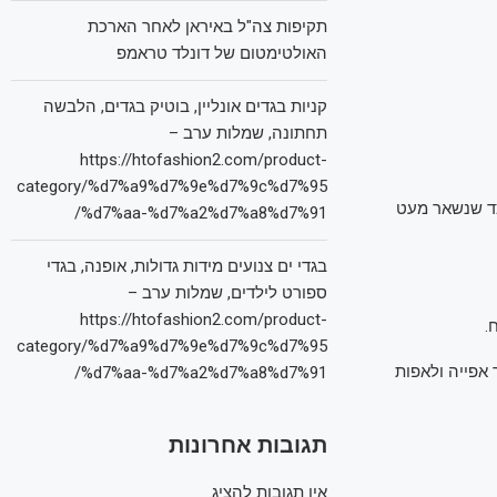
תקיפות צה"ל באיראן לאחר הארכת
האולטימטום של דונלד טראמפ
קניות בגדים אונליין, בוטיק בגדים, הלבשה
תחתונה, שמלות ערב –
https://htofashion2.com/product-
category/%d7%a9%d7%9e%d7%9c%d7%95
צד שנשאר מעט
%d7%aa-%d7%a2%d7%a8%d7%91/
בגדי ים צנועים מידות גדולות, אופנה, בגדי
ספורט לילדים, שמלות ערב –
https://htofashion2.com/product-
.
category/%d7%a9%d7%9e%d7%9c%d7%95
 אפייה ולאפות
%d7%aa-%d7%a2%d7%a8%d7%91/
תגובות אחרונות
אין תגובות להציג.