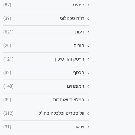
גיימינג
(87)
דו"ח טכנולוגי
(39)
דעות
(621)
הורים
(20)
הייטק והון סיכון
(121)
הכסף
(32)
המומחים
(148)
המלצות ואזהרות
(39)
וול סטריט וכלכלה בחו"ל
(312)
וידאו
(31)