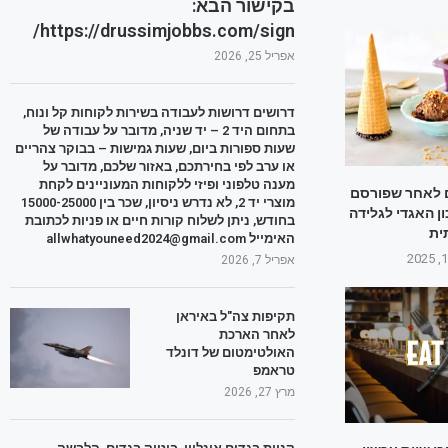
בקישור הבא:
https://drussimjobbs.com/sign/
אפריל 25, 2026
דרושים דרושות לעבודה בשירות לקוחות קל ונוח,
בתחום היד 2 – יד שניה, מדובר על עבודה של
שעות ספורות ביום, שעות גמישות – בבוקר צהריים
או ערב לפי בחירתכם, באזור שלכם, מדובר על
מענה טלפוני ופיזי ללקוחות המעוניינים לקחת
 לאחר שפורסם
מוצרי יד 2, לא נדרש ניסיון, שכר בין 15000-25000
ן האגדי לגלידה
בחודש, ניתן לשלוח קורות חיים או פניות לכתובת
ית
האימייל allwhatyouneed2024@gmail.com
אפריל 7, 2026
תקיפות צה"ל באיראן
לאחר הארכת
האולטימטום של דונלד
טראמפ
מרץ 27, 2026