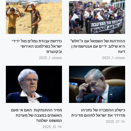
ההזדהות של השמאל עם ה"חלש"
נדרשת עבודת נמלים מול ידידי
היא שילוב ידיים עם אנטישמיות |
ישראל בפרלמנט האירופי
דעה
ובקונגרס
אוגוסט 1, 2025
אוגוסט 1, 2025
כישלון ההסברה של נתניהו
מחיר ההתנתקות: האם אי פעם
מדרדר את ישראל לתהום מדינית
האשמים במצבה של מערכת
המשפט ישלמו?
יולי 31, 2025
יולי 31, 2025