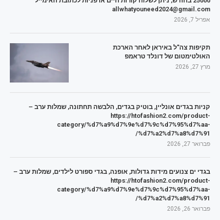
25000 בחודש, ניתן לשלוח קורות חיים או פניות לכתובת האימייל
allwhatyouneed2024@gmail.com
אפריל 7, 2026
תקיפות צה"ל באיראן לאחר הארכת
האולטימטום של דונלד טראמפ
מרץ 27, 2026
קניות בגדים אונליין, בוטיק בגדים, הלבשה תחתונה, שמלות ערב –
https://htofashion2.com/product-
category/%d7%a9%d7%9e%d7%9c%d7%95%d7%aa-
%d7%a2%d7%a8%d7%91/
פברואר 27, 2026
בגדי ים צנועים מידות גדולות, אופנה, בגדי ספורט לילדים, שמלות ערב –
https://htofashion2.com/product-
category/%d7%a9%d7%9e%d7%9c%d7%95%d7%aa-
%d7%a2%d7%a8%d7%91/
פברואר 26, 2026