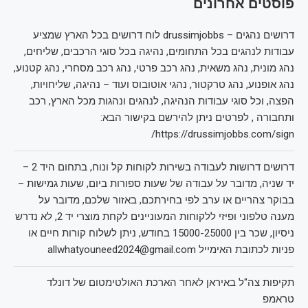
פוסטים אחרונים
דרושים נהגים – drussimjobbs לוח דרושים בכל הארץ שמציע
עבודות לנהגים בכל התחומים, נהיגה בכל סוגי הרכבים, שליחים,
נהג מונית, נהג משאית, נהג רכב פרטי, נהג רכב מסחרי, נהג קטנוע,
נהג אופנוע, נהג טרקטור, נהגי אוטובוס ועוד – נהיגה, שליחויות,
הפצה, וכל סוגי עבודות הנהיגה, לנהגים ונהגות מכל הארץ, רכב
ותחבורה , לפרטים ניתן להירשם בקישור הבא:
https://drussimjobbs.com/sign/
דרושים דרושות לעבודה בשירות לקוחות קל ונוח, בתחום היד 2 –
יד שניה, מדובר על עבודה של שעות ספורות ביום, שעות גמישות –
בבוקר צהריים או ערב לפי בחירתכם, באזור שלכם, מדובר על
מענה טלפוני ופיזי ללקוחות המעוניינים לקחת מוצרי יד 2, לא נדרש
ניסיון, שכר בין 15000-25000 בחודש, ניתן לשלוח קורות חיים או
פניות לכתובת האימייל allwhatyouneed2024@gmail.com
תקיפות צה"ל באיראן לאחר הארכת האולטימטום של דונלד
טראמפ