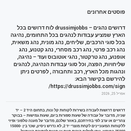
פוסטים אחרונים
דרושים נהגים – drussimjobbs לוח דרושים בכל
הארץ שמציע עבודות לנהגים בכל התחומים, נהיגה
בכל סוגי הרכבים, שליחים, נהג מונית, נהג משאית,
נהג רכב פרטי, נהג רכב מסחרי, נהג קטנוע, נהג
אופנוע, נהג טרקטור, נהגי אוטובוס ועוד – נהיגה,
שליחויות, הפצה, וכל סוגי עבודות הנהיגה, לנהגים
ונהגות מכל הארץ, רכב ותחבורה , לפרטים ניתן
להירשם בקישור הבא:
https://drussimjobbs.com/sign/
אפריל 25, 2026
דרושים דרושות לעבודה בשירות לקוחות קל ונוח, בתחום היד 2 – יד
שניה, מדובר על עבודה של שעות ספורות ביום, שעות גמישות – בבוקר
צהריים או ערב לפי בחירתכם, באזור שלכם, מדובר על מענה טלפוני ופיזי
ללקוחות המעוניינים לקחת מוצרי יד 2, לא נדרש ניסיון, שכר בין 15000-