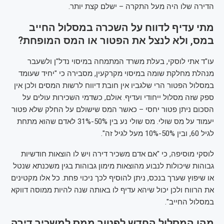
הדירה שלו היה מעל התקרה – ישלם קצת יותר.
מתי עדיף לדווח על השכרה במסלול החייב
במס, ולא לנצל את הפטור או המס המופחת?
עו"ד אתי לוסקי, בעלת משרד המתמחה במיסוי נדל"ן ולשעבר
מנהלת מחלקת שומה במיסוי מקרקעין, מסבירה כי "יחיד שעומד
במסלול הפטור הרי שלגביו אין חובת דיווח לרשות המסים ולכן אין
ספק שזה מסלול ייחודי ועדיף. אולם, כשדמי השכירות עולים על
הסכום ניתן פטור יחסי – כאשר המס שישולם על החלק שלא פטור
יעמוד על מס שולי. מס שולי נע בין 50%-31% לאדם שהוא מתחת
לגיל 60, ובין 50%-10% מעל לגיל זה".
לוסקי מוסיפה, כי "אם אדם משכיר דירה ויש לו הוצאות חודשיות
גבוהות שיכולות לנבוע מהוצאות מימון גבוהות בגין משכנתא שנטל
או שיפוץ שערך בנכס, ניתן להוסיף לכך ניכוי פחת. כל אלו מקטינים
את הרווח ולכן יכול שיהא עדיף לו באותה שנה להיות ממוסה דווקא
במסלול החייב".
מהו המסלול החדש לפטור ממס למשכיר דירה