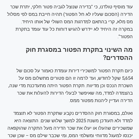
עוד מוסיף טולדנו, כי "בדירה שנוצל לגביה פטור חלקי, יתרת שכר
הדירה (הסכום שעליו לא חל הפטור) תהיה חייבת במס לפי מסלול
מס מלא, קרי בהתאם למדרגות המס השולי של אותו היחיד.
במקרה זה היחיד לא יידרש להגיש דוחות כל עוד עומד בתקרת
הפטור".
מה השינוי בתקרת הפטור במסגרת חוק
ההסדרים?
כיום תקרת הפטור למשכירי דירות עומדת כאמור על סכום של
5,654 שקל לחודש, ועד לרמה זו הם פטורים מתשלום מס על
השכרת הנכס וכן מדיווח. תקרת הפטור היתה מתעדכנת מדי שנה,
בהצמדה למדד, מה שאיפשר לבעלי הדירות להעלות את שכר
הדירה ועדיין ליהנות מפטור ממס.
ואולם, במסגרת חוק ההסדרים נקבע שתקרת הפטור לא תוצמד
למדד ולא תעודכן משנת 2025 למשך שלוש שנים. התוצאה היא
שמשכירים שהעלו או יעלו את שכר הדירה מעל התקרה שהוקפאה
יכנסו למעגל מדווחי ומשלמי המס, ומי שכבר שילם מס – שכן שכר