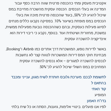
אקטיבית מעסק ומתי כהכנסה פרטית שווה הרבה כסף עבור
המדינה או בעלי הנכסים. הכנסה עסקית מהשכרה מחייבת במס
שיכול להגיע לכ־50%, בעוד שהכנסה פרטית מזכה את בעלי
הנכסים במס מופחת בשיעור 10%. בפסיקה נקבעו כללים מנחים
לסיווג פעילות כעסקית, ובהם כשההכנסה נובעת מפעילות ממשית,
נמשכת, מחזורית ושיטתית ועוד. בנוסף, נקבע כי ריבוי דירות הוא
אינדיקציה להשכרה עסקית.
באשר לדירות נופש, המושכרות דרך אתרים כמו Airbnb ו־Booking,
מבחינת חוקי המס דירות המושכרות לטווח קצר לא נחשבות
לנכסים להשכרה למגורים – אלא נכסים להשכרה עסקית
המחויבים במס השולי שיכול להגיע לכ־50%.
לתשומת לבכם: מערכת גלובס חותרת לשיח מגוון, ענייני ומכבד
בהתאם ל
קוד האתי
המופיע
בדו"ח האמון
לפיו אנו פועלים. ביטויי אלימות, גזענות, הסתה או כל שיח בלתי