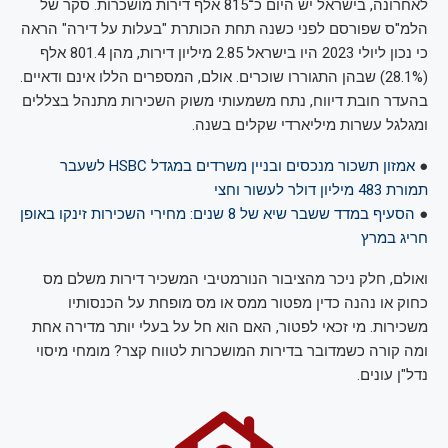
לאחרונה, בישראל יש היום כ־815 אלף דירות מושכרות. סקר של
הלמ"ס שפורסם לפני כשנה תחת הכותרת "בעלות על דירה" הראה
כי נכון ליולי 2023 היו בישראל 2.85 מיליון דירות, מהן 801.4 אלף
(28.1%) שבהן התגוררו שוכרים. אולם, המספרים הללו אינם ודאיים.
בהעדר חובת דיווח, נתח משמעותי משוק השכירות מתנהל בצללים
ומגלגל עשרות מיליארדי שקלים בשנה.
●
אמזון תשכור מנכסים ובניין משרדים במגדל HSBC לשעבר
תמורת 483 מיליון דולר לעשור וחצי
●
הסעיף במדד ששבר שיא של 8 שנים: מחירי השכירות זינקו באופן
חריג במרץ
ואולם, חלק ניכר מהציבור הנורמטיבי המשכיר דירות משלם מס
כחוק או נהנה כדין מפטור ממס או מס מופחת על הכנסותיו
משכירות. מי זכאי לפטור, האם הוא חל על בעלי יותר מדירה אחת
ומה קורה כשמדובר בדירות המושכרות לטווח קצר? מומחי מיסוי
נדל"ן עונים.