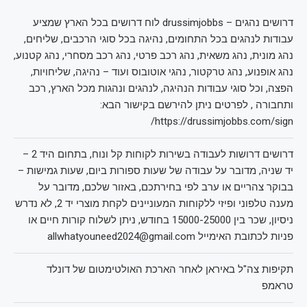
דרושים נהגים – drussimjobbs לוח דרושים בכל הארץ שמציע
עבודות לנהגים בכל התחומים, נהיגה בכל סוגי הרכבים, שליחים,
נהג מונית, נהג משאית, נהג רכב פרטי, נהג רכב מסחרי, נהג קטנוע,
נהג אופנוע, נהג טרקטור, נהגי אוטובוס ועוד – נהיגה, שליחויות,
הפצה, וכל סוגי עבודות הנהיגה, לנהגים ונהגות מכל הארץ, רכב
ותחבורה , לפרטים ניתן להירשם בקישור הבא:
https://drussimjobbs.com/sign/
דרושים דרושות לעבודה בשירות לקוחות קל ונוח, בתחום היד 2 –
יד שניה, מדובר על עבודה של שעות ספורות ביום, שעות גמישות –
בבוקר צהריים או ערב לפי בחירתכם, באזור שלכם, מדובר על
מענה טלפוני ופיזי ללקוחות המעוניינים לקחת מוצרי יד 2, לא נדרש
ניסיון, שכר בין 15000-25000 בחודש, ניתן לשלוח קורות חיים או
פניות לכתובת האימייל allwhatyouneed2024@gmail.com
תקיפות צה"ל באיראן לאחר הארכת האולטימטום של דונלד
טראמפ