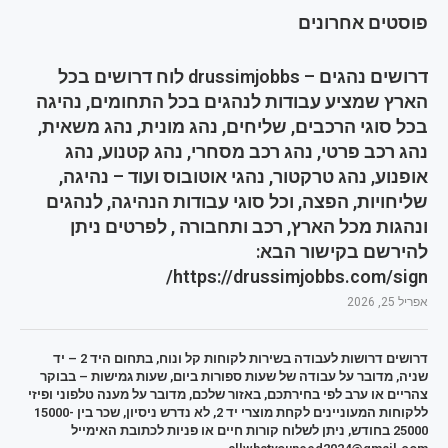
פוסטים אחרונים
דרושים נהגים – drussimjobbs לוח דרושים בכל
הארץ שמציע עבודות לנהגים בכל התחומים, נהיגה
בכל סוגי הרכבים, שליחים, נהג מונית, נהג משאית,
נהג רכב פרטי, נהג רכב מסחרי, נהג קטנוע, נהג
אופנוע, נהג טרקטור, נהגי אוטובוס ועוד – נהיגה,
שליחויות, הפצה, וכל סוגי עבודות הנהיגה, לנהגים
ונהגות מכל הארץ, רכב ותחבורה , לפרטים ניתן
להירשם בקישור הבא:
https://drussimjobbs.com/sign/
אפריל 25, 2026
דרושים דרושות לעבודה בשירות לקוחות קל ונוח, בתחום היד 2 – יד
שניה, מדובר על עבודה של שעות ספורות ביום, שעות גמישות – בבוקר
צהריים או ערב לפי בחירתכם, באזור שלכם, מדובר על מענה טלפוני ופיזי
ללקוחות המעוניינים לקחת מוצרי יד 2, לא נדרש ניסיון, שכר בין 15000-
25000 בחודש, ניתן לשלוח קורות חיים או פניות לכתובת האימייל