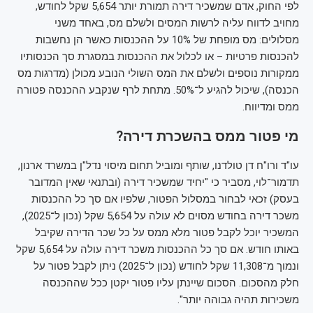
לפי החוק, אדם שמשכיר דירה תמורת יותר 5,654 שקל לחודש,
מחויב לדווח עליה לרשות המסים ולשלם מס, באחד משני
מסלולים: מס מופחת של 10% על ההכנסות כאשר הן נחשבות
להכנסות פרטיות – או לכלול את ההכנסות במסגרת סך הכנסותיו
ממקורות נוספים ולשלם את המס השולי הנובע מכולן (מדרגות מס
הכנסה), שיכול להגיע ל־50%. מתחת לרף שנקבע ההכנסה פטורה
ממס ומדיווח.
מי פטור ממס בהשכרת דירה?
עו"ד ורו"ח דן טולדנו, שותף ומוביל תחום מיסוי נדל"ן במשרד ארנון,
תדמור־לוי, מסביר כי "יחיד שמשכיר דירה (ובתנאי שאין המדובר
בעסק) זכאי לבחור במסלול הפטור, שלפיו אם סך כל ההכנסות
משכר דירה בחודש מסוים לא עולה על 5,654 שקל (נכון ל־2025),
המשכיר יוכל לקבל פטור מלא ממס על כל שכר הדירה שקיבל
באותו חודש. אם סך כל ההכנסות משכר דירה עולה על 5,654 שקל
ונמוך מ־11,308 שקל לחודש (נכון ל־2025) ניתן לקבל פטור על
חלק מהסכום. הסכום שיינתן עליו פטור יקטן ככל שההכנסה
משכירות תהיה גבוהה יותר".