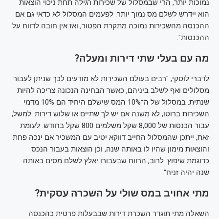
נמוכות יותר, הרי שבמסלול של שכירות רגילה תחת ניכוי הוצאות
הוא יידרש לשלם מס נמוך יותר. לפעמים המסלול לא כדאי גם אם
ההכנסה מהשכירות נמוכה מתקרת הפטור, ואז אין חובה לדווח על
ההכנסות".
מה עם בעלי שתי דירות ומעלה?
לדברי לוסקי, "רבים בעולם השכירות לא מודעים לכך שניתן לעבור
מסלולים ואף לשלב ביניהם, כאשר הבחינה הנכונה צריכה להיות
שנתית. במסלול של ה־10% המס שישלם היחיד הם 10% מדמי
השכירות ברוטו, לא משנה אם יש לך שתיים או שלוש דירות. למשל,
עבור הכנסות של 8,000 שקל משלמים 800 שקל בחודש. לעומת
זאת, ייתכן שהמסלול החייב דווקא יטיב עם המשכיר אם ינכה פחת
והוצאות מימון שהיו לו באותה שנה, וכן הוצאות בעבור הנכס
כדוגמת שיפוץ. לרוב, הרווח שבעבורו יאלץ לשלם מסים באותה
שנה יהיה זניח".
מתי אחויב במס שולי על השכרה עסקית?
השאלה מתי תוגדר השכרת דירות שבבעלות פרטית כהכנסה