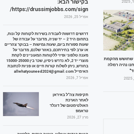
בקישור הבא:
https://drussimjobbs.com/sign/
אפריל 25, 2026
דרושים דרושות לעבודה בשירות לקוחות קל ונוח,
בתחום היד 2 – יד שניה, מדובר על עבודה של
שעות ספורות ביום, שעות גמישות – בבוקר צהריים
או ערב לפי בחירתכם, באזור שלכם, מדובר על
מענה טלפוני ופיזי ללקוחות המעוניינים לקחת
ן שחושש מהקמת
מוצרי יד 2, לא נדרש ניסיון, שכר בין 15000-25000
": "אנחנו נהיה רמלה
בחודש, ניתן לשלוח קורות חיים או פניות לכתובת
ד"
האימייל allwhatyouneed2024@gmail.com
אפריל 7, 2026
תקיפות צה"ל באיראן
לאחר הארכת
האולטימטום של דונלד
טראמפ
מרץ 27, 2026