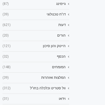
גיימינג
(87)
דו"ח טכנולוגי
(39)
דעות
(621)
הורים
(20)
הייטק והון סיכון
(121)
הכסף
(32)
המומחים
(148)
המלצות ואזהרות
(39)
וול סטריט וכלכלה בחו"ל
(312)
וידאו
(31)