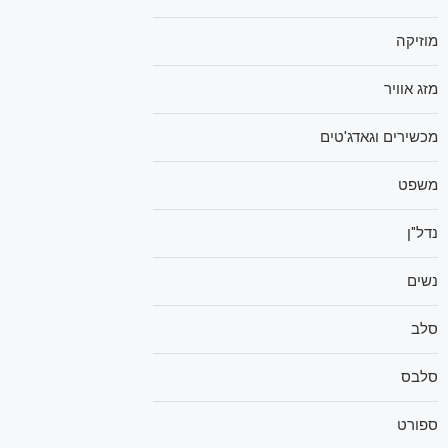
מוזיקה
מזג אוויר
מכשירים וגאדג'טים
משפט
נדל"ן
נשים
סלב
סלבס
ספורט