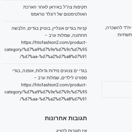
תקיפות צה"ל באיראן לאחר הארכת
האולטימטום של דונלד טראמפ
ועדה המקומית בבאר שבע המליצה על תוכנית "טאובל" בשכונה ג': 450 יח"ד להשכרה,
קניות בגדים אונליין, בוטיק בגדים, הלבשה
תשתיות
תחתונה, שמלות ערב –
https://htofashion2.com/product-
category/%d7%a9%d7%9e%d7%9c%d7%95
%d7%aa-%d7%a2%d7%a8%d7%91/
בגדי ים צנועים מידות גדולות, אופנה, בגדי
ספורט לילדים, שמלות ערב –
https://htofashion2.com/product-
category/%d7%a9%d7%9e%d7%9c%d7%95
%d7%aa-%d7%a2%d7%a8%d7%91/
תגובות אחרונות
אין תגובות להציג.