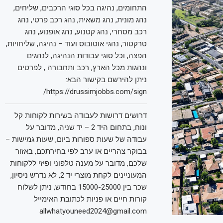
התחומים, נהיגה בכל סוגי הרכבים, שליחים,
נהג מונית, נהג משאית, נהג רכב פרטי, נהג
רכב מסחרי, נהג קטנוע, נהג אופנוע, נהג
טרקטור, נהגי אוטובוס ועוד – נהיגה, שליחויות,
הפצה, וכל סוגי עבודות הנהיגה, לנהגים
ונהגות מכל הארץ, רכב ותחבורה , לפרטים
ניתן להירשם בקישור הבא:
https://drussimjobbs.com/sign/
דרושים דרושות לעבודה בשירות לקוחות קל
ונוח, בתחום היד 2 – יד שניה, מדובר על
עבודה של שעות ספורות ביום, שעות גמישות –
בבוקר צהריים או ערב לפי בחירתכם, באזור
שלכם, מדובר על מענה טלפוני ופיזי ללקוחות
המעוניינים לקחת מוצרי יד 2, לא נדרש ניסיון,
שכר בין 15000-25000 בחודש, ניתן לשלוח
קורות חיים או פניות לכתובת האימייל
allwhatyouneed2024@gmail.com