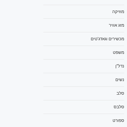
מוזיקה
מזג אוויר
מכשירים וגאדג'טים
משפט
נדל"ן
נשים
סלב
סלבס
ספורט