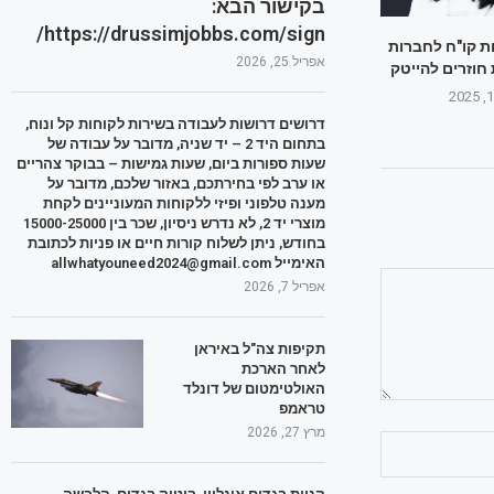
בקישור הבא:
https://drussimjobbs.com/sign/
ת קו"ח לחברות
אפריל 25, 2026
 חוזרים להייטק
דרושים דרושות לעבודה בשירות לקוחות קל ונוח,
בתחום היד 2 – יד שניה, מדובר על עבודה של
שעות ספורות ביום, שעות גמישות – בבוקר צהריים
או ערב לפי בחירתכם, באזור שלכם, מדובר על
מענה טלפוני ופיזי ללקוחות המעוניינים לקחת
מוצרי יד 2, לא נדרש ניסיון, שכר בין 15000-25000
בחודש, ניתן לשלוח קורות חיים או פניות לכתובת
האימייל allwhatyouneed2024@gmail.com
אפריל 7, 2026
תקיפות צה"ל באיראן
לאחר הארכת
האולטימטום של דונלד
טראמפ
מרץ 27, 2026