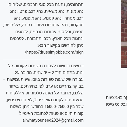
התחומים, נהיגה בכל סוגי הרכבים, שליחים,
נהג מונית, נהג משאית, נהג רכב פרטי, נהג
רכב מסחרי, נהג קטנוע, נהג אופנוע, נהג
טרקטור, נהגי אוטובוס ועוד – נהיגה, שליחויות,
הפצה, וכל סוגי עבודות הנהיגה, לנהגים
ונהגות מכל הארץ, רכב ותחבורה , לפרטים
ניתן להירשם בקישור הבא:
https://drussimjobbs.com/sign/
דרושים דרושות לעבודה בשירות לקוחות קל
ונוח, בתחום היד 2 – יד שניה, מדובר על
עבודה של שעות ספורות ביום, שעות גמישות –
בבוקר צהריים או ערב לפי בחירתכם, באזור
שלכם, מדובר על מענה טלפוני ופיזי ללקוחות
ר באמצעות
המעוניינים לקחת מוצרי יד 2, לא נדרש ניסיון,
ל נט גייסו
שכר בין 15000-25000 בחודש, ניתן לשלוח
קורות חיים או פניות לכתובת האימייל
allwhatyouneed2024@gmail.com