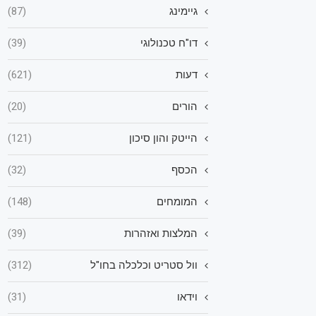
גיימינג
(87)
דו"ח טכנולוגי
(39)
דעות
(621)
הורים
(20)
הייטק והון סיכון
(121)
הכסף
(32)
המומחים
(148)
המלצות ואזהרות
(39)
וול סטריט וכלכלה בחו"ל
(312)
וידאו
(31)