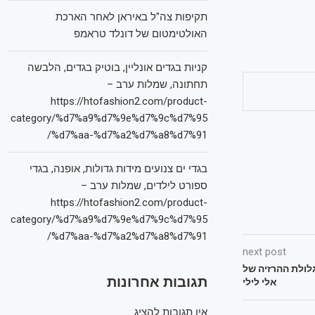
תקיפות צה"ל באיראן לאחר הארכת
האולטימטום של דונלד טראמפ
קניות בגדים אונליין, בוטיק בגדים, הלבשה
תחתונה, שמלות ערב –
https://htofashion2.com/product-
category/%d7%a9%d7%9e%d7%9c%d7%95
%d7%aa-%d7%a2%d7%a8%d7%91/
בגדי ים צנועים מידות גדולות, אופנה, בגדי
ספורט לילדים, שמלות ערב –
https://htofashion2.com/product-
category/%d7%a9%d7%9e%d7%9c%d7%95
%d7%aa-%d7%a2%d7%a8%d7%91/
next post
גלולת ההרזיה של
תגובות אחרונות
אלי לילי
אין תגובות להציג.