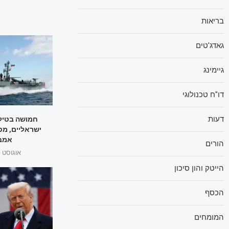
בריאות
גאדג'טים
גיימינג
דו"ח טכנולוגי
דעות
חמושה בטילי
ישראליים, מט
אמבר
הורים
אוגוסט 1, 2025
הייטק והון סיכון
הכסף
המומחים