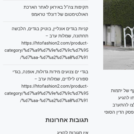
תקיפות צה"ל באיראן לאחר הארכת
האולטימטום של דונלד טראמפ
קניות בגדים אונליין, בוטיק בגדים, הלבשה
תחתונה, שמלות ערב –
https://htofashion2.com/product-
category/%d7%a9%d7%9e%d7%9c%d7%95
%d7%aa-%d7%a2%d7%a8%d7%91/
בגדי ים צנועים מידות גדולות, אופנה, בגדי
ספורט לילדים, שמלות ערב –
https://htofashion2.com/product-
ת-היקף של יתמות
category/%d7%a9%d7%9e%d7%9c%d7%95
ו להגיע
%d7%aa-%d7%a2%d7%a8%d7%91/
צו להתערב
סק הדין הסופי
תגובות אחרונות
אין תגובות להציג.