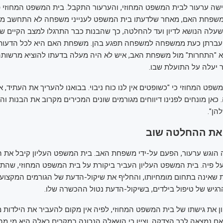
ה ערעור לבית המשפט המחוזי, והערעור התקבל. בית המשפט המחוזי פ
שפחת האם, מאחר שלדעתו בית המשפט לענייני משפחה לא התחשב מס
עלה הנושא לדיון ועד להחלטה, כך שהבנות כבר התרגלו למצב הקיים ש
ברתן כעת ממשפחה למשפחה תפגע בהן. משפחת האם היא לכל הדעות
א "התחרות" מול משפחת האב, איש לא היה מעלה בדעתו להוציא מרשותה
 יעלה על התועלת שבו.
משפט המחוזי כי "כשופטים אין לנו כוח ניבוי. בבואנו להעריך את העתיד, א
 כאן מונחים לפנינו דיווחים מגורמים שונים המכירים מקרוב את הבנות ו
הן".
 את ההחלטה שוב
ה הוגש ערעור, הפעם על-ידי משפחת האב. בית המשפט העליון קיבל את ה
 פיה. בית המשפט העליון העביר ביקורת על בית המשפט המחוזי, שהת
שאינה בתחום מומחיותו, והחליף את שיקול-הדעת של הגורמים המקצועי
הרגיש של טיפול בילדים, בשיקול-הדעת נטול ההכשרה שלו.
ון את גישתו של בית המשפט המחוזי, לפיה אין מקום להעביר את הילדו
אם נמצאה לכך הצדקה, וציין כי השאלה הנכונה במקרים כאלה היא מי מ