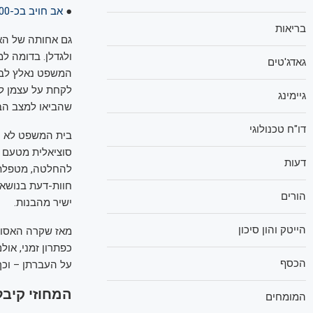
●
אב חויב בכ-100 אלף שקל בשל אי-קיום מפגשים עם ילדיו
בריאות
גם אחותה של האם
ולגדלן. בדומה ל
גאדג'טים
המשפט נאלץ לבצע
לקחת על עצמן לג
גיימינג
שהביאו למצב הב
דו"ח טכנולוגי
בית המשפט לא חס
סוציאלית מטעם ר
דעות
להחלטה, מטפלת ר
חוות-דעת בנושא.
הורים
ישיר מהבנות.
הייטק והון סיכון
מאז שקרה האסון
כפתרון זמני, או
הכסף
על העברתן – וכך
המחוזי קיבל
המומחים