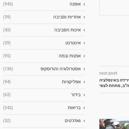
אופנה
(943)
אחריות וסביבה
(39)
איכות הסביבה
(43)
אינטרנט
(39)
אמנות ובמה
(95)
אסטרולוגיה והורוסקופ
(136)
next post
רידה באינפלציה
אפליקציות
(94)
"ב, מתחת לצפי
בידור
(63)
בריאות
(242)
גאדג'טים
(52)