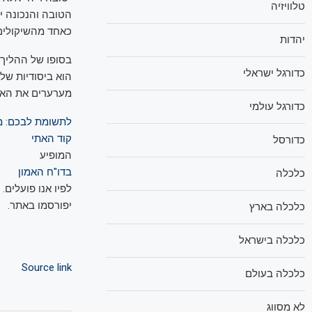
טלוויזיה
הטובה והנכונה י
כאחד מהשיקולים,
יהדות
בסופו של ההליך
כדורגל ישראלי
הוא ביסודיות של
מערערים את האמ
כדורגל עולמי
לתשומת לבכם: מע
קוד האתי
כדורסל
המופיע
בדו"ח האמון
כלכלה
לפיו אנו פועלים.
יפורסמו באתר.
כלכלה בארץ
כלכלה בישראל
Source link
כלכלה בעולם
לא מסווג