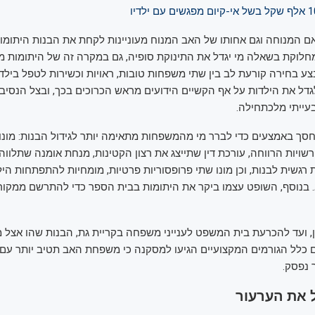
 המנוחה וגם אחותו של האב המנוח מעוניינות לקחת את הבנות היתומו
מחלוקת בשאלה מי יגדל את התינוקת סופיה, גם במקרה זה של היתומות מק
 בחירה קורעת לב בין שתי משפחות טובות, ראויות וכשירות לטפל בילדי
דל את הילדות על אף הקשיים הידועים מראש הכרוכים בכך, ובצל הנסיבו
עייתי מלכתחילה.
ך באמצעים כדי לברר מי מהמשפחות מתאימה יותר לגידול הבנות: מונו
שויות הרווחה, עורכת דין שתייצג את רצון הקטינות, מנחת אומנה שתלווה
גשית לבנות, וכן מונו שתי פרופסוריות פרטיות, מומחיות להתפתחות היל
 בנוסף, השופט עצמו ביקר את היתומות בבית הספר כדי להתרשם ממקור 
, ועד להכרעת בית המשפט לענייני משפחה בקריית גת, הבנות שהו אצל
לם כלל הגורמים המקצועיים הגיעו למסקנה כי משפחת האב תטיב יותר עם 
 נפסק.
 את הערעור