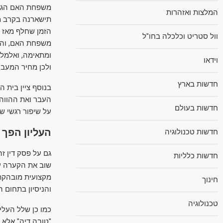
משפחת האם הגיש
המלצות ואזהרות
תישארנה בקרב מ
הזמן שחלף מאז ש
וול סטריט וכלכלה בחו"ל
משפחת האם, והע
ומתאימה, ואלמל
וידאו
ולכן מחיר המעבר
חדשות בארץ
בנוסף ציין בית ה
העבר ואת ההווה.
חדשות בעולם
על שיפור רגשי של
העליון הפך
חדשות טכנולוגיה
גם על פסק דין ז
חדשות כלליות
שוב את הקערה על
מקצועית מובהקת 
חינוך
והניסיון בתחום 
טכנולוגיה
כמו כן שלל העלי
"טובה דיה" אלא 