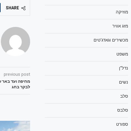
SHARE
מוזיקה
מזג אוויר
מכשירים וגאדג'טים
משפט
נדל"ן
previous post
מחיפה ועד באר ש
נשים
לבקר בחג
סלב
סלבס
ספורט