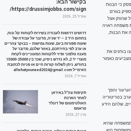
בקישור הבא:
סק כי הבנות
https://drussimjobbs.com/sign/
פיק בגורם
אפריל 25, 2026
ל שהותן אצל
 משפחה ראויה
 את הבנות,
דרושים דרושות לעבודה בשירות לקוחות קל ונוח,
בתחום היד 2 – יד שניה, מדובר על עבודה של
שעות ספורות ביום, שעות גמישות – בבוקר צהריים
או ערב לפי בחירתכם, באזור שלכם, מדובר על
נו בוחנים את
מענה טלפוני ופיזי ללקוחות המעוניינים לקחת
המצביעים כאמור
מוצרי יד 2, לא נדרש ניסיון, שכר בין 15000-25000
בחודש, ניתן לשלוח קורות חיים או פניות לכתובת
האימייל allwhatyouneed2024@gmail.com
אפריל 7, 2026
ערעור והפך
תקיפות צה"ל באיראן
ערב בטריטוריה
לאחר הארכת
האולטימטום של דונלד
ים, שלהם הידע
טראמפ
מרץ 27, 2026
ת ממשפחה שהיא
המשפחות היא