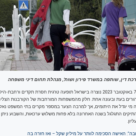
כת דין, שותפה במשרד פירון ושות', מנהלת תחום דיני משפחה
בעקבות טבח ה-7 באוקטובר 2023 נוצרה בישראל תופעה טרגית חסרת תקדים ורחב
ורים בעת ובעונה אחת. חלק מהמשפחות המורחבות של הקורבנות הצליח
מי יגדל את היתומים, אך למרבה הצער במספר מקרים בתי המשפט נאל
תיקים התגלגל בשנה האחרונה בלא פחות משלוש ערכאות, והשבוע ניתן פ
ון.
בה": האישה הסכימה לוותר על מיליון שקל – ואז חזרה בה