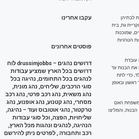
עקבו אחרינו
ת לבתיהן
ריית גת, בית
ם, שמוכנות
ת הטרגיות
פוסטים אחרונים
 עובדת
דרושים נהגים – drussimjobbs לוח
 את הבנות עד
דרושים בכל הארץ שמציע עבודות
ד, כדי לתת
לנהגים בכל התחומים, נהיגה בכל
ראשון ובאופן
סוגי הרכבים, שליחים, נהג מונית,
נהג משאית, נהג רכב פרטי, נהג רכב
מסחרי, נהג קטנוע, נהג אופנוע, נהג
 משפחת האם
טרקטור, נהגי אוטובוס ועוד – נהיגה,
הבנות, והמליצו
שליחויות, הפצה, וכל סוגי עבודות
הנהיגה, לנהגים ונהגות מכל הארץ,
רכב ותחבורה , לפרטים ניתן להירשם