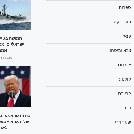
ספרות
פוליטיקה
פנאי
חמושה בטילי
ישראליים, מט
צבא וביטחון
אמבר
אוגוסט 1, 2025
צרכנות
קולנוע
קריירה
רכב
גזרות טראמפ: צ
של הנשיא – בשו
שוגר דדי
לישר