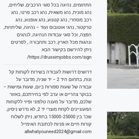
התחומים, נהיגה בכל סוגי הרכבים, שליחים,
נהג מונית, נהג משאית, נהג רכב פרטי, נהג
רכב מסחרי, נהג קטנוע, נהג אופנוע, נהג
טרקטור, נהגי אוטובוס ועוד – נהיגה, שליחויות,
הפצה, וכל סוגי עבודות הנהיגה, לנהגים
ונהגות מכל הארץ, רכב ותחבורה , לפרטים
ניתן להירשם בקישור הבא:
https://drussimjobbs.com/sign/
דרושים דרושות לעבודה בשירות לקוחות קל
ונוח, בתחום היד 2 – יד שניה, מדובר על
עבודה של שעות ספורות ביום, שעות גמישות –
בבוקר צהריים או ערב לפי בחירתכם, באזור
שלכם, מדובר על מענה טלפוני ופיזי ללקוחות
המעוניינים לקחת מוצרי יד 2, לא נדרש ניסיון,
שכר בין 15000-25000 בחודש, ניתן לשלוח
קורות חיים או פניות לכתובת האימייל
allwhatyouneed2024@gmail.com