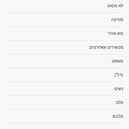
לא מסווג
מוזיקה
מזג אוויר
מכשירים וגאדג'טים
משפט
נדל"ן
נשים
סלב
סלבס