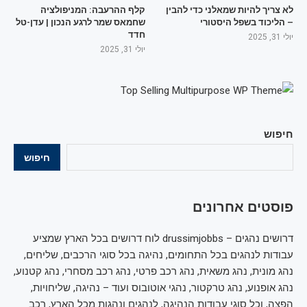
לא צריך להיות שמאלני כדי להבין
קלף ההרעבה: המניפולציה
– הליכוד בשפל היסטורי
שחמאס שמר לרגע הנכון | עדן-טל
חדד
יולי 31, 2025
יולי 31, 2025
חיפוש
חיפוש
פוסטים אחרונים
דרושים נהגים – drussimjobbs לוח דרושים בכל הארץ שמציע
עבודות לנהגים בכל התחומים, נהיגה בכל סוגי הרכבים, שליחים,
נהג מונית, נהג משאית, נהג רכב פרטי, נהג רכב מסחרי, נהג קטנוע,
נהג אופנוע, נהג טרקטור, נהגי אוטובוס ועוד – נהיגה, שליחויות,
הפצה, וכל סוגי עבודות הנהיגה, לנהגים ונהגות מכל הארץ, רכב