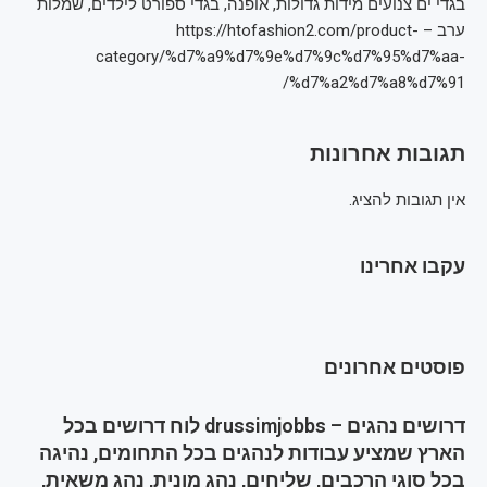
בגדי ים צנועים מידות גדולות, אופנה, בגדי ספורט לילדים, שמלות
ערב – https://htofashion2.com/product-
category/%d7%a9%d7%9e%d7%9c%d7%95%d7%aa-
%d7%a2%d7%a8%d7%91/
תגובות אחרונות
אין תגובות להציג.
עקבו אחרינו
פוסטים אחרונים
דרושים נהגים – drussimjobbs לוח דרושים בכל
הארץ שמציע עבודות לנהגים בכל התחומים, נהיגה
בכל סוגי הרכבים, שליחים, נהג מונית, נהג משאית,