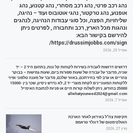
נהג רכב פרטי, נהג רכב מסחרי, נהג קטנוע, נהג
אופנוע, נהג טרקטור, נהגי אוטובוס ועוד – נהיגה,
שליחויות, הפצה, וכל סוגי עבודות הנהיגה, לנהגים
ונהגות מכל הארץ, רכב ותחבורה , לפרטים ניתן
להירשם בקישור הבא:
https://drussimjobbs.com/sign/
אפריל 25, 2026
דרושים דרושות לעבודה בשירות לקוחות קל ונוח, בתחום היד 2 – יד
שניה, מדובר על עבודה של שעות ספורות ביום, שעות גמישות – בבוקר
צהריים או ערב לפי בחירתכם, באזור שלכם, מדובר על מענה טלפוני ופיזי
ללקוחות המעוניינים לקחת מוצרי יד 2, לא נדרש ניסיון, שכר בין 15000-
25000 בחודש, ניתן לשלוח קורות חיים או פניות לכתובת האימייל
allwhatyouneed2024@gmail.com
אפריל 7, 2026
תקיפות צה"ל באיראן לאחר הארכת
האולטימטום של דונלד טראמפ
מרץ 27, 2026