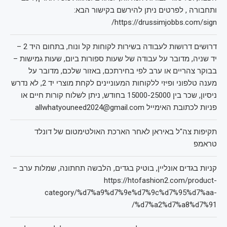
ותחבורה , לפרטים ניתן להירשם בקישור הבא:
https://drussimjobbs.com/sign/
דרושים דרושות לעבודה בשירות לקוחות קל ונוח, בתחום היד 2 –
יד שניה, מדובר על עבודה של שעות ספורות ביום, שעות גמישות –
בבוקר צהריים או ערב לפי בחירתכם, באזור שלכם, מדובר על
מענה טלפוני ופיזי ללקוחות המעוניינים לקחת מוצרי יד 2, לא נדרש
ניסיון, שכר בין 15000-25000 בחודש, ניתן לשלוח קורות חיים או
פניות לכתובת האימייל allwhatyouneed2024@gmail.com
תקיפות צה"ל באיראן לאחר הארכת האולטימטום של דונלד
טראמפ
קניות בגדים אונליין, בוטיק בגדים, הלבשה תחתונה, שמלות ערב –
https://htofashion2.com/product-
category/%d7%a9%d7%9e%d7%9c%d7%95%d7%aa-
%d7%a2%d7%a8%d7%91/