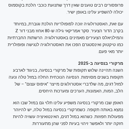
פרופסורים רבים טוענים שאין דרך שתנועת כוכבי הלכת בקוסמוס
יכולה להשפיע עלינו באופן ישיר.
עם זאת, האסטרולוגיה זוכה לפופולריות הולכת וגוברת, במיוחד
בקרב הדור הצעיר. סקר אמריקאי גילה ש-80 אחוז מבני דור Z
והמילניאלס הצעירים מאמינים באסטרולוגיה. הרשתות החברתיות
כמו טיקטוק ואינסטגרם הפכו את האסטרולוגיה לנגישה ופופולרית
יותר מאי פעם.
מרקורי בנסיגה ב-2025
השנה תהיינה שלוש תקופות של מרקורי בנסיגה, בניגוד לארבע
תקופות בשנים מסוימות. הנסיגה הנוכחית החלה במזל טלה ונעה
למזל דגים, מה שלדברי אסטרולוגים מייצר "איפוס עצום" – של
הלב, המוח, האמונות, הערכים ומערכות היחסים.
האופן שבו מרקורי בנסיגה משפיע עלינו תלוי גם במזל שבו הוא
נמצא באותה תקופה. כשמרקורי בנסיגה במזל טלה, יש להיזהר
מפעולות חפוזות. כשהוא במזל דגים, האינטואיציה עשויה להיות
חזקה יותר ולאפשר זיהוי בעיות לפני שהן מתעוררות.