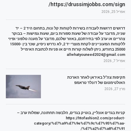
https://drussimjobbs.com/sign/
אפריל 25, 2026
דרושים דרושות לעבודה בשירות לקוחות קל ונוח, בתחום היד 2 – יד
שניה, מדובר על עבודה של שעות ספורות ביום, שעות גמישות – בבוקר
צהריים או ערב לפי בחירתכם, באזור שלכם, מדובר על מענה טלפוני ופיזי
ללקוחות המעוניינים לקחת מוצרי יד 2, לא נדרש ניסיון, שכר בין 15000-
25000 בחודש, ניתן לשלוח קורות חיים או פניות לכתובת האימייל
allwhatyouneed2024@gmail.com
אפריל 7, 2026
תקיפות צה"ל באיראן לאחר הארכת
האולטימטום של דונלד טראמפ
מרץ 27, 2026
קניות בגדים אונליין, בוטיק בגדים, הלבשה תחתונה, שמלות ערב –
https://htofashion2.com/product-
category/%d7%a9%d7%9e%d7%9c%d7%95%d7%aa-
%d7%a2%d7%a8%d7%91/