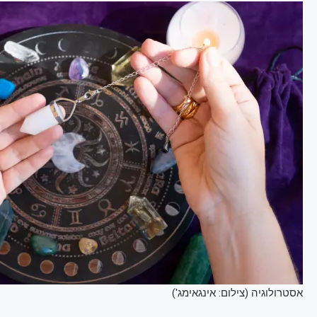
אסטרולוגיה (צילום: אינגאימג')