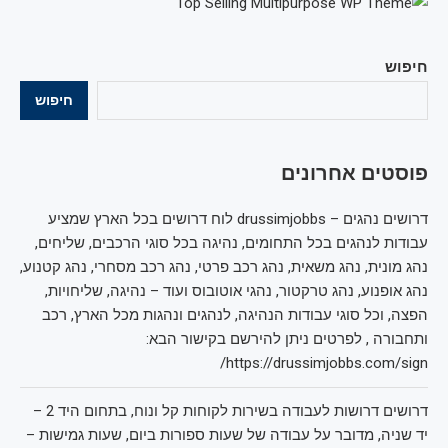
חיפוש
חיפוש
פוסטים אחרונים
דרושים נהגים – drussimjobbs לוח דרושים בכל הארץ שמציע
עבודות לנהגים בכל התחומים, נהיגה בכל סוגי הרכבים, שליחים,
נהג מונית, נהג משאית, נהג רכב פרטי, נהג רכב מסחרי, נהג קטנוע,
נהג אופנוע, נהג טרקטור, נהגי אוטובוס ועוד – נהיגה, שליחויות,
הפצה, וכל סוגי עבודות הנהיגה, לנהגים ונהגות מכל הארץ, רכב
ותחבורה , לפרטים ניתן להירשם בקישור הבא:
https://drussimjobbs.com/sign/
דרושים דרושות לעבודה בשירות לקוחות קל ונוח, בתחום היד 2 –
יד שניה, מדובר על עבודה של שעות ספורות ביום, שעות גמישות –