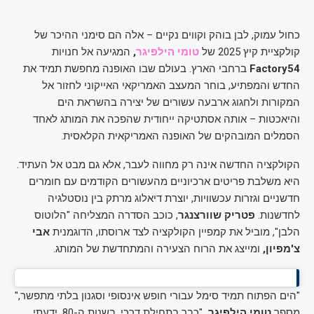
כחול עמוק, לבן בוהק וקווים נקיים – אלה הם סימני ההיכר של
קולקציית קיץ 2025 של
טומי הילפיגר
,
המגיעה אל חנויות
Factory54
ברחבי הארץ. בעולם שבו האופנה מחפשת תמיד את
החדש והמפתיע, בוחר המעצב האמריקאי האייקוני לחזור אל
המקורות ולחגוג ארבעה עשורים של יצירה בהשראת הים
והיאכטות – אותה אסתטיקה ייחודית שהפכה את המותג לאחד
הסמלים המובהקים של האופנה האמריקאית הקלאסית.
הקולקציה החדשה אינה רק מחווה לעבר, אלא גם מבט אל העתיד.
היא משלבת פריטים ארכיוניים מהעשורים הקודמים עם חומרים
חדשניים וגזרות עכשוויות, יוצרת דיאלוג מרתק בין נוסטלגיה
לחדשנות.
פטריק שוורצנגר
, כוכב הסדרה המצליחה "הלוטוס
הלבן", מוביל את קמפיין הקולקציה לצד ארוסתו, הדוגמנית
אבי
צ'מפיון,
ומייצג את הרוח הצעירה והמתחדשת של המותג.
"הים הפתוח תמיד סימל עבורי חופש אינסופי וסגנון בלתי מתפשר,"
מספר
טומי הילפיגר.
"כבר בתחילת דרכי, בשנות ה-80, ידעתי