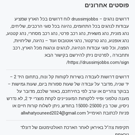
פוסטים אחרונים
דרושים נהגים – drussimjobbs לוח דרושים בכל הארץ שמציע
עבודות לנהגים בכל התחומים, נהיגה בכל סוגי הרכבים, שליחים,
נהג מונית, נהג משאית, נהג רכב פרטי, נהג רכב מסחרי, נהג קטנוע,
נהג אופנוע, נהג טרקטור, נהגי אוטובוס ועוד – נהיגה, שליחויות,
הפצה, וכל סוגי עבודות הנהיגה, לנהגים ונהגות מכל הארץ, רכב
ותחבורה , לפרטים ניתן להירשם בקישור הבא:
https://drussimjobbs.com/sign/
דרושים דרושות לעבודה בשירות לקוחות קל ונוח, בתחום היד 2 –
יד שניה, מדובר על עבודה של שעות ספורות ביום, שעות גמישות –
בבוקר צהריים או ערב לפי בחירתכם, באזור שלכם, מדובר על
מענה טלפוני ופיזי ללקוחות המעוניינים לקחת מוצרי יד 2, לא נדרש
ניסיון, שכר בין 15000-25000 בחודש, ניתן לשלוח קורות חיים או
פניות לכתובת האימייל allwhatyouneed2024@gmail.com
תקיפות צה"ל באיראן לאחר הארכת האולטימטום של דונלד
טראמפ