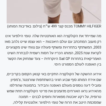
TOMMY HILFIGER מכנס קצר 499 ש״ח (צילום: באדיבות המותג)
מה שמייחד את הקולקציה הוא האותנטיות שלה. טומי הילפיגר אינו
רק מעצב המתכתב עם עולם היאכטות – הוא עצמו שייט נלהב מאז
2003, המשתתף בתחרויות ומשתף פעולה עם צוותי שיט מקצועיים.
לקראת שנת 2025, המותג הכריז על חסות רשמית לנבחרת השיט
האמריקאית בתחרות Sail GP היוקרתית – צעד שמחזק את הקשר
בין האופנה לעולם הספורט הימי.
אירוע ההשקה של הקולקציה התקיים באי קנואן הקסום בקריביים,
שם אירח המותג סוף שבוע חגיגי בהשתתפות שוורצנגר, צ'מפיון
ומובילי דעה נוספים מעולם האופנה והבידור. בתמונות שהודלפו
מהאירוע נראו האורחים מדגמנים את פריטי הקולקציה תחת שמש
טרופית, על רקע יאכטות מפוארות וחופים לבנים – תמונה
שמסכמת היטב את הרוח של טומי הילפיגר: אלגנטיות קלילה,