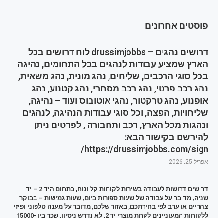
פוסטים אחרונים
דרושים נהגים – drussimjobbs לוח דרושים בכל
הארץ שמציע עבודות לנהגים בכל התחומים, נהיגה
בכל סוגי הרכבים, שליחים, נהג מונית, נהג משאית,
נהג רכב פרטי, נהג רכב מסחרי, נהג קטנוע, נהג
אופנוע, נהג טרקטור, נהגי אוטובוס ועוד – נהיגה,
שליחויות, הפצה, וכל סוגי עבודות הנהיגה, לנהגים
ונהגות מכל הארץ, רכב ותחבורה , לפרטים ניתן
להירשם בקישור הבא:
https://drussimjobbs.com/sign/
אפריל 25, 2026
דרושים דרושות לעבודה בשירות לקוחות קל ונוח, בתחום היד 2 – יד
שניה, מדובר על עבודה של שעות ספורות ביום, שעות גמישות – בבוקר
צהריים או ערב לפי בחירתכם, באזור שלכם, מדובר על מענה טלפוני ופיזי
ללקוחות המעוניינים לקחת מוצרי יד 2, לא נדרש ניסיון, שכר בין 15000-