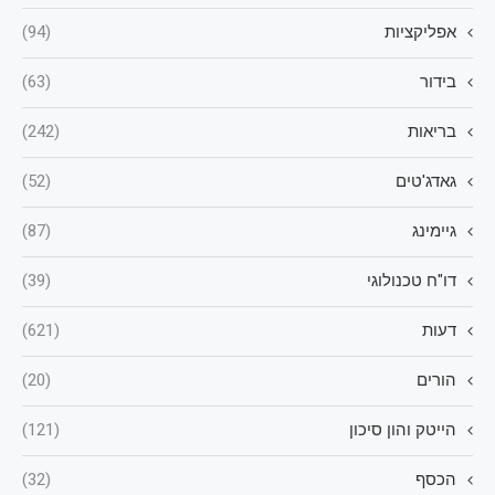
אפליקציות
(94)
בידור
(63)
בריאות
(242)
גאדג'טים
(52)
גיימינג
(87)
דו"ח טכנולוגי
(39)
דעות
(621)
הורים
(20)
הייטק והון סיכון
(121)
הכסף
(32)