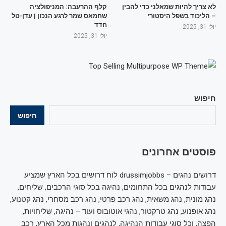
לא צריך להיות שמאלני כדי להבין
קלף ההרעבה: המניפולציה
– הליכוד בשפל היסטורי
שחמאס שמר לרגע הנכון | עדן-טל
חדד
יולי 31, 2025
יולי 31, 2025
חיפוש
חיפוש
פוסטים אחרונים
דרושים נהגים – drussimjobbs לוח דרושים בכל הארץ שמציע
עבודות לנהגים בכל התחומים, נהיגה בכל סוגי הרכבים, שליחים,
נהג מונית, נהג משאית, נהג רכב פרטי, נהג רכב מסחרי, נהג קטנוע,
נהג אופנוע, נהג טרקטור, נהגי אוטובוס ועוד – נהיגה, שליחויות,
הפצה, וכל סוגי עבודות הנהיגה, לנהגים ונהגות מכל הארץ, רכב