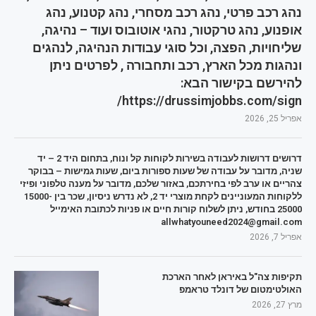
נהג רכב פרטי, נהג רכב מסחרי, נהג קטנוע, נהג
אופנוע, נהג טרקטור, נהגי אוטובוס ועוד – נהיגה,
שליחויות, הפצה, וכל סוגי עבודות הנהיגה, לנהגים
ונהגות מכל הארץ, רכב ותחבורה , לפרטים ניתן
להירשם בקישור הבא:
https://drussimjobbs.com/sign/
אפריל 25, 2026
דרושים דרושות לעבודה בשירות לקוחות קל ונוח, בתחום היד 2 – יד
שניה, מדובר על עבודה של שעות ספורות ביום, שעות גמישות – בבוקר
צהריים או ערב לפי בחירתכם, באזור שלכם, מדובר על מענה טלפוני ופיזי
ללקוחות המעוניינים לקחת מוצרי יד 2, לא נדרש ניסיון, שכר בין 15000-
25000 בחודש, ניתן לשלוח קורות חיים או פניות לכתובת האימייל
allwhatyouneed2024@gmail.com
אפריל 7, 2026
תקיפות צה"ל באיראן לאחר הארכת
האולטימטום של דונלד טראמפ
מרץ 27, 2026