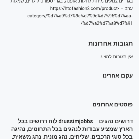
בגדי ים צנועים מידות גדולות, אופנה, בגדי ספורט לילדים, שמלות
ערב – https://htofashion2.com/product-
category/%d7%a9%d7%9e%d7%9c%d7%95%d7%aa-
%d7%a2%d7%a8%d7%91/
תגובות אחרונות
אין תגובות להציג.
עקבו אחרינו
פוסטים אחרונים
דרושים נהגים – drussimjobbs לוח דרושים בכל
הארץ שמציע עבודות לנהגים בכל התחומים, נהיגה
בכל סוגי הרכבים, שליחים, נהג מונית, נהג משאית,