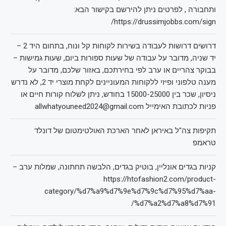
ותחבורה , לפרטים ניתן להירשם בקישור הבא:
https://drussimjobbs.com/sign/
דרושים דרושות לעבודה בשירות לקוחות קל ונוח, בתחום היד 2 –
יד שניה, מדובר על עבודה של שעות ספורות ביום, שעות גמישות –
בבוקר צהריים או ערב לפי בחירתכם, באזור שלכם, מדובר על
מענה טלפוני ופיזי ללקוחות המעוניינים לקחת מוצרי יד 2, לא נדרש
ניסיון, שכר בין 15000-25000 בחודש, ניתן לשלוח קורות חיים או
פניות לכתובת האימייל allwhatyouneed2024@gmail.com
תקיפות צה"ל באיראן לאחר הארכת האולטימטום של דונלד
טראמפ
קניות בגדים אונליין, בוטיק בגדים, הלבשה תחתונה, שמלות ערב –
https://htofashion2.com/product-
category/%d7%a9%d7%9e%d7%9c%d7%95%d7%aa-
%d7%a2%d7%a8%d7%91/