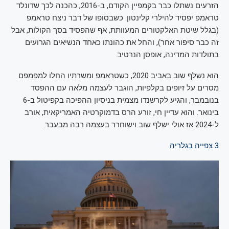
הזרעים נשתלו כבר בקמפיין הקודם, ב-2016, כהכנה לכך שדונלד
טראמפ יפסיד להילרי קלינטון. כשבסופו של דבר ניצח טראמפ
(בגלל שיטת האלקטורים המעוותת, אף שהפסיד בסך הקולות, אבל
זה כבר סיפור אחר), והחל את כהונתו כאחד הנשיאים הגרועים
בתולדות המדינה, אופסן הנרטיב.
הוא נשלף שוב באביב 2020, כשטראמפ ומשרתיו החלו למפמפם
מסרים על זיופים בקלפיות, הוגבר לעצמה מלאה עם ההפסד
בנובמבר, והגיע לקרשנדו מצמית בניסיון ההפיכה בקפיטול ב-6
בינואר. והוא עדיין חי, זורע הרס בדמוקרטיה האמריקאית, אורב
ל-2024 אז אולי ישלף שוב וישוחרר בעצמה רבה מבעבר.
3
צפייה בגלריה