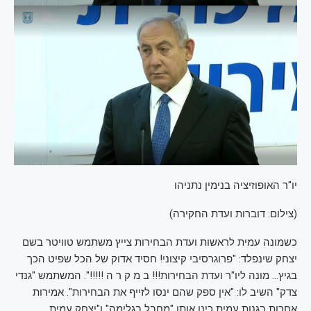
יו"ר האופוזיציה בנימין נתניהו
(
צילום: דוברות ועדת החקירה
)
כשמונה עמית לראשות ועדת הבחירות צייץ משתמש טוויטר בשם
יצחק שינפלד: "פרוגרסיבי קיצוני! חסיד אדוק של הכל שפיט הכך
בגיץ… מונה ליו"ר ועדת הבחירות!!! ב מ ק ר ה !!!!!". המשתמש "גנדי
צדק" השיב לו: "אין ספק שהם ינסו לזייף את הבחירות". אמירות
אחרות בגנות עמית כינו אותו "מחבל בגלימה" ו"יצחק עמית