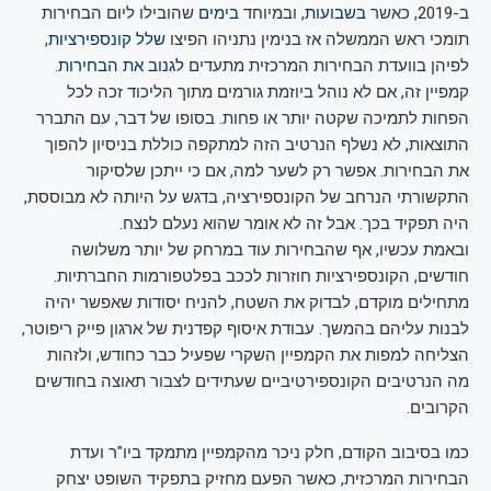
ב-2019, כאשר
בשבועות
, ובמיוחד
בימים
שהובילו ליום הבחירות
תומכי ראש הממשלה אז בנימין נתניהו הפיצו
שלל קונספירציות
,
לפיהן בוועדת הבחירות המרכזית מתעדים
לגנוב את הבחירות
.
קמפיין זה, אם לא נוהל ביוזמת גורמים מתוך הליכוד זכה לכל
הפחות לתמיכה שקטה יותר או פחות. בסופו של דבר, עם התברר
התוצאות, לא נשלף הנרטיב הזה למתקפה כוללת בניסיון להפוך
את הבחירות. אפשר רק לשער למה, אם כי ייתכן שלסיקור
התקשורתי הנרחב של הקונספירציה, בדגש על היותה לא מבוססת,
היה תפקיד בכך. אבל זה לא אומר שהוא נעלם לנצח.
ובאמת עכשיו, אף שהבחירות עוד במרחק של יותר משלושה
חודשים, הקונספירציות חוזרות לככב בפלטפורמות החברתיות.
מתחילים מוקדם, לבדוק את השטח, להניח יסודות שאפשר יהיה
לבנות עליהם בהמשך. עבודת איסוף קפדנית של ארגון פייק ריפוטר,
הצליחה למפות את הקמפיין השקרי שפעיל כבר כחודש, ולזהות
מה הנרטיבים הקונספירטיביים שעתידים לצבור תאוצה בחודשים
הקרובים.
כמו בסיבוב הקודם, חלק ניכר מהקמפיין מתמקד ביו"ר ועדת
הבחירות המרכזית, כאשר הפעם מחזיק בתפקיד השופט יצחק