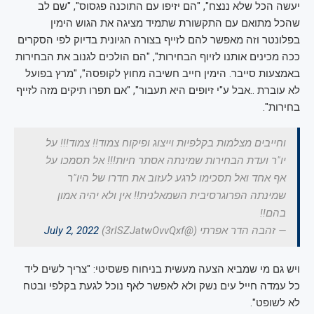
יעשה הכל שלא ננצח", "הם יזיפו עם התוכנה פגסוס", "שם לב
שהכל מתואם עם התקשורת שתמיד מציגה את הגוש הימין
בפלונטר וזה מאפשר להם לזייף בצורה הגיונית בדיוק לפי הסקרים
ככה מכינים אותנו לזיוף הבחירות", "הם הולכים לגנוב את הבחירות
באמצעות סייבר. הימין חייב חשיבה מחוץ לקופסה", "מרץ בפועל
לא עוברת ..אבל ע"י זיופים היא תעבור", "אם תפרו תיקים מזה לזייף
בחירות".
וחייבים מצלמות בקלפיות וייצוג ופיקוח צמוד!! צמוד!!! על
יו"ר ועדת הבחירות שמינתה אסתר חיות!!! אל תסמכו על
אף אחד ואל תסכימו לרגע לעזוב את חדרו של היו"ר
שמינתה הפרוגרסיבית השמאלנית!! אין ולא יהיה אמון
בהם!!
— זהבה הדר אפרתי (@3rlSZJatwOvvQxf)
July 2, 2022
ויש גם מי שמביא הצעה מעשית בניחוח פשסיטי: "צריך לשים ליד
כל עמדה חייל עים נשק ולא לאפשר לאף נוכל לגעת בקלפי ובטח
לא לשופט".