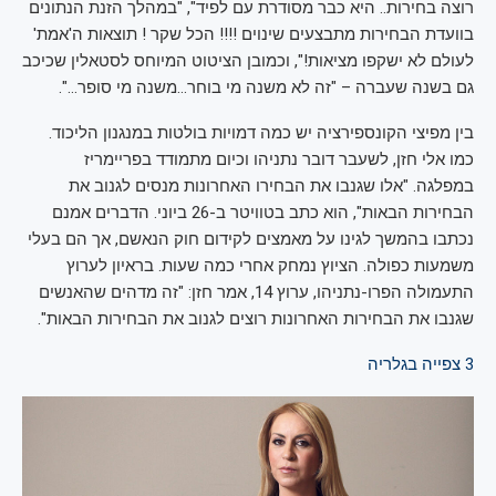
רוצה בחירות.. היא כבר מסודרת עם לפיד", "במהלך הזנת הנתונים
בוועדת הבחירות מתבצעים שינוים !!!! הכל שקר ! תוצאות ה'אמת'
לעולם לא ישקפו מציאות!", וכמובן הציטוט המיוחס לסטאלין שכיכב
גם בשנה שעברה – "זה לא משנה מי בוחר…משנה מי סופר…".
בין מפיצי הקונספירציה יש כמה דמויות בולטות במנגנון הליכוד.
כמו אלי חזן, לשעבר דובר נתניהו וכיום מתמודד בפריימריז
במפלגה. "אלו שגנבו את הבחירו האחרונות מנסים לגנוב את
הבחירות הבאות", הוא כתב בטוויטר ב-26 ביוני. הדברים אמנם
נכתבו בהמשך לגינו על מאמצים לקידום חוק הנאשם, אך הם בעלי
משמעות כפולה. הציוץ נמחק אחרי כמה שעות. בראיון לערוץ
התעמולה הפרו-נתניהו, ערוץ 14, אמר חזן: "זה מדהים שהאנשים
שגנבו את הבחירות האחרונות רוצים לגנוב את הבחירות הבאות".
3
צפייה בגלריה