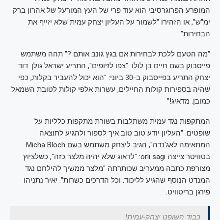
המופרע הפרוגרסיבי הוא עוד פרי של העץ המורעל של אהרון ברק
ימ"ש", או הזהירו "לשמור על העליון יצחק עמית שלא יזייף את
הבחירות".
"מה הטעם ללכת לבחירות אם בגץ גונב אותם ?" תהה משתמש
פייסבוק בשם חיים בן לולו. "צפו לזיופים", התריע ישראל גולן. דוד
יצחק התריע בפייסבוק ב-30 ביוני: "הוא יכול להעביר בקלות, כפי
שהיה בספירות קולות החיילים, עשרות אלפי קולות לטובת השמאל
כמובן. מדאיג!"
המתקפות נגד עמית משתלבות בשורת מתקפות כלליות על
שופטים. "העליון יודע טוב טוב איך לספור ולהגיע לתוצאה
המתאימה לאג'נדה", הגיב ליצחק משתמש בשם Micha Bloch.
בטוויטר צייצה orli sagi: "לדאוג שלא יהיה מלצר כזה", כשלציוץ
מצורפת כתבה ממעריב שכותרתה "מלצר ממשיך להילחם נגד
המנדט הנוסף שהגיע לליכוד, וכל הדרכים כשרות". יאיר נתניהו
פירגן בריטוויט.
כבוד השופט יצחק-עמית!