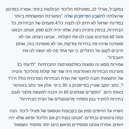
במקביל, אורלי לב, מפעילות הליכוד הבולטות ביותר, אמרה בסרטון
שהעלתה
לחשבון הפייסבוק שלה
: "המערכת המושחתת ביותר
במדינת ישראל לא תיתן לנו לנצח. כל 4 פעמים של הבחירות, כל
הבחירות, בנימין נתניהו ניצח, שלא יהיה לכם ספק. אנחנו הבאנו
מעל 60 מנדטים וגנבו לנו את הקולות… אנחנו ניצחנו. אני לא
מאמינה שיהיו פה בחירות צודקות, אני לא מאמינה בזה, ואתם
חייבים לקום על הרגליים. כי אף אחד פה לא יעשה לנו את
העבודה".
אמירות מסוג זה נפוצות בפלטפורמות החברתיות. "לדעתי ב3
מערכות הבחירות האחרונות היה שוד של קולות מהליכוד והטיה
של התוצאה! חובה לחקור את ועדת הבחירות המרכזית כולל היו"ר
!", כתב יעקב שטיין בפייסבוק ב-30 ביוני. אלון אור כתב בטוויטר
באותו היום: "הסקרים שנותנים 60 זה הכנה למעשה מלצר לגנוב
בחירות להזכיר בגץ מסתיר פרוטוקולים של ועדת הבחירות".
השיח על הזיופים נפוץ גם בקבוצות ווטסאפ של פעילי ליכוד. הנה
כמה ציטוטים נבחרים: "אנחנו ננצח רק אם הליכוד אדאג שלא יהיו
זיופים. אחרת אנחנו מפסידים מראש.היום יותר מתמיד השמאל