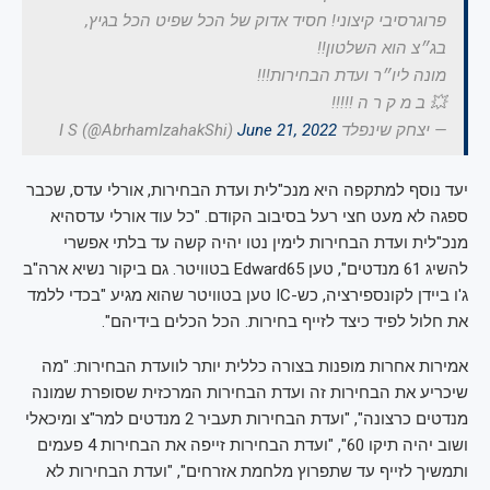
פרוגרסיבי קיצוני! חסיד אדוק של הכל שפיט הכל בגיץ,
בג״צ הוא השלטון!!
מונה ליו״ר ועדת הבחירות!!!
💥 ב מ ק ר ה !!!!!
— יצחק שינפלד I S (@AbrhamIzahakShi)
June 21, 2022
יעד נוסף למתקפה היא מנכ"לית ועדת הבחירות, אורלי עדס, שכבר
ספגה לא מעט חצי רעל בסיבוב הקודם. "כל עוד אורלי עדסהיא
מנכ"לית ועדת הבחירות לימין נטו יהיה קשה עד בלתי אפשרי
להשיג 61 מנדטים", טען Edward65 בטוויטר. גם ביקור נשיא ארה"ב
ג'ו ביידן לקונספירציה, כש-IC טען בטוויטר שהוא מגיע "בכדי ללמד
את חלול לפיד כיצד לזייף בחירות. הכל הכלים בידיהם".
אמירות אחרות מופנות בצורה כללית יותר לוועדת הבחירות: "מה
שיכריע את הבחירות זה ועדת הבחירות המרכזית שסופרת שמונה
מנדטים כרצונה", "ועדת הבחירות תעביר 2 מנדטים למר"צ ומיכאלי
ושוב יהיה תיקו 60", "ועדת הבחירות זייפה את הבחירות 4 פעמים
ותמשיך לזייף עד שתפרוץ מלחמת אזרחים", "ועדת הבחירות לא