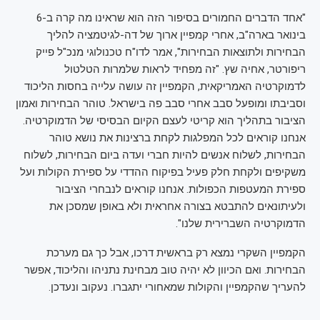
"אחד הדברים החמורים בסיפור הזה הוא שראינו מה קרה ב-6
בינואר בארה"ב, אחרי קמפיין ארוך של דה-לגיטמציה להליך
הבחירות ולתוצאות הבחירות", אמר לדו"ח טכנולוגי מנכ"ל פייק
ריפורטר, אחיה שץ. "זה מפחיד לראות שלמרות הטלטול
לדמוקרטיה האמריקאית, הקמפיין זה עושה עלייה בחסות הליכוד
וסביבתו ומופעל סבב אחרי סבב פה בישראל. טוהר הבחירות ואמון
הציבור בתהליך הוא קריטי לעצם הקיום הבסיסי של הדמוקרטיה.
אנחנו קוראים לכל המפלגות לקחת ברצינות את נושא טוהר
הבחירות, לשלוח אנשים להיות חברי ועדה ביום הבחירות, לשלוח
משקיפים ולקחת חלק פעיל בפיקוח ההדדי על ספירת הקולות ועל
ספירת המעטפות הכפולות. אנחנו קוראים לנבחרי הציבור
ולעיתונאים להתבטא בצורה אחראית ולא באופן שמסכן את
הדמוקרטיה השברירית שלנו".
הקמפיין השקרי נמצא רק בראשית דרכו, אבל כך גם מערכת
הבחירות. ואם הכיוון לא יהיה טוב מבחינת נתניהו והליכוד, אפשר
להעריך שהקמפיין והקולות שמאחורי יתגברו. נעקוב ונעדכן.