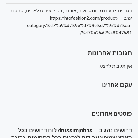
בגדי ים צנועים מידות גדולות, אופנה, בגדי ספורט לילדים, שמלות
ערב – https://htofashion2.com/product-
category/%d7%a9%d7%9e%d7%9c%d7%95%d7%aa-
%d7%a2%d7%a8%d7%91/
תגובות אחרונות
אין תגובות להציג.
עקבו אחרינו
פוסטים אחרונים
דרושים נהגים – drussimjobbs לוח דרושים בכל
הארץ שמציע עבודות לנהגים בכל התחומים, נהיגה