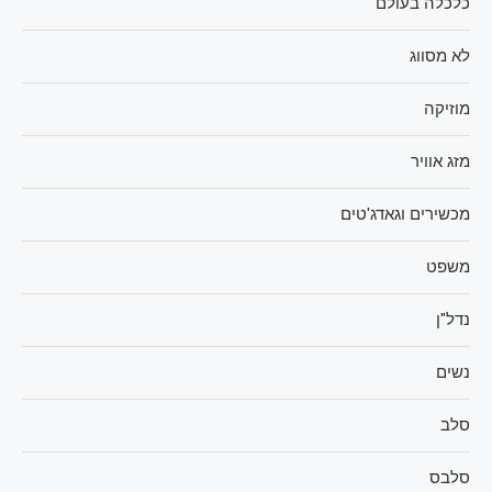
כלכלה בעולם
לא מסווג
מוזיקה
מזג אוויר
מכשירים וגאדג'טים
משפט
נדל"ן
נשים
סלב
סלבס