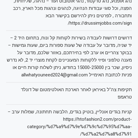
נהג אופנוע, נהג טרקטור, נהגי אוטובוס ועוד – נהיגה, שליחויות,
הפצה, וכל סוגי עבודות הנהיגה, לנהגים ונהגות מכל הארץ, רכב
ותחבורה , לפרטים ניתן להירשם בקישור הבא:
https://drussimjobbs.com/sign/
דרושים דרושות לעבודה בשירות לקוחות קל ונוח, בתחום היד 2 –
יד שניה, מדובר על עבודה של שעות ספורות ביום, שעות גמישות –
בבוקר צהריים או ערב לפי בחירתכם, באזור שלכם, מדובר על
מענה טלפוני ופיזי ללקוחות המעוניינים לקחת מוצרי יד 2, לא נדרש
ניסיון, שכר בין 15000-25000 בחודש, ניתן לשלוח קורות חיים או
פניות לכתובת האימייל allwhatyouneed2024@gmail.com
תקיפות צה"ל באיראן לאחר הארכת האולטימטום של דונלד
טראמפ
קניות בגדים אונליין, בוטיק בגדים, הלבשה תחתונה, שמלות ערב –
https://htofashion2.com/product-
category/%d7%a9%d7%9e%d7%9c%d7%95%d7%aa-
%d7%a2%d7%a8%d7%91/