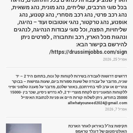
בכל סוגי הרכבים, שליחים, נהג מונית, נהג משאית,
נהג רכב פרטי, נהג רכב מסחרי, נהג קטנוע, נהג
אופנוע, נהג טרקטור, נהגי אוטובוס ועוד – נהיגה,
שליחויות, הפצה, וכל סוגי עבודות הנהיגה, לנהגים
ונהגות מכל הארץ, רכב ותחבורה , לפרטים ניתן
להירשם בקישור הבא:
https://drussimjobbs.com/sign/
אפריל 25, 2026
דרושים דרושות לעבודה בשירות לקוחות קל ונוח, בתחום היד 2 – יד
שניה, מדובר על עבודה של שעות ספורות ביום, שעות גמישות – בבוקר
צהריים או ערב לפי בחירתכם, באזור שלכם, מדובר על מענה טלפוני ופיזי
ללקוחות המעוניינים לקחת מוצרי יד 2, לא נדרש ניסיון, שכר בין 15000-
25000 בחודש, ניתן לשלוח קורות חיים או פניות לכתובת האימייל
allwhatyouneed2024@gmail.com
אפריל 7, 2026
תקיפות צה"ל באיראן לאחר הארכת
האולטימטום של דונלד טראמפ