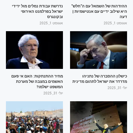
ההזדהות של השמאל עם ה"חלש"
נדרשת עבודת נמלים מול ידידי
היא שילוב ידיים עם אנטישמיות |
ישראל בפרלמנט האירופי
דעה
ובקונגרס
אוגוסט 1, 2025
אוגוסט 1, 2025
כישלון ההסברה של נתניהו
מחיר ההתנתקות: האם אי פעם
מדרדר את ישראל לתהום מדינית
האשמים במצבה של מערכת
המשפט ישלמו?
יולי 31, 2025
יולי 31, 2025