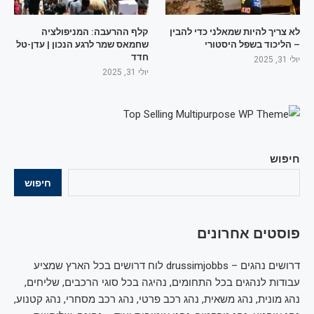
לא צריך להיות שמאלני כדי להבין
קלף ההרעבה: המניפולציה
– הליכוד בשפל היסטורי
שחמאס שמר לרגע הנכון | עדן-טל
חדד
יולי 31, 2025
יולי 31, 2025
חיפוש
חיפוש
פוסטים אחרונים
דרושים נהגים – drussimjobbs לוח דרושים בכל הארץ שמציע
עבודות לנהגים בכל התחומים, נהיגה בכל סוגי הרכבים, שליחים,
נהג מונית, נהג משאית, נהג רכב פרטי, נהג רכב מסחרי, נהג קטנוע,