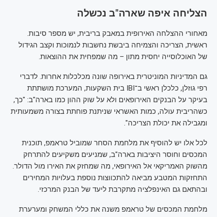
הצליחה איפה שארה"ב נכשלה
מאחורי ההצלחה האירופית במאבק בריבית, יש מספר סיבות.
ראשית, הצריכה והצמיחה ביבשת נחשבות לנמוכות וקצב הגידול
של האוכלוסייה יחסית מתון – מה שמפחית את ההוצאות.
גם המדיניות המוניטרית באירופה שונה מכלכלות אחרות. לדברי
רפי גוזלן, כלכלן ראשי ב־IBI בית השקעות, המערכת מושתתת
בעיקר על הבנקים האירופאים ולא על שוק ההון כמו בארה"ב: "כך,
כשהריבית עולה, כמות האשראי שניתנת פוחתת בצורה משמעותית
ומגבילה את יכולת הצריכה".
לכל אלו יש להוסיף את מלחמת הסחר שמוביל טראמפ, תוכנית
המכסים וחוסר היציבות בארה"ב, שמניעים משקיעים להתרחק
מהשוק האמריקאי אל האירופאי, מה שמחזק את האירו מול הדולר.
התחזקות המטבע מביאה להתכווצות נוספת בעלויות המחירים
ובהתאם גם האינפלציה מתקרבת ליעד של הבנק המרכזי.
מלחמת המכסים של טראמפ משנה את כללי המשחק ומערערת