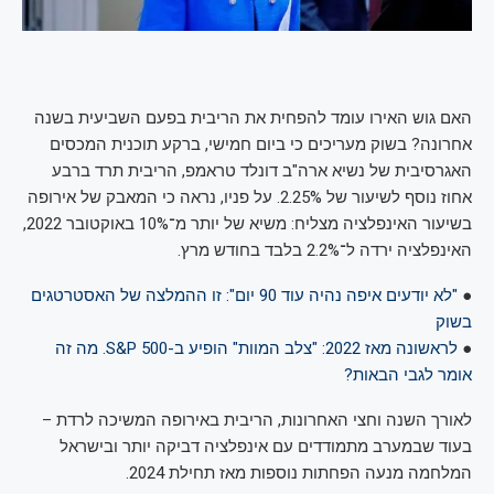
האם גוש האירו עומד להפחית את הריבית בפעם השביעית בשנה
אחרונה? בשוק מעריכים כי ביום חמישי, ברקע תוכנית המכסים
האגרסיבית של נשיא ארה"ב דונלד טראמפ, הריבית תרד ברבע
אחוז נוסף לשיעור של 2.25%. על פניו, נראה כי המאבק של אירופה
בשיעור האינפלציה מצליח: משיא של יותר מ־10% באוקטובר 2022,
האינפלציה ירדה ל־2.2% בלבד בחודש מרץ.
●
"לא יודעים איפה נהיה עוד 90 יום": זו ההמלצה של האסטרטגים
בשוק
●
לראשונה מאז 2022: "צלב המוות" הופיע ב-S&P 500. מה זה
אומר לגבי הבאות?
לאורך השנה וחצי האחרונות, הריבית באירופה המשיכה לרדת –
בעוד שבמערב מתמודדים עם אינפלציה דביקה יותר ובישראל
המלחמה מנעה הפחתות נוספות מאז תחילת 2024.