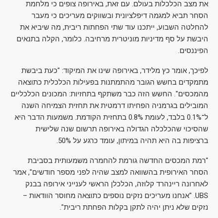
את מצב הכלכלות בעולם. עם זאת, באירופה צופים כי מלחמת
הסחר תביא למגמה דיפלציונית ובשווקים מעריכים כי מעבר
להחלטה השבוע, ייתכנו עוד שתי הפחתות ריבית, מה שיביא את
היבשת על סף מדיניות מוניטרית מרחיבה. כלומר, הקלה בתנאים
הפיננסים.
לפיכך, אומר כץ מלידר, באירופה שינו את המיקוד: "כעת ביבשת
מתמקדים בחשש הגובר מהתמתנות בפעילות הכלכלית כתוצאה
מהמכסים". החשש הזה כבר משתקף בתחזיות: המכונים הכלכליים
המובילים בגרמניה הפחיתו דרמטית את תחזית הצמיחה השנה
ל־0.1% בלבד, לעומת 0.8% בתחזית הקודמת. משמעות הדבר היא
שהסיכוי שהכלכלה הגדולה באירופה תרשום שנה שלישית
ברציפות בה היא תהיה במיתון, עומד כרגע על 50%.
"רמת המכסים החדשה גורמת להחמרה משמעותית בסביבת
הסחר האירופית בהשוואה למצב שהיה לפני מספר חודשים", אמר
לאחרונה ריינהרד קלוזה, הכלכלן הראשי לענייני אירופה בבנק
UBS. "אנחנו מעריכים נזקים נוספים כתוצאה מחוסר הוודאות –
נזקים שלא ניתן יהיה לתקן בקלות הפחתת ריבית".