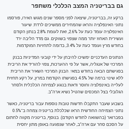
גם בבריטניה המצב הכלכלי משתפר
ברקע זה, בבריטניה, שיצאה לפני מספר שנים מגוש האירו, פורסמו
נתוני האינפלציה והראו שהמחירים ממשיכים לרדת: שיעור
האינפלציה עומד כעת על 2.6%, זאת לעומת 2.8% בנתון הקודם
ועשירית האחוז יותר ממה שצפוי בשווקים. גם מדד הליבה ירד
בחודש מרץ ועומד כעת על 3.4%, בדומה לתחזיות המוקדמות.
הנתונים העדכניים ימשיכו להיבחן על ידי קובעי המדיניות בבנק
המרכזי של אנגליה, אשר על פי ההערכות, צפוי להוריד את הריבית
בפגישתם הבאה בחודש במאי. הבנק המרכזי השאיר את הריבית
ללא שינוי ברמה של 4.5% בפגישתו הקודמת במרץ, על רקע תחזית
לעלייה באינפלציה וחוסר ודאות בנוגע לצמיחה הכלכלית ולסחר
הגלובלי בצל המכסים שהטיל נשיא ארה"ב.
בשבוע שעבר התקבלו חדשות טובות נוספות עבור בריטניה, כאשר
נתוני הצמיחה החודשית הראו שכלכלת בריטניה צמחה ב־0.5%
בפברואר (בהשוואה לחודש הקודם). בנוסף, בריטניה מקווה לחתום
על הסכם סחר עם ארה"ב, לאחר שנפגעה באופן מתון יחסית