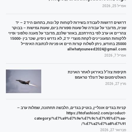
אפריל 25, 2026
דרושים דרושות לעבודה בשירות לקוחות קל ונוח, בתחום היד 2 – יד
שניה, מדובר על עבודה של שעות ספורות ביום, שעות גמישות – בבוקר
צהריים או ערב לפי בחירתכם, באזור שלכם, מדובר על מענה טלפוני ופיזי
ללקוחות המעוניינים לקחת מוצרי יד 2, לא נדרש ניסיון, שכר בין 15000-
25000 בחודש, ניתן לשלוח קורות חיים או פניות לכתובת האימייל
allwhatyouneed2024@gmail.com
אפריל 7, 2026
תקיפות צה"ל באיראן לאחר הארכת
האולטימטום של דונלד טראמפ
מרץ 27, 2026
קניות בגדים אונליין, בוטיק בגדים, הלבשה תחתונה, שמלות ערב –
https://htofashion2.com/product-
category/%d7%a9%d7%9e%d7%9c%d7%95%d7%aa-
%d7%a2%d7%a8%d7%91/
פברואר 27, 2026