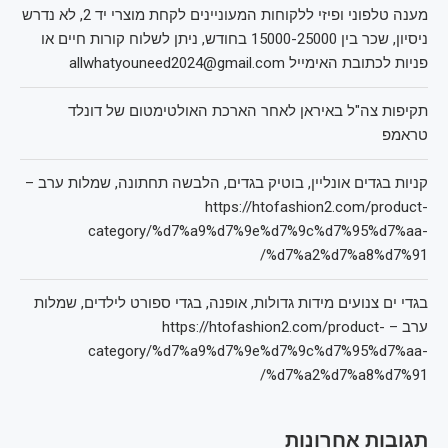
מענה טלפוני ופיזי ללקוחות המעוניינים לקחת מוצרי יד 2, לא נדרש
ניסיון, שכר בין 15000-25000 בחודש, ניתן לשלוח קורות חיים או
פניות לכתובת האימייל allwhatyouneed2024@gmail.com
תקיפות צה"ל באיראן לאחר הארכת האולטימטום של דונלד
טראמפ
קניות בגדים אונליין, בוטיק בגדים, הלבשה תחתונה, שמלות ערב –
https://htofashion2.com/product-
category/%d7%a9%d7%9e%d7%9c%d7%95%d7%aa-
%d7%a2%d7%a8%d7%91/
בגדי ים צנועים מידות גדולות, אופנה, בגדי ספורט לילדים, שמלות
ערב – https://htofashion2.com/product-
category/%d7%a9%d7%9e%d7%9c%d7%95%d7%aa-
%d7%a2%d7%a8%d7%91/
תגובות אחרונות