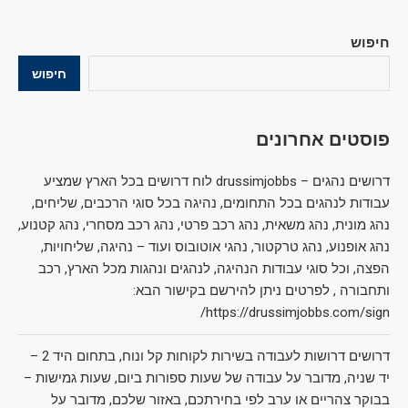
חיפוש
חיפוש
פוסטים אחרונים
דרושים נהגים – drussimjobbs לוח דרושים בכל הארץ שמציע
עבודות לנהגים בכל התחומים, נהיגה בכל סוגי הרכבים, שליחים,
נהג מונית, נהג משאית, נהג רכב פרטי, נהג רכב מסחרי, נהג קטנוע,
נהג אופנוע, נהג טרקטור, נהגי אוטובוס ועוד – נהיגה, שליחויות,
הפצה, וכל סוגי עבודות הנהיגה, לנהגים ונהגות מכל הארץ, רכב
ותחבורה , לפרטים ניתן להירשם בקישור הבא:
https://drussimjobbs.com/sign/
דרושים דרושות לעבודה בשירות לקוחות קל ונוח, בתחום היד 2 –
יד שניה, מדובר על עבודה של שעות ספורות ביום, שעות גמישות –
בבוקר צהריים או ערב לפי בחירתכם, באזור שלכם, מדובר על