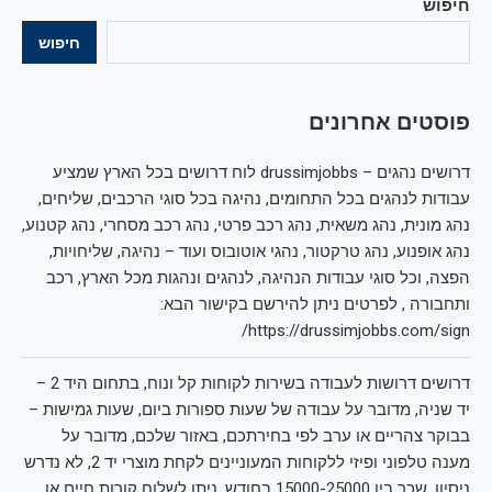
חיפוש
חיפוש
פוסטים אחרונים
דרושים נהגים – drussimjobbs לוח דרושים בכל הארץ שמציע
עבודות לנהגים בכל התחומים, נהיגה בכל סוגי הרכבים, שליחים,
נהג מונית, נהג משאית, נהג רכב פרטי, נהג רכב מסחרי, נהג קטנוע,
נהג אופנוע, נהג טרקטור, נהגי אוטובוס ועוד – נהיגה, שליחויות,
הפצה, וכל סוגי עבודות הנהיגה, לנהגים ונהגות מכל הארץ, רכב
ותחבורה , לפרטים ניתן להירשם בקישור הבא:
https://drussimjobbs.com/sign/
דרושים דרושות לעבודה בשירות לקוחות קל ונוח, בתחום היד 2 –
יד שניה, מדובר על עבודה של שעות ספורות ביום, שעות גמישות –
בבוקר צהריים או ערב לפי בחירתכם, באזור שלכם, מדובר על
מענה טלפוני ופיזי ללקוחות המעוניינים לקחת מוצרי יד 2, לא נדרש
ניסיון, שכר בין 15000-25000 בחודש, ניתן לשלוח קורות חיים או