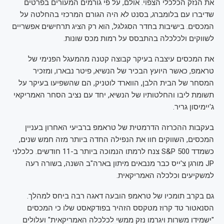
את הנזק הכלכלי הצפוי. אולם, על פי גורמים המעורים בפרטים
שדיברו עם בלומברג, בסנט לא היה הגורם המרכזי בהחלטה על
המכסים. בישיבות בחדר הסגלגל, הוא רק הציג תרחישים אפשריים
לשווקים ולכלכלה בהתבסס על רמות מכס שונות.
את המכסים עיצבה בעיקר קבוצה קטנה מהמעגל הפנימי של
טראמפ, כאשר היועץ הבכיר של הנשיא, פיטר נבארו, ומזכיר
המסחר של הבית הלבן, הווארד לוטניק, הם שהשפיעו בעיקר על
תשומת ליבו והחלטותיו של הנשיא, יחד עם נציב הסחר האמריקאי
ג'יימיסון גריר.
בעקבות ההכרזה הדרמטית של טראמפ ברביעי האחרון בעניין
המכסים, השווקים חוו את הנפילה החדה ביותר מזה חמש שנים,
כשמדד S&P 500 צנח לרמתו הנמוכה ביותר ב-11 חודשים. כלכלני
JP מורגן צ'ייס כבר מנבאים מיתון בארה"ב השנה, בשורה רעה
למשקיעים וכלכלה האמריקאית.
גם בקרב תומכיו של טראמפ הובעה דאגה רבה ביחס למהלך.
הסנאטור טד קרוז מטקסס הזהיר בפודקאסט שלו כי המכסים
"ישמידו משרות ויגרמו נזק ממשי לכלכלה האמריקאית" ועלולים