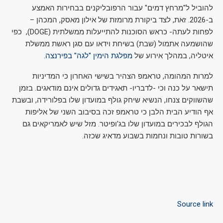
להוביל ל"מרחץ דמים" עבור הרפובליקנים בבחירות האמצע
ב-2026. זאת, לצד ביקורת מרומזת של אילון מאסק, המכהן –
לפחות לעתה- כראש הסוכנות להתייעלות ממשלתית (DOGE), כפי
שהושמעה אתמול (שבת) בשיחת וידאו עם סגן ראשת ממשלת
איטליה, במהלך אירוע של
מפלגת הימין "לגה" בפירנצה
.
למרות המהומה, טראמפ הצהיר בשישי האחרון כי המדיניות
תישאר על כנה וכי -לדבריו- תאגידים גדולים אינם מודאגים. בזמן
שהשווקים צנחו, הנשיא שיחק גולף במועדון שלו בפלורידה, ובשבת
אף הודיע הבית הלבן כי טראמפ זכה בסיבוב השני של אליפות
הגולף לבכירים במועדון שלו בג'ופיטר. מזל שיש לאמריקאים גם
בשורות טובות ונחמות בשבוע מדאיג שכזה.
Source link