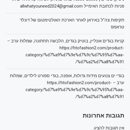
פניות לכתובת האימייל allwhatyouneed2024@gmail.com
תקיפות צה"ל באיראן לאחר הארכת האולטימטום של דונלד
טראמפ
קניות בגדים אונליין, בוטיק בגדים, הלבשה תחתונה, שמלות ערב –
https://htofashion2.com/product-
category/%d7%a9%d7%9e%d7%9c%d7%95%d7%aa-
%d7%a2%d7%a8%d7%91/
בגדי ים צנועים מידות גדולות, אופנה, בגדי ספורט לילדים, שמלות
ערב – https://htofashion2.com/product-
category/%d7%a9%d7%9e%d7%9c%d7%95%d7%aa-
%d7%a2%d7%a8%d7%91/
תגובות אחרונות
אין תגובות להציג.