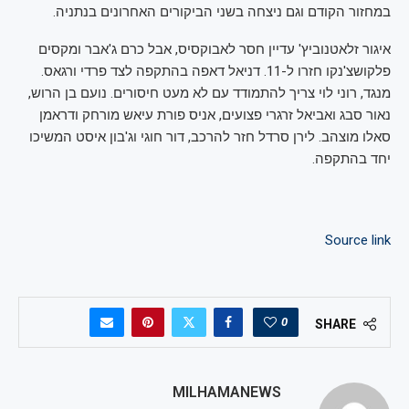
במחזור הקודם וגם ניצחה בשני הביקורים האחרונים בנתניה.
איגור זלאטנוביץ' עדיין חסר לאבוקסיס, אבל כרם ג'אבר ומקסים
פלקושצ'נקו חזרו ל-11. דניאל דאפה בהתקפה לצד פרדי ורגאס.
מנגד, רוני לוי צריך להתמודד עם לא מעט חיסורים. נועם בן הרוש,
נאור סבג ואביאל זרגרי פצועים, אניס פורת עיאש מורחק ודראמן
סאלו מוצהב. לירן סרדל חזר להרכב, דור חוגי וג'בון איסט המשיכו
יחד בהתקפה.
Source link
0
SHARE
MILHAMANEWS