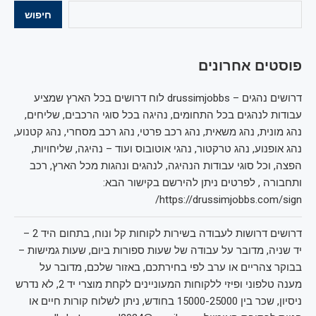
חיפוש
פוסטים אחרונים
דרושים נהגים – drussimjobbs לוח דרושים בכל הארץ שמציע
עבודות לנהגים בכל התחומים, נהיגה בכל סוגי הרכבים, שליחים,
נהג מונית, נהג משאית, נהג רכב פרטי, נהג רכב מסחרי, נהג קטנוע,
נהג אופנוע, נהג טרקטור, נהגי אוטובוס ועוד – נהיגה, שליחויות,
הפצה, וכל סוגי עבודות הנהיגה, לנהגים ונהגות מכל הארץ, רכב
ותחבורה , לפרטים ניתן להירשם בקישור הבא:
https://drussimjobbs.com/sign/
דרושים דרושות לעבודה בשירות לקוחות קל ונוח, בתחום היד 2 –
יד שניה, מדובר על עבודה של שעות ספורות ביום, שעות גמישות –
בבוקר צהריים או ערב לפי בחירתכם, באזור שלכם, מדובר על
מענה טלפוני ופיזי ללקוחות המעוניינים לקחת מוצרי יד 2, לא נדרש
ניסיון, שכר בין 15000-25000 בחודש, ניתן לשלוח קורות חיים או