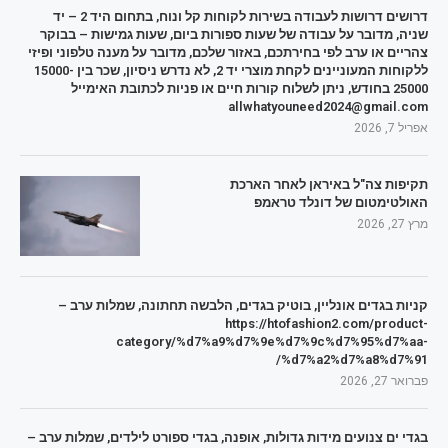
דרושים דרושות לעבודה בשירות לקוחות קל ונוח, בתחום היד 2 – יד
שניה, מדובר על עבודה של שעות ספורות ביום, שעות גמישות – בבוקר
צהריים או ערב לפי בחירתכם, באזור שלכם, מדובר על מענה טלפוני ופיזי
ללקוחות המעוניינים לקחת מוצרי יד 2, לא נדרש ניסיון, שכר בין 15000-
25000 בחודש, ניתן לשלוח קורות חיים או פניות לכתובת האימייל
allwhatyouneed2024@gmail.com
אפריל 7, 2026
תקיפות צה"ל באיראן לאחר הארכת
האולטימטום של דונלד טראמפ
מרץ 27, 2026
קניות בגדים אונליין, בוטיק בגדים, הלבשה תחתונה, שמלות ערב –
https://htofashion2.com/product-
category/%d7%a9%d7%9e%d7%9c%d7%95%d7%aa-
%d7%a2%d7%a8%d7%91/
פברואר 27, 2026
בגדי ים צנועים מידות גדולות, אופנה, בגדי ספורט לילדים, שמלות ערב –