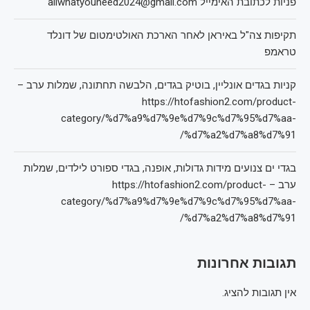
פניות לכתובת האימייל allwhatyouneed2024@gmail.com
תקיפות צה"ל באיראן לאחר הארכת האולטימטום של דונלד
טראמפ
קניות בגדים אונליין, בוטיק בגדים, הלבשה תחתונה, שמלות ערב –
https://htofashion2.com/product-
category/%d7%a9%d7%9e%d7%9c%d7%95%d7%aa-
%d7%a2%d7%a8%d7%91/
בגדי ים צנועים מידות גדולות, אופנה, בגדי ספורט לילדים, שמלות
ערב – https://htofashion2.com/product-
category/%d7%a9%d7%9e%d7%9c%d7%95%d7%aa-
%d7%a2%d7%a8%d7%91/
תגובות אחרונות
אין תגובות להציג.