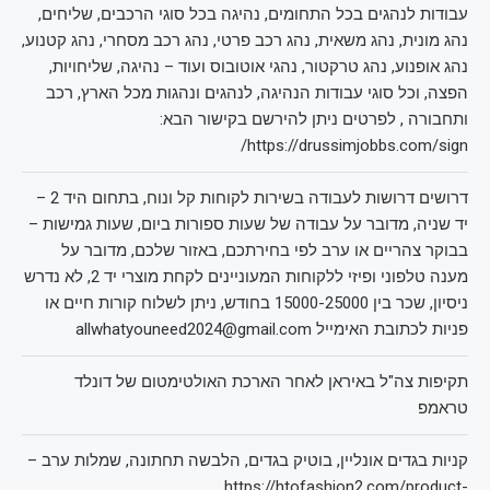
עבודות לנהגים בכל התחומים, נהיגה בכל סוגי הרכבים, שליחים,
נהג מונית, נהג משאית, נהג רכב פרטי, נהג רכב מסחרי, נהג קטנוע,
נהג אופנוע, נהג טרקטור, נהגי אוטובוס ועוד – נהיגה, שליחויות,
הפצה, וכל סוגי עבודות הנהיגה, לנהגים ונהגות מכל הארץ, רכב
ותחבורה , לפרטים ניתן להירשם בקישור הבא:
https://drussimjobbs.com/sign/
דרושים דרושות לעבודה בשירות לקוחות קל ונוח, בתחום היד 2 –
יד שניה, מדובר על עבודה של שעות ספורות ביום, שעות גמישות –
בבוקר צהריים או ערב לפי בחירתכם, באזור שלכם, מדובר על
מענה טלפוני ופיזי ללקוחות המעוניינים לקחת מוצרי יד 2, לא נדרש
ניסיון, שכר בין 15000-25000 בחודש, ניתן לשלוח קורות חיים או
פניות לכתובת האימייל allwhatyouneed2024@gmail.com
תקיפות צה"ל באיראן לאחר הארכת האולטימטום של דונלד
טראמפ
קניות בגדים אונליין, בוטיק בגדים, הלבשה תחתונה, שמלות ערב –
https://htofashion2.com/product-