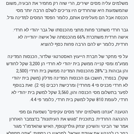
משלמים עליה מסים ישירים, הרי שזה רק מחמיר את הבעיה, משום
שהמשמעות היא שהחרדים היו צריכים לשלם הרבה יותר מסי
הכנסה אבל הם מעלימים אותם, כלומר הפסד המסים למדינה גדל.
גבר חרדי משתכר פחות מחצי מהכנסתו של גבר יהודי לא חרדי.
אישה חרדית משתכרת 66% מהכנסתה של אישה יהודייה לא
חרדית, כלומר יש להם הרבה פחות כסף להוציא
על פי מחקר של חברת הייעוץ האסטרטגי שלדור, הכנסות המדינה
ממע"מ ומסי קנייה ממשק בית יהודי לא חרדי הן 3,200 שקל לחודש
והן גבוהות ב־28% מהכנסות המדינה ממשק בית חרדי (2,500
שקל). בנפרד, חושבו גם הכנסות המדינה מדלק (משק בית יהודי
לא חרדי מכניס פי 4 מחרדי) ומרכישת רכבים (פי 2). זאת בנוסף
לפער בתשלום מסי הכנסה והון, 3,560 שקל למשק בית יהודי לא
חרדי, לעומת 810 שקל למשק בית חרדי, כלומר פי 4.4.
הטענה "אנחנו משלמים יותר מסים עקיפים" נשמעת גם מפי
ההנהגה החרדית. בתוכנית "פגוש את העיתונות" בדצמבר האחרון
אמר שר הבינוי והשיכון יצחק גולדקנופף, האיש שהאדמו"ר מגור
בחר בו להנהיג את אגודת ישראל, למראיין בן כספית: "אתה תתפלא