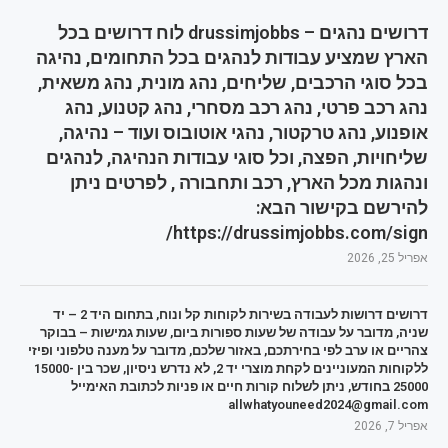
דרושים נהגים – drussimjobbs לוח דרושים בכל
הארץ שמציע עבודות לנהגים בכל התחומים, נהיגה
בכל סוגי הרכבים, שליחים, נהג מונית, נהג משאית,
נהג רכב פרטי, נהג רכב מסחרי, נהג קטנוע, נהג
אופנוע, נהג טרקטור, נהגי אוטובוס ועוד – נהיגה,
שליחויות, הפצה, וכל סוגי עבודות הנהיגה, לנהגים
ונהגות מכל הארץ, רכב ותחבורה , לפרטים ניתן
להירשם בקישור הבא:
https://drussimjobbs.com/sign/
אפריל 25, 2026
דרושים דרושות לעבודה בשירות לקוחות קל ונוח, בתחום היד 2 – יד
שניה, מדובר על עבודה של שעות ספורות ביום, שעות גמישות – בבוקר
צהריים או ערב לפי בחירתכם, באזור שלכם, מדובר על מענה טלפוני ופיזי
ללקוחות המעוניינים לקחת מוצרי יד 2, לא נדרש ניסיון, שכר בין 15000-
25000 בחודש, ניתן לשלוח קורות חיים או פניות לכתובת האימייל
allwhatyouneed2024@gmail.com
אפריל 7, 2026