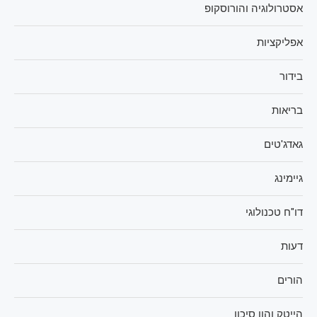
אסטרולוגיה והורוסקופ
אפליקציות
בידור
בריאות
גאדג'טים
גיימינג
דו"ח טכנולוגי
דעות
הורים
הייטק והון סיכון