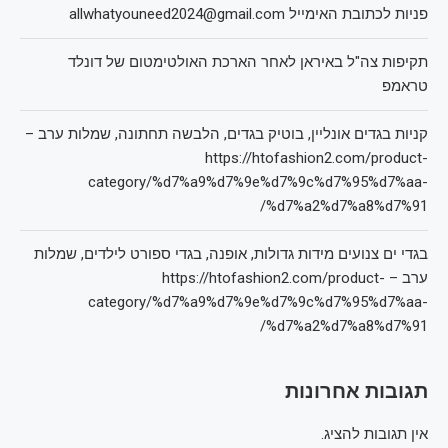
פניות לכתובת האימייל allwhatyouneed2024@gmail.com
תקיפות צה"ל באיראן לאחר הארכת האולטימטום של דונלד
טראמפ
קניות בגדים אונליין, בוטיק בגדים, הלבשה תחתונה, שמלות ערב –
https://htofashion2.com/product-
category/%d7%a9%d7%9e%d7%9c%d7%95%d7%aa-
%d7%a2%d7%a8%d7%91/
בגדי ים צנועים מידות גדולות, אופנה, בגדי ספורט לילדים, שמלות
ערב – https://htofashion2.com/product-
category/%d7%a9%d7%9e%d7%9c%d7%95%d7%aa-
%d7%a2%d7%a8%d7%91/
תגובות אחרונות
אין תגובות להציג.