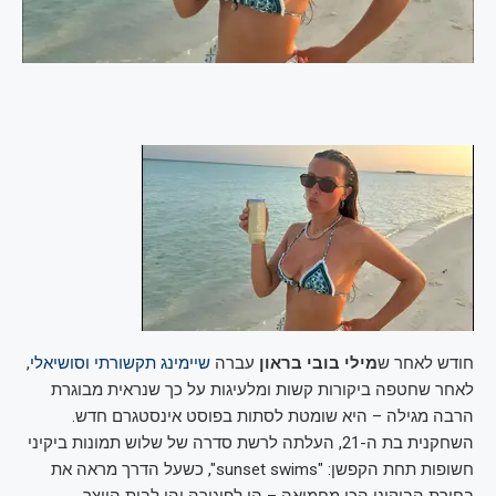
חודש לאחר ש
מילי בובי בראון
עברה
שיימינג תקשורתי וסושיאלי
,
לאחר שחטפה ביקורות קשות ומלעיגות על כך שנראית מבוגרת
הרבה מגילה – היא שומטת לסתות בפוסט אינסטגרם חדש.
השחקנית בת ה-21, העלתה לרשת סדרה של שלוש תמונות ביקיני
חשופות תחת הקפשן: "sunset swims", כשעל הדרך מראה את
בחירת הביקיני הכי מחמיאה – הן לפיגורה והן לבית היוצר