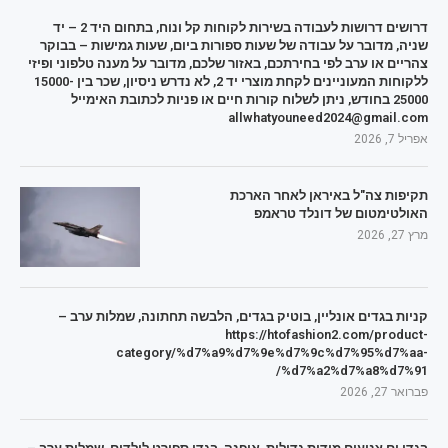
דרושים דרושות לעבודה בשירות לקוחות קל ונוח, בתחום היד 2 – יד
שניה, מדובר על עבודה של שעות ספורות ביום, שעות גמישות – בבוקר
צהריים או ערב לפי בחירתכם, באזור שלכם, מדובר על מענה טלפוני ופיזי
ללקוחות המעוניינים לקחת מוצרי יד 2, לא נדרש ניסיון, שכר בין 15000-
25000 בחודש, ניתן לשלוח קורות חיים או פניות לכתובת האימייל
allwhatyouneed2024@gmail.com
אפריל 7, 2026
תקיפות צה"ל באיראן לאחר הארכת
האולטימטום של דונלד טראמפ
מרץ 27, 2026
קניות בגדים אונליין, בוטיק בגדים, הלבשה תחתונה, שמלות ערב –
https://htofashion2.com/product-
category/%d7%a9%d7%9e%d7%9c%d7%95%d7%aa-
%d7%a2%d7%a8%d7%91/
פברואר 27, 2026