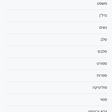
משפט
נדל"ן
נשים
סלב
סלבס
ספורט
ספרות
פוליטיקה
פנאי
צבא וביטחון