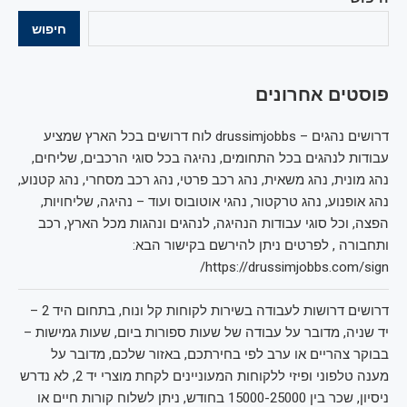
חיפוש
פוסטים אחרונים
דרושים נהגים – drussimjobbs לוח דרושים בכל הארץ שמציע
עבודות לנהגים בכל התחומים, נהיגה בכל סוגי הרכבים, שליחים,
נהג מונית, נהג משאית, נהג רכב פרטי, נהג רכב מסחרי, נהג קטנוע,
נהג אופנוע, נהג טרקטור, נהגי אוטובוס ועוד – נהיגה, שליחויות,
הפצה, וכל סוגי עבודות הנהיגה, לנהגים ונהגות מכל הארץ, רכב
ותחבורה , לפרטים ניתן להירשם בקישור הבא:
https://drussimjobbs.com/sign/
דרושים דרושות לעבודה בשירות לקוחות קל ונוח, בתחום היד 2 –
יד שניה, מדובר על עבודה של שעות ספורות ביום, שעות גמישות –
בבוקר צהריים או ערב לפי בחירתכם, באזור שלכם, מדובר על
מענה טלפוני ופיזי ללקוחות המעוניינים לקחת מוצרי יד 2, לא נדרש
ניסיון, שכר בין 15000-25000 בחודש, ניתן לשלוח קורות חיים או