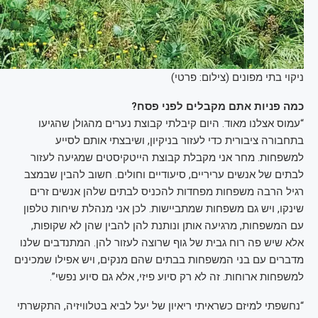
ניקוי בתי מפונים (צילום: פרטי)
כמה פניות אתם מקבלים לפני פסח?
“עמוס אצלנו מאוד. היום קיבלתי קבוצת נערים מהגולן שהגיעו
בתחבורה ציבורית כדי לעזור בניקיון, ושיבצתי אותם לסייע
למשפחות. מחר אני מקבלת קבוצת הייטקיסטים שמגיעה לעזור
לבתים של אנשים עריריים, סיעודיים וחולים. חשוב להבין שבמצב
רגיל הרבה משפחות מפחדות להכניס לבתים שלהן אנשים זרים
שינקו, ויש גם משפחות שמתביישות. לכן אני מנהלת שיחות טלפון
עם המשפחות, מרגיעה אותן ונותנת להן להבין שהן לא שקופות,
אלא שיש פה רוח גבית של גוף שרוצה לעזור להן. המתנדבים שלנו
מדברים עם בני המשפחות בבתים שהם מנקים, ויש אפילו שמכינים
למשפחות ארוחות. זה לא רק סיוע פיזי, אלא גם סיוע נפשי”.
“נחשפתי למיזם כשראיתי ריאיון של יעל לביא בטלוויזיה, התקשרתי