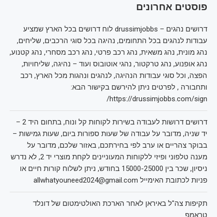
פוסטים אחרונים
דרושים נהגים – drussimjobbs לוח דרושים בכל הארץ שמציע
עבודות לנהגים בכל התחומים, נהיגה בכל סוגי הרכבים, שליחים,
נהג מונית, נהג משאית, נהג רכב פרטי, נהג רכב מסחרי, נהג קטנוע,
נהג אופנוע, נהג טרקטור, נהגי אוטובוס ועוד – נהיגה, שליחויות,
הפצה, וכל סוגי עבודות הנהיגה, לנהגים ונהגות מכל הארץ, רכב
ותחבורה , לפרטים ניתן להירשם בקישור הבא:
https://drussimjobbs.com/sign/
דרושים דרושות לעבודה בשירות לקוחות קל ונוח, בתחום היד 2 –
יד שניה, מדובר על עבודה של שעות ספורות ביום, שעות גמישות –
בבוקר צהריים או ערב לפי בחירתכם, באזור שלכם, מדובר על
מענה טלפוני ופיזי ללקוחות המעוניינים לקחת מוצרי יד 2, לא נדרש
ניסיון, שכר בין 15000-25000 בחודש, ניתן לשלוח קורות חיים או
פניות לכתובת האימייל allwhatyouneed2024@gmail.com
תקיפות צה"ל באיראן לאחר הארכת האולטימטום של דונלד
טראמפ