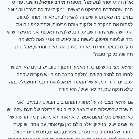
אליה והתגייסתי למשימה”, מספרת
מירב עוזיאל
, תושבת פרדס
חנה, שמתנדבת בפרויקט מראשיתו. “ניקיתי עד כה בערך 200־250
בתים. מה שאנחנו עושים זה להגיע לבית, לאוורר אותו, לנקות,
לפתוח את המקררים ולנקות אותם מרימות, ולתת למפונים את
התחושה שמישהו חושב עליהם, שלמישהו אכפת. אני מרגישה שיש
בזה שליחות וסיפוק, לעשות טוב לאנשים. אני יוצאת למשימה
מוקדם בבוקר וחוזרת מאוחר בערב. זה מעייף ומתיש, אבל נותן
תחושה כל כך טובה”.
עוזיאל מציינת שעם כל המאמץ והרצון הטוב, יש בתים שאי אפשר
להחזירם למצב הקודם. “חלקם במצב חמור. יש מקרים שבהם
עכברים חדרו למנוע של המקרר או אכלו את הכבל החשמלי. כמה
שלא תנקה שם, זה לא יועיל”, היא מודה.
גם עוזיאל מצביעה על אחוות המתנדבים הבולטת במיזם: “אני
חושבת שבפעילות הזאת באה לידי ביטוי הגדולה של העם שלנו. יש
כאן אנשים מכל מקום אפשרי, ואף אחד לא מתעניין מה הדעות של
מי שמסייע לו בניקיון, אלא כולם כאן גוף אחד, עם אחד. יש קשת
רחבה של מתנדבים – נערים, צעירים, בוגרים, פנסיונרים – כולם