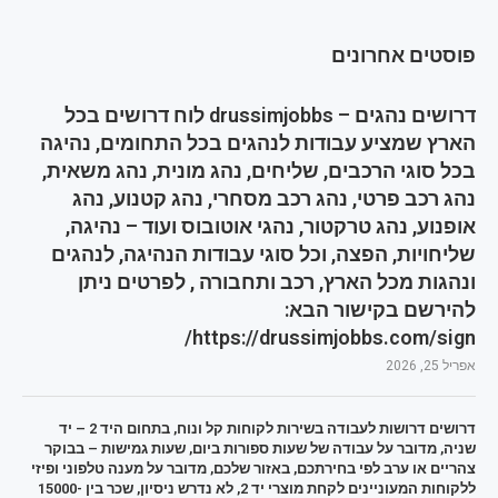
פוסטים אחרונים
דרושים נהגים – drussimjobbs לוח דרושים בכל
הארץ שמציע עבודות לנהגים בכל התחומים, נהיגה
בכל סוגי הרכבים, שליחים, נהג מונית, נהג משאית,
נהג רכב פרטי, נהג רכב מסחרי, נהג קטנוע, נהג
אופנוע, נהג טרקטור, נהגי אוטובוס ועוד – נהיגה,
שליחויות, הפצה, וכל סוגי עבודות הנהיגה, לנהגים
ונהגות מכל הארץ, רכב ותחבורה , לפרטים ניתן
להירשם בקישור הבא:
https://drussimjobbs.com/sign/
אפריל 25, 2026
דרושים דרושות לעבודה בשירות לקוחות קל ונוח, בתחום היד 2 – יד
שניה, מדובר על עבודה של שעות ספורות ביום, שעות גמישות – בבוקר
צהריים או ערב לפי בחירתכם, באזור שלכם, מדובר על מענה טלפוני ופיזי
ללקוחות המעוניינים לקחת מוצרי יד 2, לא נדרש ניסיון, שכר בין 15000-