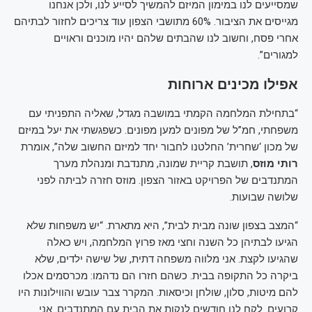
שמסייעים לנו במימון המיזם להמשיך לסייע לנו, ולכן אנחנו
מגייסים את הציבור. 60% מתושבי הצפון עוד צריכים לחזור לבתיהם
אחרי פסח, וחשוב לנו שהבתים שלהם יהיו מוכנים וראויים
למגורים”.
אפילו מכינים ארוחות
“בתחילת המלחמה הקמתי במושבה מגדל, שאליה התפניתי עם
משפחתי, חמ”ל של מפונים למען מפונים. כשפגשתי את יעל במיזם
של מכון ‘שחרית’ החלטנו לחבור יחד למיזם החשוב שלה”, אומרת
רותי מוזס
, תושבת קריית שמונה, מתנדבת ומנהלת מערך
המתנדבים של הפרויקט באזור הצפון. מוזס חזרה לביתה לפני
שלושה שבועות.
“המצב בצפון שונה מבית לבית”, היא מתארת. “יש משפחות שלא
הגיעו לבתיהן כל השנה וחצי מאז פרוץ המלחמה, ויש כאלה
שהגיעו לקצת. אני מלווה משפחה דתית, של שישה ילדים, שלא
ביקרה כל התקופה בבית. כשהם חזרו הם נדהמו: מכרסמים אכלו
להם מיטות, סלון, שולחן וכיסאות. המקרר צבר עובש והווילונות היו
קרועים. לקח לנו חודשים לנקות את הבית עם המתנדבים. אני