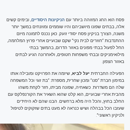
פסח הוא החג המזוהה ביותר עם
הניקיונות היסודיים
, ובימים קשים
אלה, בבתים שפונו מיושביהם והיו שוממים ומוזנחים במשך יותר
משנה, הצורך בניקיון פסח יסודי זועק. כאן נכנס לתמונה מיזם
ההתנדבות “חוזרים לבית נקי” שקם שבועיים אחרי פרוץ המלחמה,
החל לפעול בבתי מפונים באזור הדרום, בהמשך בבתי
מילואימניקים ובבתי משפחות חטופים, ולאחרונה הגיע לבתים
באזור הצפון.
הפעילה החברתית
יעל לביא
, שיזמה את הפרויקט ומובילה אותו
במימון חברת “סנו” ומכון שחרית, מספרת: “בת זוגי וכל המשפחה
שלה הם משדרות. כשאחיה, שפונה מביתו, חזר לקחת משהו
מהבית אחרי שבועיים, הוא קלט שהוא השאיר את הקורנפלקס עם
החלב בחוץ, והכל היה מלא ברחשים. הבנו שהם לא היחידים
שעזבו הכל בבהלה ושיש כנראה לא מעט בתים שזקוקים לטיפול
ולניקיון ראשוני”.