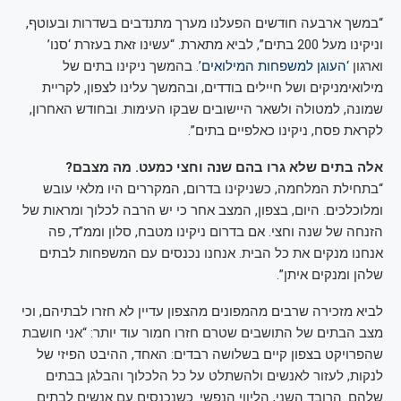
“במשך ארבעה חודשים הפעלנו מערך מתנדבים בשדרות ובעוטף,
וניקינו מעל 200 בתים”, לביא מתארת. “עשינו זאת בעזרת ‘סנו’
וארגון ‘
העוגן למשפחות המילואים
’. בהמשך ניקינו בתים של
מילואימניקים ושל חיילים בודדים, ובהמשך עלינו לצפון, לקריית
שמונה, למטולה ולשאר היישובים שבקו העימות. ובחודש האחרון,
לקראת פסח, ניקינו כאלפיים בתים”.
אלה בתים שלא גרו בהם שנה וחצי כמעט. מה מצבם?
“בתחילת המלחמה, כשניקינו בדרום, המקררים היו מלאי עובש
ומלוכלכים. היום, בצפון, המצב אחר כי יש הרבה לכלוך ומראות של
הזנחה של שנה וחצי. אם בדרום ניקינו מטבח, סלון וממ”ד, פה
אנחנו מנקים את כל הבית. אנחנו נכנסים עם המשפחות לבתים
שלהן ומנקים איתן”.
לביא מזכירה שרבים מהמפונים מהצפון עדיין לא חזרו לבתיהם, וכי
מצב הבתים של התושבים שטרם חזרו חמור עוד יותר: “אני חושבת
שהפרויקט בצפון קיים בשלושה רבדים: האחד, ההיבט הפיזי של
לנקות, לעזור לאנשים ולהשתלט על כל הלכלוך והבלגן בבתים
שלהם. הרובד השני, הליווי הנפשי. כשנכנסים עם אנשים לבתים