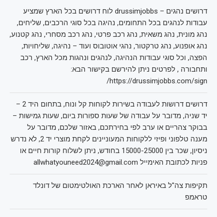
דרושים נהגים – drussimjobbs לוח דרושים בכל הארץ שמציע
עבודות לנהגים בכל התחומים, נהיגה בכל סוגי הרכבים, שליחים,
נהג מונית, נהג משאית, נהג רכב פרטי, נהג רכב מסחרי, נהג קטנוע,
נהג אופנוע, נהג טרקטור, נהגי אוטובוס ועוד – נהיגה, שליחויות,
הפצה, וכל סוגי עבודות הנהיגה, לנהגים ונהגות מכל הארץ, רכב
ותחבורה , לפרטים ניתן להירשם בקישור הבא:
https://drussimjobbs.com/sign/
דרושים דרושות לעבודה בשירות לקוחות קל ונוח, בתחום היד 2 –
יד שניה, מדובר על עבודה של שעות ספורות ביום, שעות גמישות –
בבוקר צהריים או ערב לפי בחירתכם, באזור שלכם, מדובר על
מענה טלפוני ופיזי ללקוחות המעוניינים לקחת מוצרי יד 2, לא נדרש
ניסיון, שכר בין 15000-25000 בחודש, ניתן לשלוח קורות חיים או
פניות לכתובת האימייל allwhatyouneed2024@gmail.com
תקיפות צה"ל באיראן לאחר הארכת האולטימטום של דונלד
טראמפ