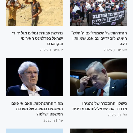
ההזדהות של השמאל עם ה"חלש"
נדרשת עבודת נמלים מול ידידי
היא שילוב ידיים עם אנטישמיות |
ישראל בפרלמנט האירופי
דעה
ובקונגרס
אוגוסט 1, 2025
אוגוסט 1, 2025
כישלון ההסברה של נתניהו
מחיר ההתנתקות: האם אי פעם
מדרדר את ישראל לתהום מדינית
האשמים במצבה של מערכת
המשפט ישלמו?
יולי 31, 2025
יולי 31, 2025