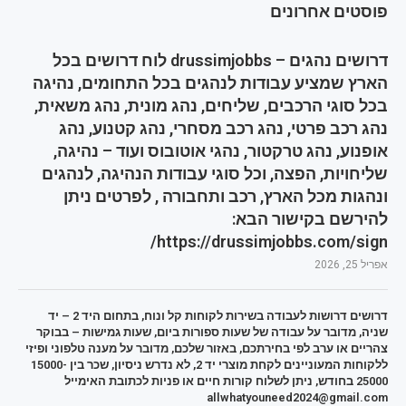
פוסטים אחרונים
דרושים נהגים – drussimjobbs לוח דרושים בכל
הארץ שמציע עבודות לנהגים בכל התחומים, נהיגה
בכל סוגי הרכבים, שליחים, נהג מונית, נהג משאית,
נהג רכב פרטי, נהג רכב מסחרי, נהג קטנוע, נהג
אופנוע, נהג טרקטור, נהגי אוטובוס ועוד – נהיגה,
שליחויות, הפצה, וכל סוגי עבודות הנהיגה, לנהגים
ונהגות מכל הארץ, רכב ותחבורה , לפרטים ניתן
להירשם בקישור הבא:
https://drussimjobbs.com/sign/
אפריל 25, 2026
דרושים דרושות לעבודה בשירות לקוחות קל ונוח, בתחום היד 2 – יד
שניה, מדובר על עבודה של שעות ספורות ביום, שעות גמישות – בבוקר
צהריים או ערב לפי בחירתכם, באזור שלכם, מדובר על מענה טלפוני ופיזי
ללקוחות המעוניינים לקחת מוצרי יד 2, לא נדרש ניסיון, שכר בין 15000-
25000 בחודש, ניתן לשלוח קורות חיים או פניות לכתובת האימייל
allwhatyouneed2024@gmail.com