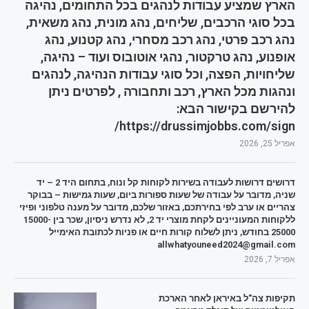
הארץ שמציע עבודות לנהגים בכל התחומים, נהיגה
בכל סוגי הרכבים, שליחים, נהג מונית, נהג משאית,
נהג רכב פרטי, נהג רכב מסחרי, נהג קטנוע, נהג
אופנוע, נהג טרקטור, נהגי אוטובוס ועוד – נהיגה,
שליחויות, הפצה, וכל סוגי עבודות הנהיגה, לנהגים
ונהגות מכל הארץ, רכב ותחבורה , לפרטים ניתן
להירשם בקישור הבא:
https://drussimjobbs.com/sign/
אפריל 25, 2026
דרושים דרושות לעבודה בשירות לקוחות קל ונוח, בתחום היד 2 – יד
שניה, מדובר על עבודה של שעות ספורות ביום, שעות גמישות – בבוקר
צהריים או ערב לפי בחירתכם, באזור שלכם, מדובר על מענה טלפוני ופיזי
ללקוחות המעוניינים לקחת מוצרי יד 2, לא נדרש ניסיון, שכר בין 15000-
25000 בחודש, ניתן לשלוח קורות חיים או פניות לכתובת האימייל
allwhatyouneed2024@gmail.com
אפריל 7, 2026
תקיפות צה"ל באיראן לאחר הארכת