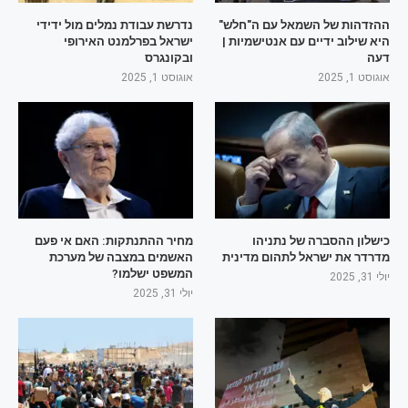
ההזדהות של השמאל עם ה"חלש"
נדרשת עבודת נמלים מול ידידי
היא שילוב ידיים עם אנטישמיות |
ישראל בפרלמנט האירופי
דעה
ובקונגרס
אוגוסט 1, 2025
אוגוסט 1, 2025
כישלון ההסברה של נתניהו
מחיר ההתנתקות: האם אי פעם
מדרדר את ישראל לתהום מדינית
האשמים במצבה של מערכת
המשפט ישלמו?
יולי 31, 2025
יולי 31, 2025