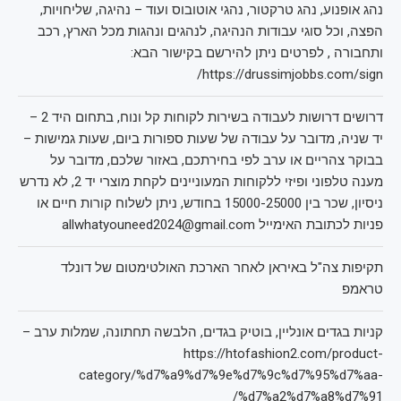
נהג אופנוע, נהג טרקטור, נהגי אוטובוס ועוד – נהיגה, שליחויות,
הפצה, וכל סוגי עבודות הנהיגה, לנהגים ונהגות מכל הארץ, רכב
ותחבורה , לפרטים ניתן להירשם בקישור הבא:
https://drussimjobbs.com/sign/
דרושים דרושות לעבודה בשירות לקוחות קל ונוח, בתחום היד 2 –
יד שניה, מדובר על עבודה של שעות ספורות ביום, שעות גמישות –
בבוקר צהריים או ערב לפי בחירתכם, באזור שלכם, מדובר על
מענה טלפוני ופיזי ללקוחות המעוניינים לקחת מוצרי יד 2, לא נדרש
ניסיון, שכר בין 15000-25000 בחודש, ניתן לשלוח קורות חיים או
פניות לכתובת האימייל allwhatyouneed2024@gmail.com
תקיפות צה"ל באיראן לאחר הארכת האולטימטום של דונלד
טראמפ
קניות בגדים אונליין, בוטיק בגדים, הלבשה תחתונה, שמלות ערב –
https://htofashion2.com/product-
category/%d7%a9%d7%9e%d7%9c%d7%95%d7%aa-
%d7%a2%d7%a8%d7%91/