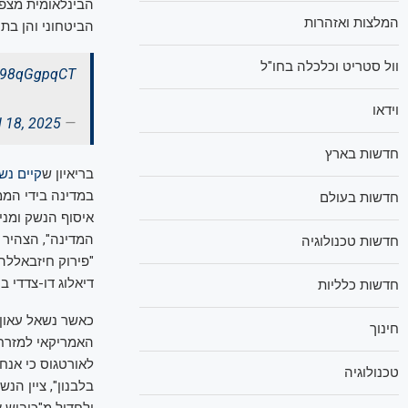
הבינלאומית מצפה
המלצות ואזהרות
הביטחוני והן בתח
וול סטריט וכלכלה בחו"ל
o/v98qGgpqCT
וידאו
l 18, 2025
— Morgan Ortagus (@MorganOrtagus)
חדשות בארץ
בריאיון ש
קיים נש
במדינה בידי הממ
חדשות בעולם
המדינה", הצהיר 
חדשות טכנולוגיה
"פירוק חיזבאללה
דיאלוג דו-צדדי בי
חדשות כלליות
כאשר נשאל עאון 
חינוך
האמריקאי למזרח ה
לאורטגוס כי אנח
טכנולוגיה
בלבנון", ציין הנ