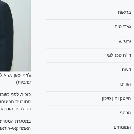
בריאות
גאדג'טים
גיימינג
דו"ח טכנולוגי
דעות
ג'וזף עאון נשיא 
ערביות)
הורים
כזכור, לפני כשב
הייטק והון סיכון
התוכנית הביטחונ
והן לרפורמות הכ
הכסף
במסגרת המסרים ה
המומחים
האמריקאי-איראני