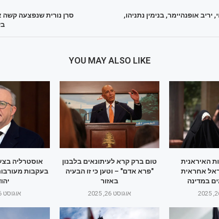
י, יריב אופנהיימר, בנימין נתניהו,
סרן נורית שנפצעה קשה 
בש
YOU MAY ALSO LIKE
ות האיראנית
טום ברק קרא לעיתונאים בלבנון
אוסטרליה בצעד
אל אחראית
"פרא אדם" – וטען כי זו הבעיה
בעקבות מעורבות
ם במדינה
באזור
יהו
אוגוסט 26, 2025
אוגוסט 26, 2025