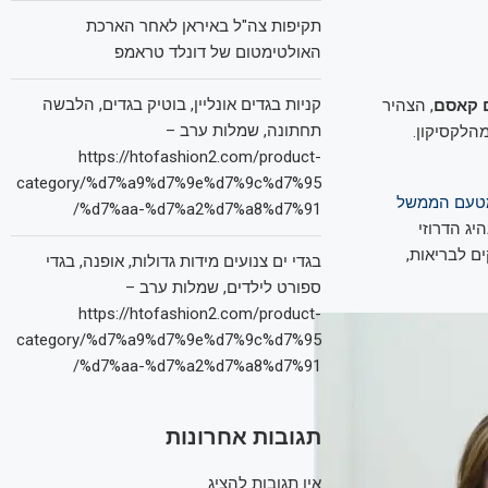
תקיפות צה"ל באיראן לאחר הארכת
האולטימטום של דונלד טראמפ
קניות בגדים אונליין, בוטיק בגדים, הלבשה
 קאסם
, הצהיר
תחתונה, שמלות ערב –
הלקסיקון.
https://htofashion2.com/product-
category/%d7%a9%d7%9e%d7%9c%d7%95
 מטעם הממשל
%d7%aa-%d7%a2%d7%a8%d7%91/
יג הדרוזי
ם לבריאות,
בגדי ים צנועים מידות גדולות, אופנה, בגדי
ספורט לילדים, שמלות ערב –
https://htofashion2.com/product-
category/%d7%a9%d7%9e%d7%9c%d7%95
%d7%aa-%d7%a2%d7%a8%d7%91/
תגובות אחרונות
אין תגובות להציג.