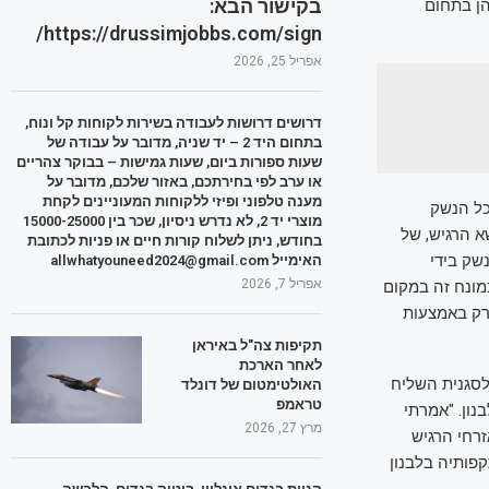
בקישור הבא:
ן בתחום
https://drussimjobbs.com/sign/
אפריל 25, 2026
דרושים דרושות לעבודה בשירות לקוחות קל ונוח,
בתחום היד 2 – יד שניה, מדובר על עבודה של
שעות ספורות ביום, שעות גמישות – בבוקר צהריים
או ערב לפי בחירתכם, באזור שלכם, מדובר על
מענה טלפוני ופיזי ללקוחות המעוניינים לקחת
כל הנשק
מוצרי יד 2, לא נדרש ניסיון, שכר בין 15000-25000
א הרגיש, של
בחודש, ניתן לשלוח קורות חיים או פניות לכתובת
20 תהיה שנת ריכוז הנשק בידי
האימייל allwhatyouneed2024@gmail.com
אפריל 7, 2026
מונח זה במקום
 רק באמצעות
תקיפות צה"ל באיראן
לאחר הארכת
לסגנית השליח
האולטימטום של דונלד
טראמפ
נון. "אמרתי
מרץ 27, 2026
רחי הרגיש
קפותיה בלבנון