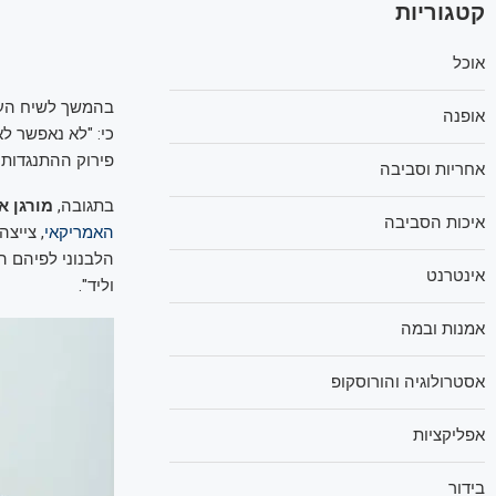
קטגוריות
אוכל
בהמשך לשיח הער
אופנה
כי: "לא נאפשר ל
פירוק ההתנגדות 
אחריות וסביבה
בתגובה,
מורגן א
איכות הסביבה
האמריקאי
, צייצ
הלבנוני לפיהם ה
אינטרנט
וליד".
אמנות ובמה
אסטרולוגיה והורוסקופ
אפליקציות
בידור