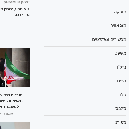
previous post
גיא מרוז, יסמין לו
מוזיקה
מירי רגב
מזג אוויר
מכשירים וגאדג'טים
משפט
נדל"ן
נשים
סלב
סוכנות הידיע
מאשימה: ישר
למשבר המי
סלבס
אוגוסט 26, 2025
ספורט