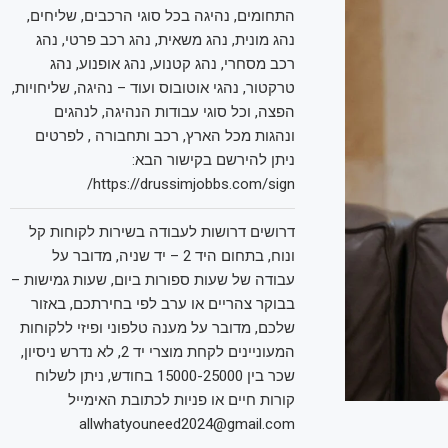
התחומים, נהיגה בכל סוגי הרכבים, שליחים,
נהג מונית, נהג משאית, נהג רכב פרטי, נהג
רכב מסחרי, נהג קטנוע, נהג אופנוע, נהג
טרקטור, נהגי אוטובוס ועוד – נהיגה, שליחויות,
הפצה, וכל סוגי עבודות הנהיגה, לנהגים
ונהגות מכל הארץ, רכב ותחבורה , לפרטים
ניתן להירשם בקישור הבא:
https://drussimjobbs.com/sign/
דרושים דרושות לעבודה בשירות לקוחות קל
ונוח, בתחום היד 2 – יד שניה, מדובר על
עבודה של שעות ספורות ביום, שעות גמישות –
בבוקר צהריים או ערב לפי בחירתכם, באזור
שלכם, מדובר על מענה טלפוני ופיזי ללקוחות
המעוניינים לקחת מוצרי יד 2, לא נדרש ניסיון,
שכר בין 15000-25000 בחודש, ניתן לשלוח
קורות חיים או פניות לכתובת האימייל
allwhatyouneed2024@gmail.com