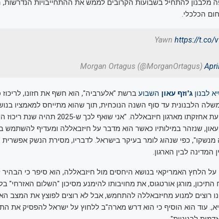
 מלבנון להתחיל בשבועות הקרובים לממש את ההתחייבויות הנדרשות, ה
ום הכלכלי.
Yawn
https://t.c
Apri
יא לבנון
ג'וזף עאון
השבוע
ברשת "אלערביה", הוא חשף את חזונו, לריכוז 
שלה הלבנונית עד סוף השנה הנוכחית, תוך שהוא מתייחס למאמציו בנוש
איסוף הנשק ומניעת אחזקתו מארגון חיזבאללה. "אני שואף לכך ש-25
עאון, שנזהר במילותיו כאשר הוא מדבר על חיזבאללה ומעדיף להשתמש ב
 מנשקו", כפי שנהוג לומר בעיקר בישראל. לדבריו, מסירת הנשק אפשרית
ן המדינה לבין הארגון.
על הלחץ האמריקאי בנושא היחסים מול חיזבאללה, הוא סיפר כי הבהיר 
תיכון, מורגן אורטגוס, את מחויבותו להימנע מסיכון "השלום האזרחי" בלב
נו רוצים למנוע מחיזבאללה להתחמש, אבל לא רוצים לפוצץ את המצב האז
שיא,. עוד הוא הוסיף כי הוא דרש מארה"ב ללחוץ על ישראל להפסיק את הת