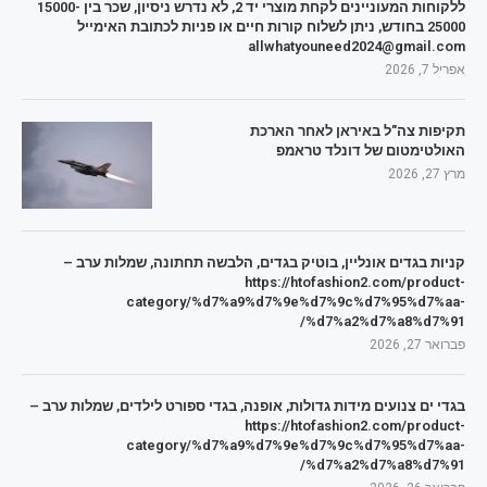
ללקוחות המעוניינים לקחת מוצרי יד 2, לא נדרש ניסיון, שכר בין 15000-
25000 בחודש, ניתן לשלוח קורות חיים או פניות לכתובת האימייל
allwhatyouneed2024@gmail.com
אפריל 7, 2026
תקיפות צה"ל באיראן לאחר הארכת
האולטימטום של דונלד טראמפ
מרץ 27, 2026
קניות בגדים אונליין, בוטיק בגדים, הלבשה תחתונה, שמלות ערב –
https://htofashion2.com/product-
category/%d7%a9%d7%9e%d7%9c%d7%95%d7%aa-
%d7%a2%d7%a8%d7%91/
פברואר 27, 2026
בגדי ים צנועים מידות גדולות, אופנה, בגדי ספורט לילדים, שמלות ערב –
https://htofashion2.com/product-
category/%d7%a9%d7%9e%d7%9c%d7%95%d7%aa-
%d7%a2%d7%a8%d7%91/