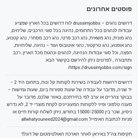
פוסטים אחרונים
דרושים נהגים – drussimjobbs לוח דרושים בכל הארץ שמציע
עבודות לנהגים בכל התחומים, נהיגה בכל סוגי הרכבים, שליחים,
נהג מונית, נהג משאית, נהג רכב פרטי, נהג רכב מסחרי, נהג קטנוע,
נהג אופנוע, נהג טרקטור, נהגי אוטובוס ועוד – נהיגה, שליחויות,
הפצה, וכל סוגי עבודות הנהיגה, לנהגים ונהגות מכל הארץ, רכב
ותחבורה , לפרטים ניתן להירשם בקישור הבא:
https://drussimjobbs.com/sign/
דרושים דרושות לעבודה בשירות לקוחות קל ונוח, בתחום היד 2 –
יד שניה, מדובר על עבודה של שעות ספורות ביום, שעות גמישות –
בבוקר צהריים או ערב לפי בחירתכם, באזור שלכם, מדובר על
מענה טלפוני ופיזי ללקוחות המעוניינים לקחת מוצרי יד 2, לא נדרש
ניסיון, שכר בין 15000-25000 בחודש, ניתן לשלוח קורות חיים או
פניות לכתובת האימייל allwhatyouneed2024@gmail.com
תקיפות צה"ל באיראן לאחר הארכת האולטימטום של דונלד