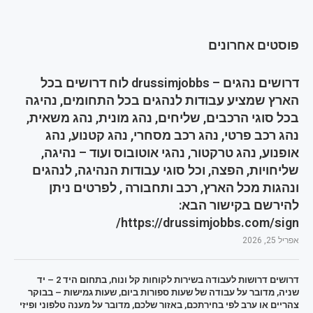
פוסטים אחרונים
דרושים נהגים – drussimjobbs לוח דרושים בכל
הארץ שמציע עבודות לנהגים בכל התחומים, נהיגה
בכל סוגי הרכבים, שליחים, נהג מונית, נהג משאית,
נהג רכב פרטי, נהג רכב מסחרי, נהג קטנוע, נהג
אופנוע, נהג טרקטור, נהגי אוטובוס ועוד – נהיגה,
שליחויות, הפצה, וכל סוגי עבודות הנהיגה, לנהגים
ונהגות מכל הארץ, רכב ותחבורה , לפרטים ניתן
להירשם בקישור הבא:
https://drussimjobbs.com/sign/
אפריל 25, 2026
דרושים דרושות לעבודה בשירות לקוחות קל ונוח, בתחום היד 2 – יד
שניה, מדובר על עבודה של שעות ספורות ביום, שעות גמישות – בבוקר
צהריים או ערב לפי בחירתכם, באזור שלכם, מדובר על מענה טלפוני ופיזי