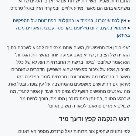
החברתיות ואפילו משיחות ישירות עם איראנים. הכלים שהוא
משתמש בהם הם מאגרי מידע גלויים, ובמקרה הזה בגוגל טרנדס.
●
אין לכם אינטרנט בממ"ד או במקלט? הפתרונות של הספקיות
●
אתמול בנקים, היום מיליונים בקריפטו: קבוצת האקרים מכה
באיראן
"אני בוחן את החיפושים, משום שהם מצליחים להגיע לשכבה בתוך
ההוויה של הציבור, שהיא מעט עמוקה יותר מהשיחות הגלויות",
הוא אומר לגלובס. "ביטוי ברשתות החברתיות הוא לא של כלל
הציבור, אלא של ציבור ספציפי שהוא משפיען. הדברים שנאמרים
נשארים בגבולות מה שמותר ונכון חברתית לומר. במדינה כמו
איראן, גם החיפושים מושפעים מהמחשבה על עין צופה, ובכל זאת,
מה שאנשים מחפשים חושף לפעמים מה שעדיין אסור להגיד, מה
שברגע מסוים, בהינתן רמת סנכרון מסוימת, הופך להיות מה
שכולם אומרים פתאום, לכאורה משום מקום".
רגש הנקמה קפץ ודעך מיד
לפי נתונים שהפיק צור מדוחות גוגל טרנדס, מספר האיראנים