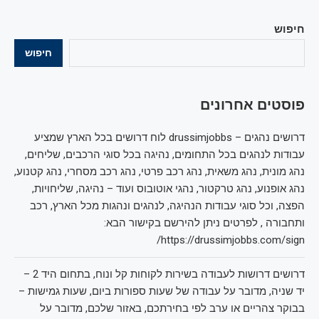
חיפוש
חיפוש
פוסטים אחרונים
דרושים נהגים – drussimjobbs לוח דרושים בכל הארץ שמציע
עבודות לנהגים בכל התחומים, נהיגה בכל סוגי הרכבים, שליחים,
נהג מונית, נהג משאית, נהג רכב פרטי, נהג רכב מסחרי, נהג קטנוע,
נהג אופנוע, נהג טרקטור, נהגי אוטובוס ועוד – נהיגה, שליחויות,
הפצה, וכל סוגי עבודות הנהיגה, לנהגים ונהגות מכל הארץ, רכב
ותחבורה , לפרטים ניתן להירשם בקישור הבא:
https://drussimjobbs.com/sign/
דרושים דרושות לעבודה בשירות לקוחות קל ונוח, בתחום היד 2 –
יד שניה, מדובר על עבודה של שעות ספורות ביום, שעות גמישות –
בבוקר צהריים או ערב לפי בחירתכם, באזור שלכם, מדובר על