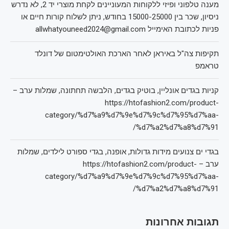
מענה טלפוני ופיזי ללקוחות המעוניינים לקחת מוצרי יד 2, לא נדרש
ניסיון, שכר בין 15000-25000 בחודש, ניתן לשלוח קורות חיים או
פניות לכתובת האימייל allwhatyouneed2024@gmail.com
תקיפות צה"ל באיראן לאחר הארכת האולטימטום של דונלד
טראמפ
קניות בגדים אונליין, בוטיק בגדים, הלבשה תחתונה, שמלות ערב –
https://htofashion2.com/product-
category/%d7%a9%d7%9e%d7%9c%d7%95%d7%aa-
%d7%a2%d7%a8%d7%91/
בגדי ים צנועים מידות גדולות, אופנה, בגדי ספורט לילדים, שמלות
ערב – https://htofashion2.com/product-
category/%d7%a9%d7%9e%d7%9c%d7%95%d7%aa-
%d7%a2%d7%a8%d7%91/
תגובות אחרונות