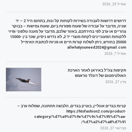
אפריל 25, 2026
דרושים דרושות לעבודה בשירות לקוחות קל ונוח, בתחום היד 2 – יד
שניה, מדובר על עבודה של שעות ספורות ביום, שעות גמישות – בבוקר
צהריים או ערב לפי בחירתכם, באזור שלכם, מדובר על מענה טלפוני ופיזי
ללקוחות המעוניינים לקחת מוצרי יד 2, לא נדרש ניסיון, שכר בין 15000-
25000 בחודש, ניתן לשלוח קורות חיים או פניות לכתובת האימייל
allwhatyouneed2024@gmail.com
אפריל 7, 2026
תקיפות צה"ל באיראן לאחר הארכת
האולטימטום של דונלד טראמפ
מרץ 27, 2026
קניות בגדים אונליין, בוטיק בגדים, הלבשה תחתונה, שמלות ערב –
https://htofashion2.com/product-
category/%d7%a9%d7%9e%d7%9c%d7%95%d7%aa-
%d7%a2%d7%a8%d7%91/
פברואר 27, 2026