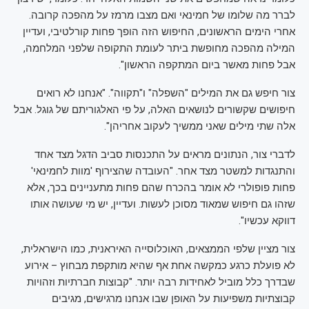
לברר מה שלומו של חמינאי ואם מצבו מרמז על מהפכה קרובה.
אחרי הימים הראשונים, החיפוש הזה הופך פחות קורלטיבי, ועדיין
המילה מהפכה מחופשת ביתר לעומת התקופה שלפני המלחמה,
אבל פחות מאשר ביום המתקפה הראשון".
צור חיפש גם את המילים "השפלה" ו"תקווה". "אנחנו לא רואים
חיפושים שקשורים לנושאים האלה, על פי האלגוריתם של גוגל. אבל
אלה שתי מילים שאני ממשיך לעקוב אחריהן".
לדברי צור, הנתונים מראים על התכנסות סביב הדגל מצד אחד
והתנגדות למשטר מצד אחר. "העובדה שהצירוף 'מוות לחמינאי'
פחות פופולרי לא אומר בהכרח שהם פחות מתעניינים בכך, אלא
שזהו גם חיפוש שמאוד מסוכן לעשות. ועדיין, יש מי שעושה אותו
דווקא עכשיו".
צור מציין שלפי הממצאים, האוכלוסייה האיראנית, כמו הישראלית,
לא פועלת כרגע כמקשה אחת אף שהיא מותקפת מבחוץ – אירוע
שבדרך כלל מוביל לאחידות רבה יותר. "קבוצות חברתיות וזהויות
קבוצתיות משפיעות על האופן שבו אנחנו מרגישים, מגיבים