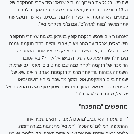
שחיפשו בגוגל את הצירוף "מוות לישראל" מיד אחרי המתקפה של
ה-13 ביוני קפץ דרמטית, וזאת אחרי שהיה זניח זמן רב לפני כן.
בינתיים הוא התמתן, אך לא ירד לרמת הבסיס. הוא עדיין משמעותי
יותר מאשר "מוות לארה"ב", וגם מ"מוות לחמינאי".
"אנחנו רואים שרגש הנקמה קופץ באיראן בשעות שאחרי התקופה
הישראלית, אבל דועך מהר מאוד, אחרי יומיים. רמת הנקמה אמנם
לא ירדה לבסיס, אך היא רחוקה ממקומה מיד אחרי המתקפה.
מעניין להשוות זאת למה שקרה בישראל אחרי 7 באוקטובר.
הדעיכה של הנקמה לקחה כמה שבועות טובים. מעניין גם שרמות
השמחה גבוהות עוד יותר מרמות הנקמנות. אנחנו רואים שיא של
שמחה ביום המתקפה, אולי מתוך מחשבה כי האירועים יביאו
לשינוי משטר או אולי מתוך המחשבה שסוף סוף מגיעה מתקפה על
ישראל, שנותרה ללא ארה"ב".
מחפשים "מהפכה"
"חיפוש אחר הוא סביב 'מהפכה'. אנחנו רואים שמיד אחרי
ההתקפה, המילים 'מהפכה' ו'חמינאי' מתנהגות בצורה דומה,
כלומר נראה שמחפשים את שני השמות האלה יחד. כלומר, יש רצון