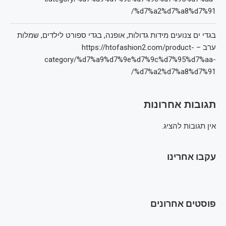
%d7%a2%d7%a8%d7%91/
בגדי ים צנועים מידות גדולות, אופנה, בגדי ספורט לילדים, שמלות
ערב – https://htofashion2.com/product-
category/%d7%a9%d7%9e%d7%9c%d7%95%d7%aa-
%d7%a2%d7%a8%d7%91/
תגובות אחרונות
אין תגובות להציג.
עקבו אחרינו
פוסטים אחרונים