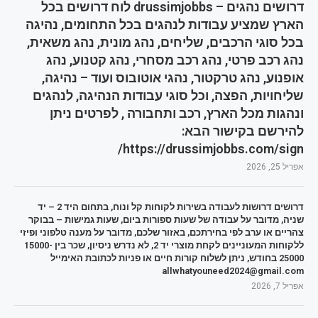
דרושים נהגים – drussimjobbs לוח דרושים בכל
הארץ שמציע עבודות לנהגים בכל התחומים, נהיגה
בכל סוגי הרכבים, שליחים, נהג מונית, נהג משאית,
נהג רכב פרטי, נהג רכב מסחרי, נהג קטנוע, נהג
אופנוע, נהג טרקטור, נהגי אוטובוס ועוד – נהיגה,
שליחויות, הפצה, וכל סוגי עבודות הנהיגה, לנהגים
ונהגות מכל הארץ, רכב ותחבורה , לפרטים ניתן
להירשם בקישור הבא:
https://drussimjobbs.com/sign/
אפריל 25, 2026
דרושים דרושות לעבודה בשירות לקוחות קל ונוח, בתחום היד 2 – יד
שניה, מדובר על עבודה של שעות ספורות ביום, שעות גמישות – בבוקר
צהריים או ערב לפי בחירתכם, באזור שלכם, מדובר על מענה טלפוני ופיזי
ללקוחות המעוניינים לקחת מוצרי יד 2, לא נדרש ניסיון, שכר בין 15000-
25000 בחודש, ניתן לשלוח קורות חיים או פניות לכתובת האימייל
allwhatyouneed2024@gmail.com
אפריל 7, 2026