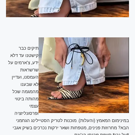
תיקים כבר
קישטנו עד דלא
ידע, צ'ארמים על
שרשראות
העמסנו, ועדיין
לא שבענו
מהמגמה שכל
מהותה ביטוי
עצמי
ופרסונליזציה
במינימום המאמץ (והעלות). מוכנות לטריק הסטיילינג הגחמני
הבא? מחרוזות פנינים, מטפחות ושאר ירקות נכרכים בשיק אגבי