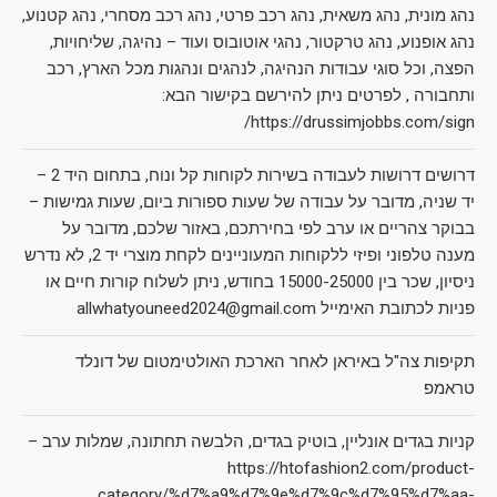
נהג מונית, נהג משאית, נהג רכב פרטי, נהג רכב מסחרי, נהג קטנוע,
נהג אופנוע, נהג טרקטור, נהגי אוטובוס ועוד – נהיגה, שליחויות,
הפצה, וכל סוגי עבודות הנהיגה, לנהגים ונהגות מכל הארץ, רכב
ותחבורה , לפרטים ניתן להירשם בקישור הבא:
https://drussimjobbs.com/sign/
דרושים דרושות לעבודה בשירות לקוחות קל ונוח, בתחום היד 2 –
יד שניה, מדובר על עבודה של שעות ספורות ביום, שעות גמישות –
בבוקר צהריים או ערב לפי בחירתכם, באזור שלכם, מדובר על
מענה טלפוני ופיזי ללקוחות המעוניינים לקחת מוצרי יד 2, לא נדרש
ניסיון, שכר בין 15000-25000 בחודש, ניתן לשלוח קורות חיים או
פניות לכתובת האימייל allwhatyouneed2024@gmail.com
תקיפות צה"ל באיראן לאחר הארכת האולטימטום של דונלד
טראמפ
קניות בגדים אונליין, בוטיק בגדים, הלבשה תחתונה, שמלות ערב –
https://htofashion2.com/product-
category/%d7%a9%d7%9e%d7%9c%d7%95%d7%aa-