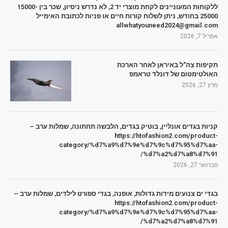
ללקוחות המעוניינים לקחת מוצרי יד 2, לא נדרש ניסיון, שכר בין 15000-
25000 בחודש, ניתן לשלוח קורות חיים או פניות לכתובת האימייל
allwhatyouneed2024@gmail.com
אפריל 7, 2026
תקיפות צה"ל באיראן לאחר הארכת
האולטימטום של דונלד טראמפ
מרץ 27, 2026
קניות בגדים אונליין, בוטיק בגדים, הלבשה תחתונה, שמלות ערב –
https://htofashion2.com/product-
category/%d7%a9%d7%9e%d7%9c%d7%95%d7%aa-
%d7%a2%d7%a8%d7%91/
פברואר 27, 2026
בגדי ים צנועים מידות גדולות, אופנה, בגדי ספורט לילדים, שמלות ערב –
https://htofashion2.com/product-
category/%d7%a9%d7%9e%d7%9c%d7%95%d7%aa-
%d7%a2%d7%a8%d7%91/