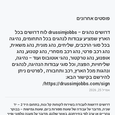
פוסטים אחרונים
דרושים נהגים – drussimjobbs לוח דרושים בכל
הארץ שמציע עבודות לנהגים בכל התחומים, נהיגה
בכל סוגי הרכבים, שליחים, נהג מונית, נהג משאית,
נהג רכב פרטי, נהג רכב מסחרי, נהג קטנוע, נהג
אופנוע, נהג טרקטור, נהגי אוטובוס ועוד – נהיגה,
שליחויות, הפצה, וכל סוגי עבודות הנהיגה, לנהגים
ונהגות מכל הארץ, רכב ותחבורה , לפרטים ניתן
להירשם בקישור הבא:
https://drussimjobbs.com/sign/
אפריל 25, 2026
דרושים דרושות לעבודה בשירות לקוחות קל ונוח, בתחום היד 2 – יד
שניה, מדובר על עבודה של שעות ספורות ביום, שעות גמישות – בבוקר
צהריים או ערב לפי בחירתכם, באזור שלכם, מדובר על מענה טלפוני ופיזי