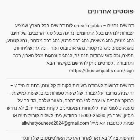
פוסטים אחרונים
דרושים נהגים – drussimjobbs לוח דרושים בכל הארץ שמציע
עבודות לנהגים בכל התחומים, נהיגה בכל סוגי הרכבים, שליחים,
נהג מונית, נהג משאית, נהג רכב פרטי, נהג רכב מסחרי, נהג קטנוע,
נהג אופנוע, נהג טרקטור, נהגי אוטובוס ועוד – נהיגה, שליחויות,
הפצה, וכל סוגי עבודות הנהיגה, לנהגים ונהגות מכל הארץ, רכב
ותחבורה , לפרטים ניתן להירשם בקישור הבא:
https://drussimjobbs.com/sign/
דרושים דרושות לעבודה בשירות לקוחות קל ונוח, בתחום היד 2 –
יד שניה, מדובר על עבודה של שעות ספורות ביום, שעות גמישות –
בבוקר צהריים או ערב לפי בחירתכם, באזור שלכם, מדובר על
מענה טלפוני ופיזי ללקוחות המעוניינים לקחת מוצרי יד 2, לא נדרש
ניסיון, שכר בין 15000-25000 בחודש, ניתן לשלוח קורות חיים או
פניות לכתובת האימייל allwhatyouneed2024@gmail.com
תקיפות צה"ל באיראן לאחר הארכת האולטימטום של דונלד