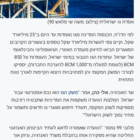
אסדת גז ישראלית (צילום: משה שי פלאש 90)
לפי הדו"ח, הכנסות המדינה מגז נאמדות עד היום ב־25 מיליארד
שקל, וקיים צפי לעשרות מיליארד שקל נוספים בעשורים הקרובים.
המאגרים הביאו לחיזוק מעמדה האזורי, הגיאופוליטי והבינלאומי
של ישראל. עתודות הגז הטבעי במימי ישראל, העומדות על 850
BCM (לעומת למעלה מ־1,000 BCM להערכת החברות), יספיקו
לצורכי המשק המקומי והן למחויבויות היצוא הקיימות לאורך טווח
התחזית.
שר האנרגיה,
אלי כהן
, אמר: "
משק הגז
הוא נכס אסטרטגי עבור
ישראל. המלצות הוועדה משקפות את המדיניות שתבטיח רזרבות
מספיקות לשוק המקומי, תעודד חיפוש מאגרי גז חדשים ותשמור על
מחיר נמוך לשוק הישראלי".
מלובי 99 נמסר: "הוועדה שאמורה לדאוג לעתיד הביטחון האנרגטי
החליטה שהיא מפקירה אותו בהובלת משרד האנרגיה, וניתן אור