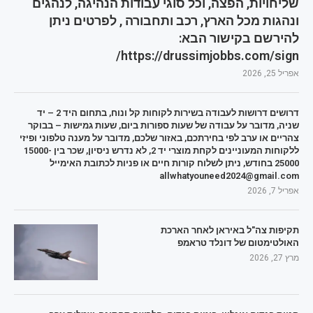
שליחויות, הפצה, וכל סוגי עבודות הנהיגה, לנהגים
ונהגות מכל הארץ, רכב ותחבורה , לפרטים ניתן
להירשם בקישור הבא:
https://drussimjobbs.com/sign/
אפריל 25, 2026
דרושים דרושות לעבודה בשירות לקוחות קל ונוח, בתחום היד 2 – יד
שניה, מדובר על עבודה של שעות ספורות ביום, שעות גמישות – בבוקר
צהריים או ערב לפי בחירתכם, באזור שלכם, מדובר על מענה טלפוני ופיזי
ללקוחות המעוניינים לקחת מוצרי יד 2, לא נדרש ניסיון, שכר בין 15000-
25000 בחודש, ניתן לשלוח קורות חיים או פניות לכתובת האימייל
allwhatyouneed2024@gmail.com
אפריל 7, 2026
תקיפות צה"ל באיראן לאחר הארכת
האולטימטום של דונלד טראמפ
מרץ 27, 2026