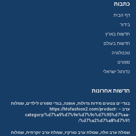
כתבות
דף הבית
בידור
חדשות בארץ
חדשות בעולם
טכנולוגיה
ספורט
כדורגל ישראלי
חדשות אחרונות
בגדי ים צנועים מידות גדולות, אופנה, בגדי ספורט לילדים, שמלות
ערב – https://htofashion2.com/product-
category/%d7%a9%d7%9e%d7%9c%d7%95%d7%aa-
%d7%a2%d7%a8%d7%91/
שמלת ערב זולה, שמלת ערב טורקיז, שמלת ערב יוקרתית, שמלות