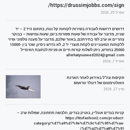
https://drussimjobbs.com/sign/
אפריל 25, 2026
דרושים דרושות לעבודה בשירות לקוחות קל ונוח, בתחום היד 2 – יד
שניה, מדובר על עבודה של שעות ספורות ביום, שעות גמישות – בבוקר
צהריים או ערב לפי בחירתכם, באזור שלכם, מדובר על מענה טלפוני ופיזי
ללקוחות המעוניינים לקחת מוצרי יד 2, לא נדרש ניסיון, שכר בין 15000-
25000 בחודש, ניתן לשלוח קורות חיים או פניות לכתובת האימייל
allwhatyouneed2024@gmail.com
אפריל 7, 2026
תקיפות צה"ל באיראן לאחר הארכת
האולטימטום של דונלד טראמפ
מרץ 27, 2026
קניות בגדים אונליין, בוטיק בגדים, הלבשה תחתונה, שמלות ערב –
https://htofashion2.com/product-
category/%d7%a9%d7%9e%d7%9c%d7%95%d7%aa-
%d7%a2%d7%a8%d7%91/