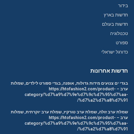
בידור
חדשות בארץ
חדשות בעולם
טכנולוגיה
ספורט
כדורגל ישראלי
חדשות אחרונות
בגדי ים צנועים מידות גדולות, אופנה, בגדי ספורט לילדים, שמלות
ערב – https://htofashion2.com/product-
category/%d7%a9%d7%9e%d7%9c%d7%95%d7%aa-
%d7%a2%d7%a8%d7%91/
שמלת ערב זולה, שמלת ערב טורקיז, שמלת ערב יוקרתית, שמלות
ערב – https://htofashion2.com/product-
category/%d7%a9%d7%9e%d7%9c%d7%95%d7%aa-
%d7%a2%d7%a8%d7%91/