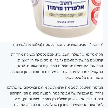
"גד ומיד", רטבים מהירים להכנה לפסטה (צילום: מחלבות גד)
הקראנץ' מגיע לשולחן השבועות: אסם נסטלה משיקה מהדורת
קרוטונים בהשראת טעמים גלובליים. ניסינו את הווריאציות
החדשות והתרשמנו מהטעמים המדויקים והמאוזנים. הסגנון
המקסיקני מפתיע עם פיקנטיות מעודנת וניחוחות כמון וכוסברה
שמשדרגים כל סלט פשוט.
הגרסה האיטלקית מביאה ארומות של אורגנו ובזיליקום שהשתלבו
נהדר עם עגבניות שרי וגבינת פטה. המנצח בעינינו הוא הקרוטון
הים־תיכוני, שמציע איזון מושלם בין רוזמרין, שום ותימין, וזכה
למחמאות מהטועמים. היתרון הגדול של הסדרה הוא המרקם –