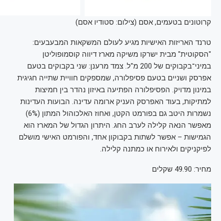
קרוטונים בטעמים, אסם (צילום: סטודיו אסם)
טרנד האריזות האישיות מגיע לעולם המשקאות המבעבעים:
"הסקוטית" מבית ישרקו משיקה מארז דיווה קוסמופוליטן
במיני־בקבוקים של 200 מ"ל. צמד מרענן: שני בקבוקים בטעם
אפרסק ושניים בטעם פסיפלורה, שמספקים חוויית שתייה חגיגית
במינון מדויק. הפסיפלורה הפתיעה באיזון נהדר בין חמיצות
למתיקות, בעוד האפרסק העניק ארומה עדינה. הבועות העדינות
נשמרות היטב גם בפורמט הקטן, ואחוז האלכוהול המתון (6%)
מאפשר הנאה קלילה לערב החג. היתרון הגדול של המארז הוא
הגמישות – אפשר לשתות בקבוקון אחד, והפורמט האישי מושלם
לפיקניקים ולאירוח או כמתנה קלילה.
מחיר: 49.90 שקלים