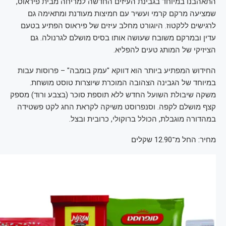
התאהבנו במיוחד בגבינת העיזים החדשה למריחה מבית פיראוס,
שמציעה מרקם קרמי ועשיר עם חמיצות מעודנת ומתאימה גם
לרגישים ללקטוז. היוגורט מחלב עיזים של פיראוס הפתיע בטעם
עדין ובמרקם משובח שעושה אותו בסיס מושלם לגרנולה. גם
הציזיקי של המותג טעים להפליא.
החידוש המפתיע ביותר הוא דווקא "עמק בומבה" – פרוסות עבות
במיוחד של הגבינה הצהובה המוכרת שיוצרות טוסט מושחת.
משקה שיבולת השועל החדש ללא תוספת סוכר (בצבע ורוד) מספק
קצף מושלם לקפה. וסנפרוסט משיקה לקראת החג לקט פשטידה
במהדורה מוגבלת, הכולל ברוקולי, כרובית ובצל.
מחיר: החל מ־12.90 שקלים