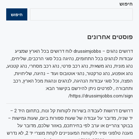
חיפוש
חיפוש
פוסטים אחרונים
דרושים נהגים – drussimjobbs לוח דרושים בכל הארץ שמציע
עבודות לנהגים בכל התחומים, נהיגה בכל סוגי הרכבים, שליחים,
נהג מונית, נהג משאית, נהג רכב פרטי, נהג רכב מסחרי, נהג קטנוע,
נהג אופנוע, נהג טרקטור, נהגי אוטובוס ועוד – נהיגה, שליחויות,
הפצה, וכל סוגי עבודות הנהיגה, לנהגים ונהגות מכל הארץ, רכב
ותחבורה , לפרטים ניתן להירשם בקישור הבא:
https://drussimjobbs.com/sign/
דרושים דרושות לעבודה בשירות לקוחות קל ונוח, בתחום היד 2 –
יד שניה, מדובר על עבודה של שעות ספורות ביום, שעות גמישות –
בבוקר צהריים או ערב לפי בחירתכם, באזור שלכם, מדובר על
מענה טלפוני ופיזי ללקוחות המעוניינים לקחת מוצרי יד 2, לא נדרש