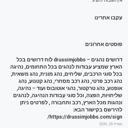
אין תגובות להציג.
עקבו אחרינו
פוסטים אחרונים
דרושים נהגים – drussimjobbs לוח דרושים בכל
הארץ שמציע עבודות לנהגים בכל התחומים, נהיגה
בכל סוגי הרכבים, שליחים, נהג מונית, נהג משאית,
נהג רכב פרטי, נהג רכב מסחרי, נהג קטנוע, נהג
אופנוע, נהג טרקטור, נהגי אוטובוס ועוד – נהיגה,
שליחויות, הפצה, וכל סוגי עבודות הנהיגה, לנהגים
ונהגות מכל הארץ, רכב ותחבורה , לפרטים ניתן
להירשם בקישור הבא:
https://drussimjobbs.com/sign/
אפריל 25, 2026