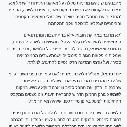
מהבנקים שינהיגו מדיניות מקלה על מארגני התיירות לישראל ולא
יראו בהם לקוחות לא רצויים. במקום זאת, טוענים בלשכה, הבנקים
"מהדקים את החבל" סביב צווארם של בעלי העסקים הקטנים
והבינוניים שנקלעו למצוקה עקב המלחמה.
"לא מדובר במחיקת חובות אלא בהתחשבות ומתן תנאים
המתאימים למצב אליו נקלע הענף", מדגישים בלשכה. לטענתם,
צמצום קווי אשראי, דרישה לפירעון מיידי של הלוואות, וגביית ריביות
ועמלות מופקעות מגופים פיננסיים "שמתעשרים מהמצב אינו
סביר", ועל גורמי המדינה הרלוונטיים להתערב לאלתר.
יוסי פתאל, מנכ"ל הלשכה
, מזהיר: "אנו עומדים בפני משבר קיומי
של ענף המכניס למדינה מיליארדי שקלים בשנה. לא ייתכן
שהבנקים יהדקו את החבל סביב צווארנו דווקא עכשיו, במקום
לשמש כעורק החמצן הדרוש להבראת הענף. אנו מצפים ממקבלי
ההחלטות לפעול באופן מיידי לפני שיהיה מאוחר מדי."
הלשכה דורשת דיון חירום בוועדת הכלכלה של הכנסת וכן פנייה
דחופה למנהלי הבנקים במטרה להביא לשינוי במדיניות. במכתב
לשר התיירות וליו"ר ועדת הכלכלה, מבקשת הלשכה לפעול באופן