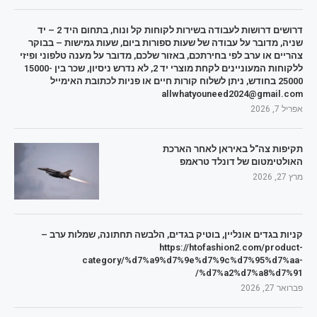
דרושים דרושות לעבודה בשירות לקוחות קל ונוח, בתחום היד 2 – יד
שניה, מדובר על עבודה של שעות ספורות ביום, שעות גמישות – בבוקר
צהריים או ערב לפי בחירתכם, באזור שלכם, מדובר על מענה טלפוני ופיזי
ללקוחות המעוניינים לקחת מוצרי יד 2, לא נדרש ניסיון, שכר בין 15000-
25000 בחודש, ניתן לשלוח קורות חיים או פניות לכתובת האימייל
allwhatyouneed2024@gmail.com
אפריל 7, 2026
תקיפות צה"ל באיראן לאחר הארכת
האולטימטום של דונלד טראמפ
מרץ 27, 2026
קניות בגדים אונליין, בוטיק בגדים, הלבשה תחתונה, שמלות ערב –
https://htofashion2.com/product-
category/%d7%a9%d7%9e%d7%9c%d7%95%d7%aa-
%d7%a2%d7%a8%d7%91/
פברואר 27, 2026