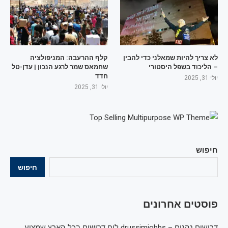
לא צריך להיות שמאלני כדי להבין
קלף ההרעבה: המניפולציה
– הליכוד בשפל היסטורי
שחמאס שמר לרגע הנכון | עדן-טל
חדד
יולי 31, 2025
יולי 31, 2025
חיפוש
חיפוש
פוסטים אחרונים
דרושים נהגים – drussimjobbs לוח דרושים בכל הארץ שמציע