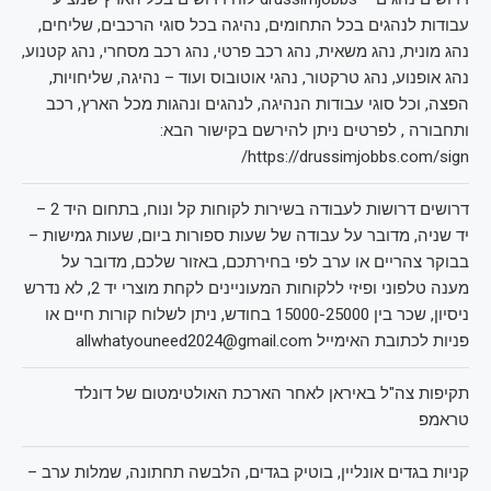
עבודות לנהגים בכל התחומים, נהיגה בכל סוגי הרכבים, שליחים,
נהג מונית, נהג משאית, נהג רכב פרטי, נהג רכב מסחרי, נהג קטנוע,
נהג אופנוע, נהג טרקטור, נהגי אוטובוס ועוד – נהיגה, שליחויות,
הפצה, וכל סוגי עבודות הנהיגה, לנהגים ונהגות מכל הארץ, רכב
ותחבורה , לפרטים ניתן להירשם בקישור הבא:
https://drussimjobbs.com/sign/
דרושים דרושות לעבודה בשירות לקוחות קל ונוח, בתחום היד 2 –
יד שניה, מדובר על עבודה של שעות ספורות ביום, שעות גמישות –
בבוקר צהריים או ערב לפי בחירתכם, באזור שלכם, מדובר על
מענה טלפוני ופיזי ללקוחות המעוניינים לקחת מוצרי יד 2, לא נדרש
ניסיון, שכר בין 15000-25000 בחודש, ניתן לשלוח קורות חיים או
פניות לכתובת האימייל allwhatyouneed2024@gmail.com
תקיפות צה"ל באיראן לאחר הארכת האולטימטום של דונלד
טראמפ
קניות בגדים אונליין, בוטיק בגדים, הלבשה תחתונה, שמלות ערב –