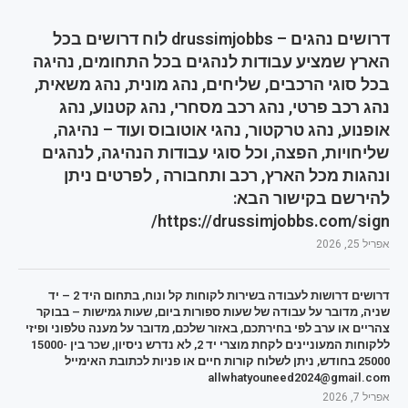
דרושים נהגים – drussimjobbs לוח דרושים בכל
הארץ שמציע עבודות לנהגים בכל התחומים, נהיגה
בכל סוגי הרכבים, שליחים, נהג מונית, נהג משאית,
נהג רכב פרטי, נהג רכב מסחרי, נהג קטנוע, נהג
אופנוע, נהג טרקטור, נהגי אוטובוס ועוד – נהיגה,
שליחויות, הפצה, וכל סוגי עבודות הנהיגה, לנהגים
ונהגות מכל הארץ, רכב ותחבורה , לפרטים ניתן
להירשם בקישור הבא:
https://drussimjobbs.com/sign/
אפריל 25, 2026
דרושים דרושות לעבודה בשירות לקוחות קל ונוח, בתחום היד 2 – יד
שניה, מדובר על עבודה של שעות ספורות ביום, שעות גמישות – בבוקר
צהריים או ערב לפי בחירתכם, באזור שלכם, מדובר על מענה טלפוני ופיזי
ללקוחות המעוניינים לקחת מוצרי יד 2, לא נדרש ניסיון, שכר בין 15000-
25000 בחודש, ניתן לשלוח קורות חיים או פניות לכתובת האימייל
allwhatyouneed2024@gmail.com
אפריל 7, 2026