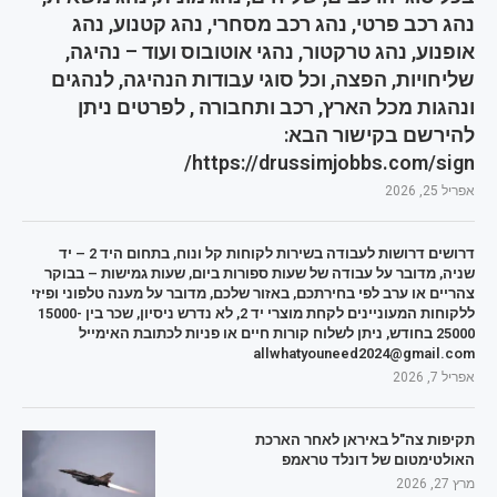
נהג רכב פרטי, נהג רכב מסחרי, נהג קטנוע, נהג
אופנוע, נהג טרקטור, נהגי אוטובוס ועוד – נהיגה,
שליחויות, הפצה, וכל סוגי עבודות הנהיגה, לנהגים
ונהגות מכל הארץ, רכב ותחבורה , לפרטים ניתן
להירשם בקישור הבא:
https://drussimjobbs.com/sign/
אפריל 25, 2026
דרושים דרושות לעבודה בשירות לקוחות קל ונוח, בתחום היד 2 – יד
שניה, מדובר על עבודה של שעות ספורות ביום, שעות גמישות – בבוקר
צהריים או ערב לפי בחירתכם, באזור שלכם, מדובר על מענה טלפוני ופיזי
ללקוחות המעוניינים לקחת מוצרי יד 2, לא נדרש ניסיון, שכר בין 15000-
25000 בחודש, ניתן לשלוח קורות חיים או פניות לכתובת האימייל
allwhatyouneed2024@gmail.com
אפריל 7, 2026
תקיפות צה"ל באיראן לאחר הארכת
האולטימטום של דונלד טראמפ
מרץ 27, 2026