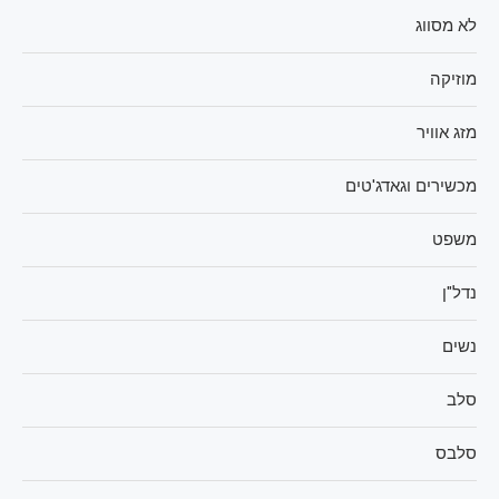
לא מסווג
מוזיקה
מזג אוויר
מכשירים וגאדג'טים
משפט
נדל"ן
נשים
סלב
סלבס