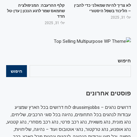
לא צריך להיות שמאלני כדי להבין
קלף ההרעבה: המניפולציה
– הליכוד בשפל היסטורי
שחמאס שמר לרגע הנכון | עדן-טל
חדד
יולי 31, 2025
יולי 31, 2025
חיפוש
חיפוש
פוסטים אחרונים
דרושים נהגים – drussimjobbs לוח דרושים בכל הארץ שמציע
עבודות לנהגים בכל התחומים, נהיגה בכל סוגי הרכבים, שליחים,
נהג מונית, נהג משאית, נהג רכב פרטי, נהג רכב מסחרי, נהג קטנוע,
נהג אופנוע, נהג טרקטור, נהגי אוטובוס ועוד – נהיגה, שליחויות,
הפצה, וכל סוגי עבודות הנהיגה, לנהגים ונהגות מכל הארץ, רכב