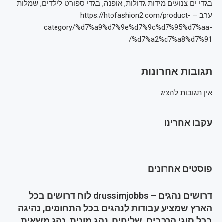
בגדי ים צנועים מידות גדולות, אופנה, בגדי ספורט לילדים, שמלות
ערב – https://htofashion2.com/product-
category/%d7%a9%d7%9e%d7%9c%d7%95%d7%aa-
%d7%a2%d7%a8%d7%91/
תגובות אחרונות
אין תגובות להציג.
עקבו אחרינו
פוסטים אחרונים
דרושים נהגים – drussimjobbs לוח דרושים בכל
הארץ שמציע עבודות לנהגים בכל התחומים, נהיגה
בכל סוגי הרכבים, שליחים, נהג מונית, נהג משאית,