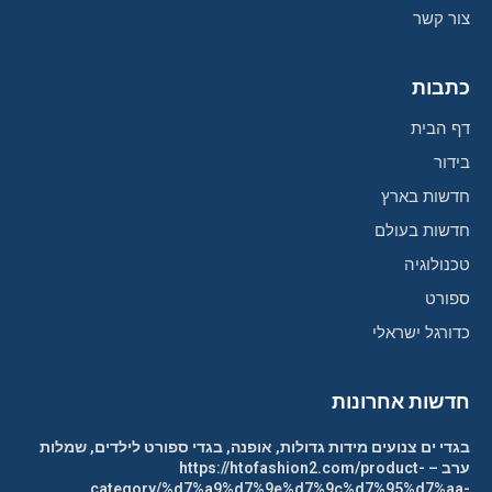
צור קשר
כתבות
דף הבית
בידור
חדשות בארץ
חדשות בעולם
טכנולוגיה
ספורט
כדורגל ישראלי
חדשות אחרונות
בגדי ים צנועים מידות גדולות, אופנה, בגדי ספורט לילדים, שמלות
ערב – https://htofashion2.com/product-
category/%d7%a9%d7%9e%d7%9c%d7%95%d7%aa-