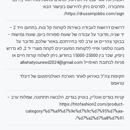
ותחבורה , לפרטים ניתן להירשם בקישור הבא:
https://drussimjobbs.com/sign/
דרושים דרושות לעבודה בשירות לקוחות קל ונוח, בתחום היד 2 –
יד שניה, מדובר על עבודה של שעות ספורות ביום, שעות גמישות –
בבוקר צהריים או ערב לפי בחירתכם, באזור שלכם, מדובר על
מענה טלפוני ופיזי ללקוחות המעוניינים לקחת מוצרי יד 2, לא נדרש
ניסיון, שכר בין 15000-25000 בחודש, ניתן לשלוח קורות חיים או
פניות לכתובת האימייל allwhatyouneed2024@gmail.com
תקיפות צה"ל באיראן לאחר הארכת האולטימטום של דונלד
טראמפ
קניות בגדים אונליין, בוטיק בגדים, הלבשה תחתונה, שמלות ערב –
https://htofashion2.com/product-
category/%d7%a9%d7%9e%d7%9c%d7%95%d7%aa-
%d7%a2%d7%a8%d7%91/