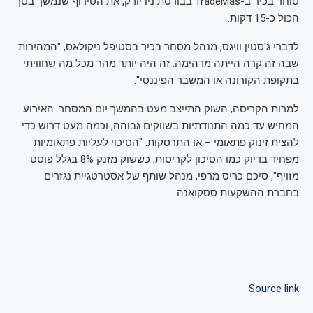
סוחר בכיר ב-TradeMas בבורסת ניו יורק, את הטירוף שנמשך בסך
הכול כ-15 דקות.
לדברי ג'סטין וויגס, מנהל מסחר בכיר בסטיפל ניקולאס, "המהירות
שבה זה קרה הייתה מדהימה. זה היה יותר מהר מכל מה שחוויתי
בתקופת הקורונה או המשבר הפיננסי".
למרות הקריסה, השוק התייצב מעט בהמשך יום המסחר. האירוע
המחיש עד כמה התנודתיות בשווקים גבוהה, וכמה מעט דרוש כדי
להצית זינוק פתאומי – או התרסקות. "הסיכוי לעליות פתאומיות
מפחיד בדיוק כמו הסיכון לקריסות, כששוק מזנק 8% בגלל פוסט
מזויף", סיכם כריס מרפי, מנהל שותף של אסטרטגיית נגזרים
בחברת ההשקעות ססקואנה.
Source link