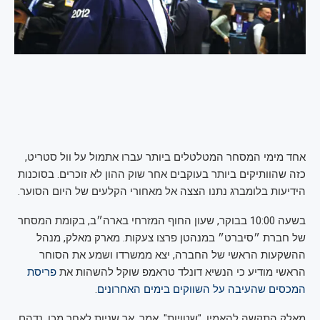
אחד מימי המסחר המטלטלים ביותר עברו אתמול על וול סטריט,
כזה שהוותיקים ביותר בעוקבים אחר שוק ההון לא זוכרים. בסוכנות
הידיעות בלומברג נתנו הצצה אל מאחורי הקלעים של היום הסוער.
בשעה 10:00 בבוקר, שעון החוף המזרחי בארה״ב, בקומת המסחר
של חברת ״סיברט״ במנהטן פרצו צעקות. מארק מאלק, מנהל
ההשקעות הראשי של החברה, יצא ממשרדו ושמע את הסוחר
הראשי מודיע כי הנשיא דונלד טראמפ שוקל להשהות את
פריסת
המכסים שהעיבה על השווקים בימים האחרונים
.
מאלק התקשה להאמין. "שטויות", אמר. אך שניות לאחר מכן, נדהם