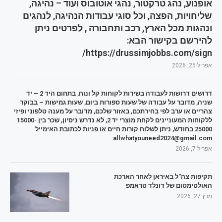
אופנוע, נהג טרקטור, נהגי אוטובוס ועוד – נהיגה,
שליחויות, הפצה, וכל סוגי עבודות הנהיגה, לנהגים
ונהגות מכל הארץ, רכב ותחבורה , לפרטים ניתן
להירשם בקישור הבא:
https://drussimjobbs.com/sign/
אפריל 25, 2026
דרושים דרושות לעבודה בשירות לקוחות קל ונוח, בתחום היד 2 – יד
שניה, מדובר על עבודה של שעות ספורות ביום, שעות גמישות – בבוקר
צהריים או ערב לפי בחירתכם, באזור שלכם, מדובר על מענה טלפוני ופיזי
ללקוחות המעוניינים לקחת מוצרי יד 2, לא נדרש ניסיון, שכר בין 15000-
25000 בחודש, ניתן לשלוח קורות חיים או פניות לכתובת האימייל
allwhatyouneed2024@gmail.com
אפריל 7, 2026
תקיפות צה"ל באיראן לאחר הארכת
האולטימטום של דונלד טראמפ
מרץ 27, 2026