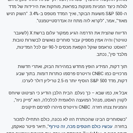
לגלות כיצד המניות מזנקות בפראות, מוחקות את הירידות של מדד
ה-S&P 500 משעות הבוקר, ואיך המדד מטפס ב-3.4%. "השוק רגיש
מאוד", אמר, "לקרוא לזה מתח זה אנדרסטייטמנט".
הדיווח שהצית את הדרמה הגיע ממקור עלום ברשת X (לשעבר
טוויטר) והיה אמין מספיק עבור סוחרים נואשים לבשורות טובות.
"האסט: טראמפ שוקל הקפאת מכסים ל-90 יום לכל המדינות,
מלבד סין", נכתב.
תוך דקות, המידע הופץ מחדש במהירות הבזק, ואתרי חדשות
מרכזיים כמו CNBC ורויטרס פרסמו כותרות דומות. בתוך שבע
דקות, מדד S&P 500 הוסיף יותר מ-2.5 טריליון דולר לערכו.
אבל אז, כמו שבא – כך נעלם. הבית הלבן הודיע כי הציטוט שיוחס
לקווין האסט, מנהל המועצה הלאומית לכלכלה, הוא "פייק ניוז",
והמניות צנחו חזרה. CNBC ורויטרס מיהרו לפרסם תיקונים.
"כשסוחרים הבינו שהכותרת הזו לא נכונה, כולם התחילו למכור
בחזרה.
עכשיו כולם חוטפים מכה, זה טירוף
", תיאר פיטר טאקמן,