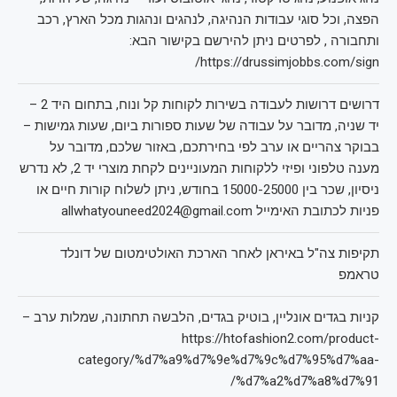
הפצה, וכל סוגי עבודות הנהיגה, לנהגים ונהגות מכל הארץ, רכב
ותחבורה , לפרטים ניתן להירשם בקישור הבא:
https://drussimjobbs.com/sign/
דרושים דרושות לעבודה בשירות לקוחות קל ונוח, בתחום היד 2 –
יד שניה, מדובר על עבודה של שעות ספורות ביום, שעות גמישות –
בבוקר צהריים או ערב לפי בחירתכם, באזור שלכם, מדובר על
מענה טלפוני ופיזי ללקוחות המעוניינים לקחת מוצרי יד 2, לא נדרש
ניסיון, שכר בין 15000-25000 בחודש, ניתן לשלוח קורות חיים או
פניות לכתובת האימייל allwhatyouneed2024@gmail.com
תקיפות צה"ל באיראן לאחר הארכת האולטימטום של דונלד
טראמפ
קניות בגדים אונליין, בוטיק בגדים, הלבשה תחתונה, שמלות ערב –
https://htofashion2.com/product-
category/%d7%a9%d7%9e%d7%9c%d7%95%d7%aa-
%d7%a2%d7%a8%d7%91/