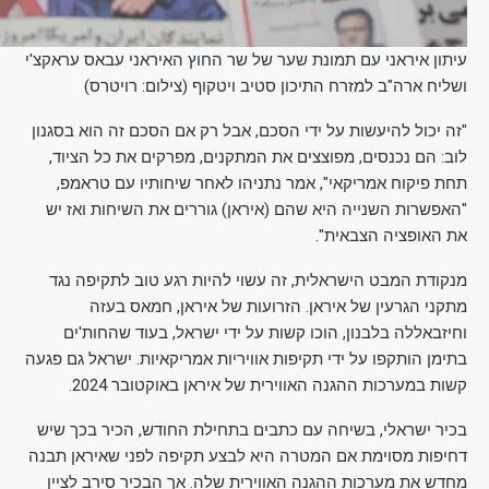
עיתון איראני עם תמונת שער של שר החוץ האיראני עבאס עראקצ'י
ושליח ארה"ב למזרח התיכון סטיב ויטקוף (צילום: רויטרס)
"זה יכול להיעשות על ידי הסכם, אבל רק אם הסכם זה הוא בסגנון
לוב: הם נכנסים, מפוצצים את המתקנים, מפרקים את כל הציוד,
תחת פיקוח אמריקאי", אמר נתניהו לאחר שיחותיו עם טראמפ,
"האפשרות השנייה היא שהם (איראן) גוררים את השיחות ואז יש
את האופציה הצבאית".
מנקודת המבט הישראלית, זה עשוי להיות רגע טוב לתקיפה נגד
מתקני הגרעין של איראן. הזרועות של איראן, חמאס בעזה
וחיזבאללה בלבנון, הוכו קשות על ידי ישראל, בעוד שהחות'ים
בתימן הותקפו על ידי תקיפות אוויריות אמריקאיות. ישראל גם פגעה
קשות במערכות ההגנה האווירית של איראן באוקטובר 2024.
בכיר ישראלי, בשיחה עם כתבים בתחילת החודש, הכיר בכך שיש
דחיפות מסוימת אם המטרה היא לבצע תקיפה לפני שאיראן תבנה
מחדש את מערכות ההגנה האווירית שלה. אך הבכיר סירב לציין