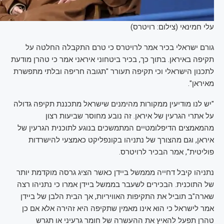
עלי חמינאי (צילום: רויטרס)
גורם ישראלי בכיר אמר לרויטרס כי טרם התקבלה החלטה על
תקיפה באיראן. בתוך כך, בכיר ביטחוני איראני אמר כי טהרן מודעת
לתכנון הישראלי וכי תקיפה תעורר "תגובה חריפה ובלתי מתפשרת
מאיראן".
"יש לנו מודיעין ממקורות מהימנים שישראל מתכננת תקיפה גדולה
על אתרי הגרעין של איראן. זה נובע מחוסר שביעות רצון
מהמאמצים הדיפלומטיים המתמשכים בנוגע לתוכנית הגרעין של
איראן, וגם מהצורך של נתניהו בקונפליקט כאמצעי להישרדות
פוליטית", אמר הבכיר לרויטרס.
נתניהו קיבל דחייה מממשל ביידן כאשר הציג גרסה מוקדמת יותר
של התוכנית. הבכירים לשעבר בממשל ביידן אמרו כי נתניהו רצה
שארה"ב תוביל את התקיפות האוויריות, אך הבית הלבן של ביידן
אמר לישראל כי הוא אינו מאמין שתקיפה היא זהירה אלא אם כן
טהרן תפעל להאיץ את ההעשרה של חומר גרעיני או תגרש