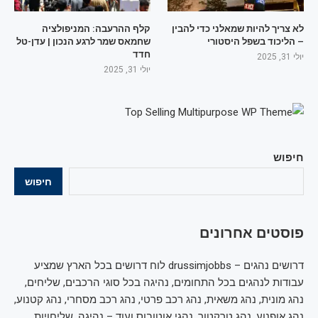
לא צריך להיות שמאלני כדי להבין
קלף ההרעבה: המניפולציה
– הליכוד בשפל היסטורי
שחמאס שמר לרגע הנכון | עדן-טל
חדד
יולי 31, 2025
יולי 31, 2025
חיפוש
חיפוש
פוסטים אחרונים
דרושים נהגים – drussimjobbs לוח דרושים בכל הארץ שמציע
עבודות לנהגים בכל התחומים, נהיגה בכל סוגי הרכבים, שליחים,
נהג מונית, נהג משאית, נהג רכב פרטי, נהג רכב מסחרי, נהג קטנוע,
נהג אופנוע, נהג טרקטור, נהגי אוטובוס ועוד – נהיגה, שליחויות,