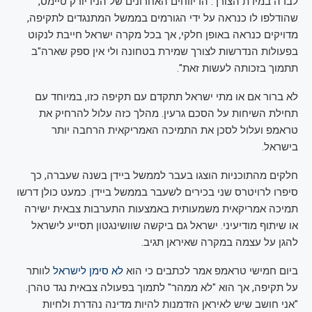
לבדה במידת הצורך. הדיווחים האחרונים של הניו יורק טיימס,
שהודלפו לו כנראה על ידי הגורמים בממשל המתנגדים לתקיפה,
מדויקים כנראה באופן חלקי, אך בכל מקרה ישראל חייבת לנקוט
בפעולות הנדרשות לצורך שמירת בטחונה ולי אין ספק שארה"ב
תתמוך בזכותה לעשות זאת".
לא ברור אם או מתי ישראל תתקדם עם תקיפה כזו, במיוחד עם
תחילת השיחות על הסכם גרעין. מהלך כזה עלול להרחיק את
טראמפ ועלול לסכן את התמיכה האמריקאית הרחבה יותר
בישראל.
חלקים מהתוכניות הוצגו בעבר לממשל ביידן בשנה שעברה, כך
סיפרו לרויטרס שני בכירים לשעבר בממשל ביידן. כמעט כולן דרשו
תמיכה אמריקאית משמעותית באמצעות התערבות צבאית ישירה
או שיתוף מודיעיני. ישראל גם ביקשה שוושינגטון תסייע לישראל
להגן על עצמה במקרה שאיראן תגיב.
ביום חמישי טראמפ אמר לכתבים כי הוא
לא סימן לישראל
לוותר
על תקיפה, אך הוא "לא ממהר" לתמוך בפעולה צבאית נגד טהרן.
"אני חושב שיש לאיראן הזדמנות להיות מדינה נהדרת ולחיות