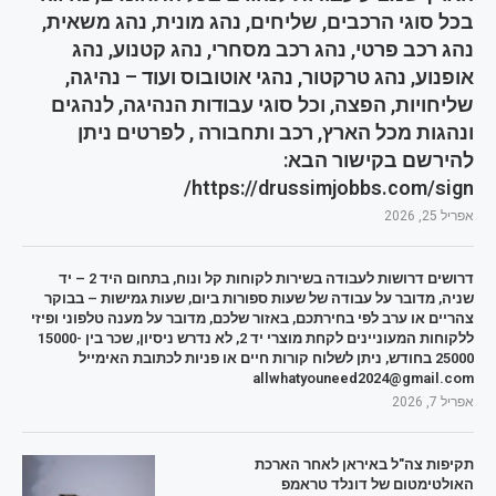
בכל סוגי הרכבים, שליחים, נהג מונית, נהג משאית,
נהג רכב פרטי, נהג רכב מסחרי, נהג קטנוע, נהג
אופנוע, נהג טרקטור, נהגי אוטובוס ועוד – נהיגה,
שליחויות, הפצה, וכל סוגי עבודות הנהיגה, לנהגים
ונהגות מכל הארץ, רכב ותחבורה , לפרטים ניתן
להירשם בקישור הבא:
https://drussimjobbs.com/sign/
אפריל 25, 2026
דרושים דרושות לעבודה בשירות לקוחות קל ונוח, בתחום היד 2 – יד
שניה, מדובר על עבודה של שעות ספורות ביום, שעות גמישות – בבוקר
צהריים או ערב לפי בחירתכם, באזור שלכם, מדובר על מענה טלפוני ופיזי
ללקוחות המעוניינים לקחת מוצרי יד 2, לא נדרש ניסיון, שכר בין 15000-
25000 בחודש, ניתן לשלוח קורות חיים או פניות לכתובת האימייל
allwhatyouneed2024@gmail.com
אפריל 7, 2026
תקיפות צה"ל באיראן לאחר הארכת
האולטימטום של דונלד טראמפ