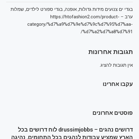
בגדי ים צנועים מידות גדולות, אופנה, בגדי ספורט לילדים, שמלות
ערב – https://htofashion2.com/product-
category/%d7%a9%d7%9e%d7%9c%d7%95%d7%aa-
%d7%a2%d7%a8%d7%91/
תגובות אחרונות
אין תגובות להציג.
עקבו אחרינו
פוסטים אחרונים
דרושים נהגים – drussimjobbs לוח דרושים בכל
הארץ שמציע עבודות לנהגים בכל התחומים, נהיגה