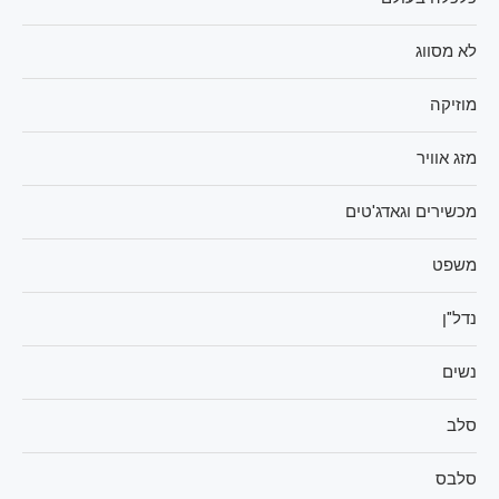
לא מסווג
מוזיקה
מזג אוויר
מכשירים וגאדג'טים
משפט
נדל"ן
נשים
סלב
סלבס