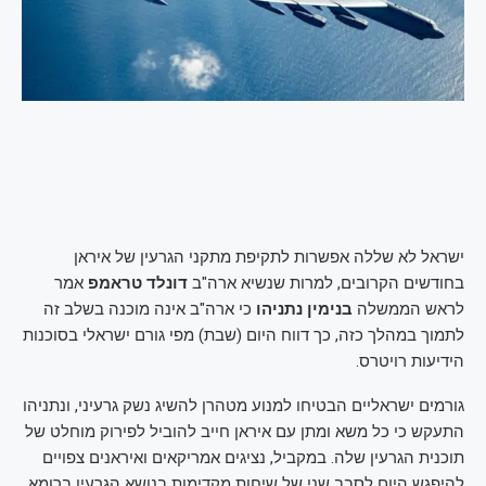
ישראל לא שללה אפשרות לתקיפת מתקני הגרעין של איראן
בחודשים הקרובים, למרות שנשיא ארה"ב
דונלד טראמפ
אמר
לראש הממשלה
בנימין נתניהו
כי ארה"ב אינה מוכנה בשלב זה
לתמוך במהלך כזה, כך דווח היום (שבת) מפי גורם ישראלי בסוכנות
הידיעות רויטרס.
גורמים ישראליים הבטיחו למנוע מטהרן להשיג נשק גרעיני, ונתניהו
התעקש כי כל משא ומתן עם איראן חייב להוביל לפירוק מוחלט של
תוכנית הגרעין שלה. במקביל, נציגים אמריקאים ואיראנים צפויים
להיפגש היום לסבב שני של שיחות מקדימות בנושא הגרעין ברומא.