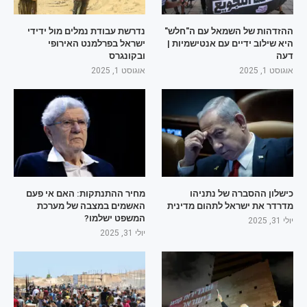
ההזדהות של השמאל עם ה"חלש"
נדרשת עבודת נמלים מול ידידי
היא שילוב ידיים עם אנטישמיות |
ישראל בפרלמנט האירופי
דעה
ובקונגרס
אוגוסט 1, 2025
אוגוסט 1, 2025
כישלון ההסברה של נתניהו
מחיר ההתנתקות: האם אי פעם
מדרדר את ישראל לתהום מדינית
האשמים במצבה של מערכת
המשפט ישלמו?
יולי 31, 2025
יולי 31, 2025