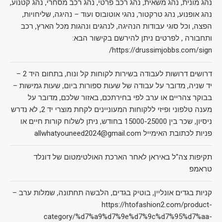
נהג מונית, נהג משאית, נהג רכב פרטי, נהג רכב מסחרי, נהג קטנוע,
נהג אופנוע, נהג טרקטור, נהגי אוטובוס ועוד – נהיגה, שליחויות,
הפצה, וכל סוגי עבודות הנהיגה, לנהגים ונהגות מכל הארץ, רכב
ותחבורה , לפרטים ניתן להירשם בקישור הבא:
https://drussimjobbs.com/sign/
דרושים דרושות לעבודה בשירות לקוחות קל ונוח, בתחום היד 2 –
יד שניה, מדובר על עבודה של שעות ספורות ביום, שעות גמישות –
בבוקר צהריים או ערב לפי בחירתכם, באזור שלכם, מדובר על
מענה טלפוני ופיזי ללקוחות המעוניינים לקחת מוצרי יד 2, לא נדרש
ניסיון, שכר בין 15000-25000 בחודש, ניתן לשלוח קורות חיים או
פניות לכתובת האימייל allwhatyouneed2024@gmail.com
תקיפות צה"ל באיראן לאחר הארכת האולטימטום של דונלד
טראמפ
קניות בגדים אונליין, בוטיק בגדים, הלבשה תחתונה, שמלות ערב –
https://htofashion2.com/product-
category/%d7%a9%d7%9e%d7%9c%d7%95%d7%aa-