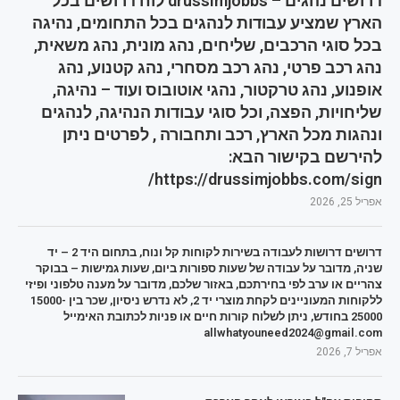
דרושים נהגים – drussimjobbs לוח דרושים בכל
הארץ שמציע עבודות לנהגים בכל התחומים, נהיגה
בכל סוגי הרכבים, שליחים, נהג מונית, נהג משאית,
נהג רכב פרטי, נהג רכב מסחרי, נהג קטנוע, נהג
אופנוע, נהג טרקטור, נהגי אוטובוס ועוד – נהיגה,
שליחויות, הפצה, וכל סוגי עבודות הנהיגה, לנהגים
ונהגות מכל הארץ, רכב ותחבורה , לפרטים ניתן
להירשם בקישור הבא:
https://drussimjobbs.com/sign/
אפריל 25, 2026
דרושים דרושות לעבודה בשירות לקוחות קל ונוח, בתחום היד 2 – יד
שניה, מדובר על עבודה של שעות ספורות ביום, שעות גמישות – בבוקר
צהריים או ערב לפי בחירתכם, באזור שלכם, מדובר על מענה טלפוני ופיזי
ללקוחות המעוניינים לקחת מוצרי יד 2, לא נדרש ניסיון, שכר בין 15000-
25000 בחודש, ניתן לשלוח קורות חיים או פניות לכתובת האימייל
allwhatyouneed2024@gmail.com
אפריל 7, 2026