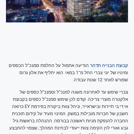
קבוצת הבנייה תדהר
הודיעה אתמול על החלפת סמנכ"ל הכספים
ומינויו של יוני צברי החל מ־1 במאי. הוא יחליף את אלון גרוס
שפורש לאחר 12 שנות עבודה.
צברי שימש עד לאחרונה משנה למנכ"ל וסמנכ"ל כספים של
אלקטרה מוצרי צריכה. קודם לכן שימש סמנכ"ל כספים בקבוצת
אי.די.בי תיירות ובישראייר, וניהל צוות ביקורת בפירמת EY כרואה
חשבון של חברות מובילות במשק. המינוי מעיד על קידום תוכנית
החברה להנפקת מניות ראשונה בבורסה. ההנהלה בראשות גיל
גבע ואורי לוין הקימה צוות ייעודי לבחינת המהלך, שצפוי להתבצע