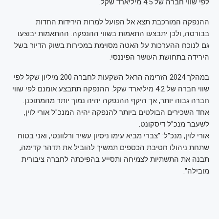
לפי שווי חברה של 4.5 מיליארד שקל.
ההנפקה המורכבת תצא אל הפועל למרות הירידות החדות
בבורסה, ולכן יתבצעו התאמות בשווי ההנפקה. ההתאמות יבוצעו
גם לנוכח ההערכות על האטה מסוימת במכירות בשוק הדיור בשל
הירידה בתחושת העושר הפיננסי.
במהלך 2024 הזרימה הראל השקעות לחברה 200 מיליון שקל לפי
שווי חברה של 4.2 מיליארד שקל. ההנפקה תתבצע אומנם לפי שווי
חברה גבוה יותר, אך היקף ההנפקה יהיה נמוך יותר מהמתוכנן.
אחד השכירים הבולטים ביותר להנפקה יהיה המנכ"ל אורי לוין,
לשעבר מנכ"ל דיסקונט.
אורי לוין, מנכ"ל: "צברי מביא עימו ניסיון עשיר ורלוונטי, ואני בטוח
שתחת ניהולו חטיבת הכספים תמשיך להוביל את תדהר קדימה,
תבנה את התשתיות לצמיחה ותסייע בהפיכתה לחברה ציבורית
מובילה".