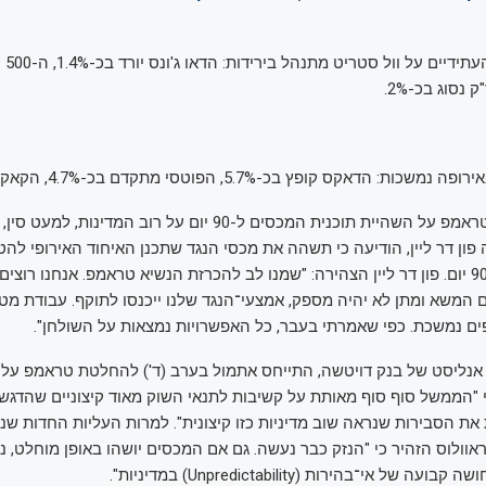
דאקס קופץ בכ-5.7%, הפוטסי מתקדם בכ-4.7%, הקאק מזנק בכ-5.7%.
בעקבות הכרזת טראמפ על השהיית תוכנית המכסים ל-90 יום על רוב המדי
 פון דר ליין, הודיעה כי תשהה את מכסי הנגד שתכנן האיחוד האירופי להט
ב-15 באפריל ב-90 יום. פון דר ליין הצהירה: "שמנו לב להכרזת הנשיא טראמפ. אנחנו ר
ם המשא ומתן לא יהיה מספק, אמצעי־הנגד שלנו ייכנסו לתוקף. עבודת מ
ים נמשכת. כפי שאמרתי בעבר, כל האפשרויות נמצאות על השולחן".
ס, אנליסט של בנק דויטשה, התייחס אתמול בערב (ד') להחלטת טראמפ על
 "הממשל סוף סוף מאותת על קשיבות לתנאי השוק מאוד קיצוניים שהדגשנ
את הסבירות שנראה שוב מדיניות כזו קיצונית". למרות העליות החדות שנר
וולוס הזהיר כי "הנזק כבר נעשה. גם אם המכסים יושהו באופן מוחלט, נז
ל אי־בהירות (Unpredictability) במדיניות".