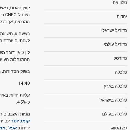
טלוויזיה
קווין האסט, ראש
היו
יהדות
המכסים, אך ככל 
כדורגל ישראלי
לשנתיים יורדת בכ-8 נקודות בסיס ועומדת על כ-
כדורגל עולמי
לין ג'יאן, דובר
כדורסל
ההתנהלות העוינת 
בשוק הסחורות, הזהב ממשיך ב
כלכלה
14:40
כלכלה בארץ
כלכלה בישראל
כ-4.5%.
מניות השבבים רו
כלכלה בעולם
קומפיוטר
עם ירידות ש
ירידות:
אפל
,
אמז
לא מסווג