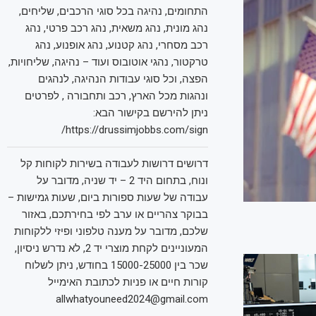
התחומים, נהיגה בכל סוגי הרכבים, שליחים,
נהג מונית, נהג משאית, נהג רכב פרטי, נהג
רכב מסחרי, נהג קטנוע, נהג אופנוע, נהג
טרקטור, נהגי אוטובוס ועוד – נהיגה, שליחויות,
הפצה, וכל סוגי עבודות הנהיגה, לנהגים
ונהגות מכל הארץ, רכב ותחבורה , לפרטים
ניתן להירשם בקישור הבא:
https://drussimjobbs.com/sign/
דרושים דרושות לעבודה בשירות לקוחות קל
ונוח, בתחום היד 2 – יד שניה, מדובר על
עבודה של שעות ספורות ביום, שעות גמישות –
בבוקר צהריים או ערב לפי בחירתכם, באזור
שלכם, מדובר על מענה טלפוני ופיזי ללקוחות
המעוניינים לקחת מוצרי יד 2, לא נדרש ניסיון,
שכר בין 15000-25000 בחודש, ניתן לשלוח
קורות חיים או פניות לכתובת האימייל
allwhatyouneed2024@gmail.com