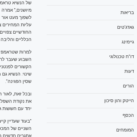
מיושנים," אמרה 
בריאות
לשפוך מעט אור 
עליות המחירים צ
גאדג'טים
החודשיים צפויי
הכלליים והליבה מ
גיימינג
דו"ח טכנולוגי
השבוע שעבר לרוב
הקשורים לפנטניל
דעות
שסין הפגינה".
הורים
ובכל זאת, לאור 
הייטק והון סיכון
את נקודת השפל ב
יחד עם חששות גו
הכסף
"בעוד שעדיין קיי
השניים של המכסי
המומחים
אתגרים חדשים בכ