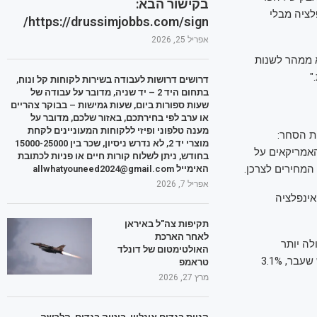
בקישור הבא:
לציה מבלי
https://drussimjobbs.com/sign/
אפריל 25, 2026
א ממהר לשנות
"
דרושים דרושות לעבודה בשירות לקוחות קל ונוח,
בתחום היד 2 – יד שניה, מדובר על עבודה של
שעות ספורות ביום, שעות גמישות – בבוקר צהריים
או ערב לפי בחירתכם, באזור שלכם, מדובר על
מענה טלפוני ופיזי ללקוחות המעוניינים לקחת
ית הסחר:
מוצרי יד 2, לא נדרש ניסיון, שכר בין 15000-25000
א האמריקאים על
בחודש, ניתן לשלוח קורות חיים או פניות לכתובת
מחירים לצרכן.
האימייל allwhatyouneed2024@gmail.com
אפריל 7, 2026
0.1% לעומת צפי לעלייה של 0.1% ואף יותר לעומת פברואר, 0.2%, האינפלציה
תקיפות צה"ל באיראן
לאחר הארכת
י וירידה גדולה יותר
האולטימטום של דונלד
מהחודש שעבר, מדד הליבה השנתי עלה ב-2.8% פחות מהצפי וירידה קטנה לעומת החודש שעבר, 3.1%
טראמפ
מרץ 27, 2026