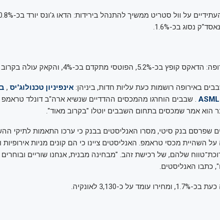
5., הפוטסי מתקדם בכ-4%, והקאק עולה בקרוב ל-5%.
בים באירופה רושמות כעת עליות חדות, ביניהן:
אינפיניון טכנולוג'יס
,
בי
ASML
. שבבים הוחרגו מהמכסים ההדדיים שנשיא ארה"ב דונלד טראמפ
הוא אמר שמכסים בתחום השבבים יוטלו "בקרוב מאוד".
 שפרסם בנק סיטי, מסרו האנליסטים בבנק כי ערכו התאמות לתיקי הה
ל השהיית מכסי טראמפ. האנליסטים ציינו כי הם קונים מניות אירופיות ו
ת־טווח שלהם, של רכישת זהב. "מבחינה מבנית, אנחנו שוריים ובוחרים
, כתבו האנליסטים.
ד על כ-3,130 לאונקיה.