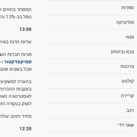
ספרות
נופל בכ-1.3% והנאסד"ק נסוג בכ-1.6%.
פוליטיקה
13:00
פנאי
עליות חדות באירופה: הדאקס קופץ בכ-2%
צבא וביטחון
מניות חברות השב
סמיקונדקטור
ו-
צרכנות
אבל בשבוע שעבר 
קולנוע
בהערה למשקיעים
בעקבות ההכרזה ע
קריירה
לאסטרטגיה הארוכ
לשוק בנקודה הזו"
רכב
מחיר הזהב עולה כעת בכ-1.7%, ומחירו עומ
שוגר דדי
12:20