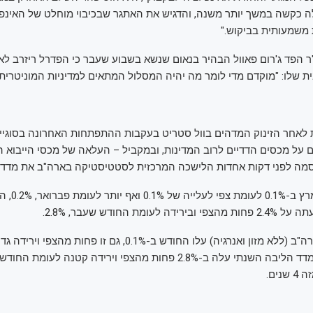
 כקשה במשך יותר משנה, והדגיש את האתגר שבכיבוי מוחלט של האינפ
משמעותית בביקוש."
"ר הפד ג'רום פאוול הבהיר בנאום שנשא בשבוע שעבר כי הפדרל ריזרב ל
ית שלו: "מוקדם מדי לומר מה יהיה המסלול המתאים למדיניות המוניטרית.
-24 שעות לאחר הזינוק המדהים בוול סטריט בעקבות ההתפתחות האחרונה בסוגי
אה של 90 יום על מכסים הדדיים לרוב המדינות, ובמקביל – העלאה של מכסי הייבו
סמה לפני דקות אחדות הלישכה המרכזית לסטטיסטיקה בארה"ב את מדד ה
המחירים ירדו במרץ ב-
עומת החודש שעבר, 2.8%.
מחירי הליבה בארה"ב (ללא מזון ואנרגיה) עלו החודש ב-0.1%, גם זו פחות מהצפ
נים.