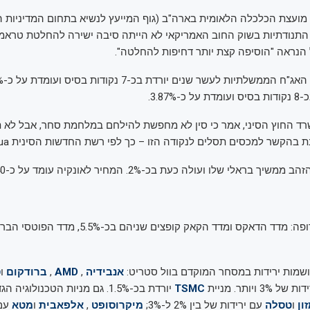
 מועצת הכלכלה הלאומית בארה"ב (גוף המייעץ לנשיא בתחום המדיניות ה
ם ל-CNBC כי התנודתיות בשוק החוב האמריקאי לא הייתה סיבה ישירה להחלטת טר
הנראה "הוסיפה קצת יותר דחיפות להחלטה".
3.87%.
 משרד החוץ הסיני, אמר כי סין לא מחפשת להילחם במלחמת סחר, אבל לא 
בהקשר למכסים תסלים לנקודה הזו – כך לפי רשת החדשות הסינית Xinhua.
ראלי שלו ועולה כעת בכ-2%. המחיר לאונקיה עומד על כ-3,140 דולר.
עליות חדות באירופה: מדד הדאקס ומדד הקאק קופצים שנ
שמות ירידות במסחר המוקדם בוול סטריט:
אנבידיה
,
AMD
,
ברודקום
ו
ס
ל 3% ויותר. מניית
TSMC
יורדת בכ-1.5%. גם מניות הטכנולוגי
ון
ו
טסלה
עם ירידות של בין 2% ל-3%;
מיקרוסופט
,
אלפאבית
ו
מטא
עם 