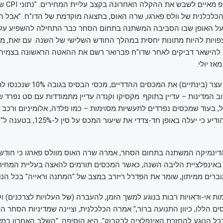
של הנשיא טרא
הכלכלנית של וולס פארגו, שרה האוס, בתצוגה מוקדמת של הדו"ח. "אבל ה
על האופן שבו הסביבה המשתנה בתחום הסחר כבר התחילה להשפיע על 
פויות להיות מתונות יחסית במהלך החודש השלישי של השנה. עם זאת, מח
ם להישאר דביקים לאחר שדו"ח פברואר רשם את ההאטה הראשונה בצמיח
אז יולי.
למרות שטראמפ עצר (בינתיים) את המכסים ההדדי
 המדינות – עדיין בתוקף. מקסיקו וקנדה עדיין מתמודדות עם סט נפרד 
, בעוד שמכסים נפרדים לתעשיות מסוימות – כמו פלדה, אלומיניום ורכב –
שינוי. הנשיא גם הודיע כי יעלה באופן חד-צדדי א
הדינמיקה המשתנה בתחום הסחר, אמרה שרה האוס מוולס פארגו כי חודש 
אינפלציית הליבה השנה, כאשר המכסים תורמים להאצה בעליית המחירים
ברים ממיתון, שומר את הפדרל ריזרב במצב של "המתנה וראייה" בכל הנוג
מות אי-ודאויות רבות בנוגע למשך הזמן, להעברה (של העלויות לצרכנים) 
ם הללו, כיוון התנועה ברור," אמרה הכלכלנית, וציינה שמדיניות הסחר ה
ל הנוגע להחזרת האינפלציה לבקבוק", היא הוסיפה: "השלב האחרון במ