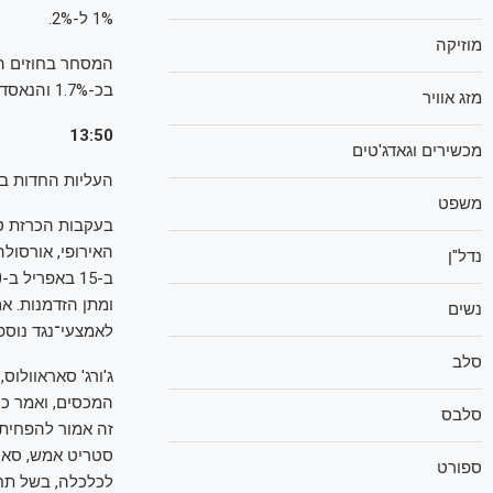
1% ל-2%.
מוזיקה
בכ-1.7% והנאסד"ק נסוג בכ-2%.
מזג אוויר
13:50
מכשירים וגאדג'טים
העליות החדות באירופה נמשכות: ה
משפט
האירופי, אורסולה
נדל"ן
ומתן הזדמנות. א
נשים
לאמצעי־נגד נוספ
סלב
ג'ורג' סאראוולו
המכסים, ואמר כי
סלבס
זה אמור להפחית 
סטריט אמש, סארא
ספורט
לכלכלה, בשל תחושה קבועה ש