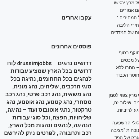
מפ מאיים לשבש את ההקלה האחרונה בקצב עליית המחירים. "נתוני CPI של מרץ ירגישו
ם אמורים
עקבו אחרינו
המחירים."
ירי הליבה
ה של המדדים
פוסטים אחרונים
ים, מכסי הבסיס בגובה 10% שנכנסו לתוקף בסוף
של מכסים
דרושים נהגים – drussimjobbs לוח
 נותרו ללא
דרושים בכל הארץ שמציע עבודות
ת שיעור המכס על סין ל-125%, בטענה ל"חוסר הכבוד
לנהגים בכל התחומים, נהיגה בכל
סוגי הרכבים, שליחים, נהג מונית,
נהג משאית, נהג רכב פרטי, נהג רכב
מרץ צפוי לסמן
מסחרי, נהג קטנוע, נהג אופנוע, נהג
. שילוב זה,
טרקטור, נהגי אוטובוס ועוד – נהיגה,
ע לריביות.
שליחויות, הפצה, וכל סוגי עבודות
ולגלי ההשפעה
הנהיגה, לנהגים ונהגות מכל הארץ,
נוכחית "מציבה
רכב ותחבורה , לפרטים ניתן להירשם
אבק של הפד