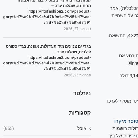
קניות בגדים אונליין, בוטיק בגדים, הלבשה
תחתונה, שמלות ערב –
כלכלית), אמר
https://htofashion2.com/product-
אמפ על השהיית
tegory/%d7%a9%d7%9e%d7%9c%d7%95%d7%aa-
%d7%a2%d7%a8%d7%91/
פברואר 27, 2026
בשעה זו, תשואת האג"ח הממשלתיות לעשר שנים יורדת בכ-7 נקודות בסיס ועומדת על כ-4.32%; התשואה
בגדי ים צנועים מידות גדולות, אופנה, בגדי ספורט
לילדים, שמלות ערב –
תירתע אם
https://htofashion2.com/product-
tegory/%d7%a9%d7%9e%d7%9c%d7%95%d7%aa-
%d7%a2%d7%a8%d7%91/
פברואר 26, 2026
ניוזלטר
יהם בכ-5.5%, מדד הפוטסי הבריטי מוסיף לערכו
קטגוריות
ופר מיקרו
ה הגדולות רושמות
אוכל
(655)
ירידות של בין