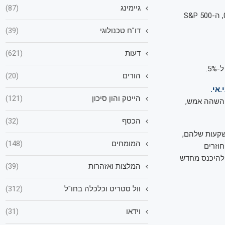
גיימינג
(87)
המסחר בחוזים העתידיים על וול סטריט ממשיך להתנהל בירידות: הדאו ג'ונס יורד בכ-0.8%, ה-S&P 500
דו"ח טכנולוגי
(39)
דעות
(621)
הורים
(20)
.אי.
הייטק והון סיכון
(121)
 השהה אמש,
הכסף
(32)
שקעות שלהם,
המומחים
(148)
חוזרים
 להיכנס מחדש
המלצות ואזהרות
(39)
וול סטריט וכלכלה בחו"ל
(312)
וידאו
(31)