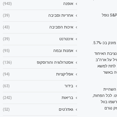
אופנה
(943)
המסחר בחוזים העתידיים על וול סטריט מתנהל בירידות: הדאו ג'ונס יורד בכ-1.4%, ה-S&P 500 נופל
אחריות וסביבה
(39)
איכות הסביבה
(43)
אינטרנט
(39)
אמנות ובמה
(95)
נות, למעט סין, נציבת האיחוד
יל על ארה"ב
אסטרולוגיה והורוסקופ
(136)
וצים לתת למשא
טה באשר
אפליקציות
(94)
בידור
(63)
 השהיית
ו. לכל הפחות,
בריאות
(242)
שמו בוול
ק נגרם
גאדג'טים
(52)