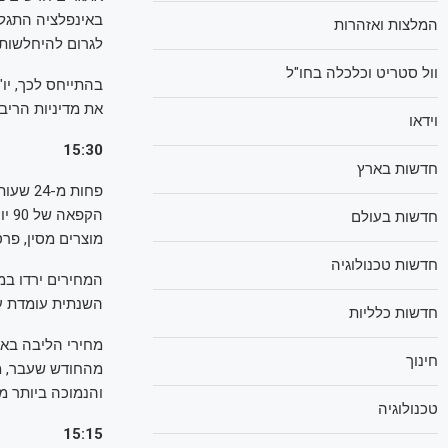
באינפלציה התגלה
המלצות ואזהרות
לגרום להיחלשות 
וול סטריט וכלכלה בחו"ל
בהתייחס לכך, יו
את מדיניות הריב
וידאו
15:30
חדשות בארץ
פחות מ
הקפ
חדשות בעולם
מוצרים מסין, פר
חדשות טכנולוגיה
השנתית עומדת עתה על 2.4% פחות מהצפי ובירידה ל
חדשות כלליות
חינוך
והנמוכה ביותר מזה 4 ש
טכנולוגיה
15:15