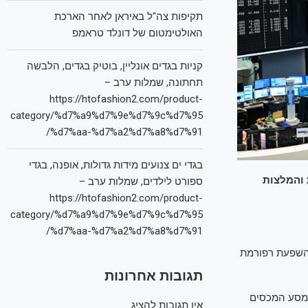
תקיפות צה"ל באיראן לאחר הארכת
האולטימטום של דונלד טראמפ
קניות בגדים אונליין, בוטיק בגדים, הלבשה
תחתונה, שמלות ערב –
https://htofashion2.com/product-
category/%d7%a9%d7%9e%d7%9c%d7%95
%d7%aa-%d7%a2%d7%a8%d7%91/
בגדי ים צנועים מידות גדולות, אופנה, בגדי
 והמלצות
ספורט לילדים, שמלות ערב –
https://htofashion2.com/product-
category/%d7%a9%d7%9e%d7%9c%d7%95
%d7%aa-%d7%a2%d7%a8%d7%91/
 השפעת רפורמת
תגובות אחרונות
 מסע המכסים
אין תגובות להציג.