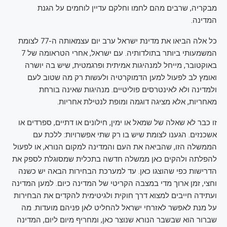
מבקריה, שרבים מהם לחמו וחלקם עדיין לוחמים על הגנת
המדינה.
כל אלה הביאו את מדינת ישראל ערב יום עצמאותה ה-77 לצומת
המשמעותי ביותר בתולדותיה. עם ישראל, אחרי הטראומה של 7
באוקטובר, מייחל למנהיגות אמיתית ופרגמטית, שיש בה יושרה
ואומץ לב לפעול למען הדמוקרטיה ולעשות רק מה שטוב לעם
ולמדינה ולא לאינטרסים פוליטיים. מנהיגות שאינה בורחת
מאחריות, אלא מציגה דוגמה ומופת לנטילת אחריות.
זו כבר לא שאלה של שמאל או ימין, חילונים או דתיים, ספרדים או
אשכנזים. הגענו לצומת שיש בו רק שתי אפשרויות: ללכת עם
הממשלה הזו, שהביאה את העם והמדינה למקום הנורא, או לפעול
להפלתה ולהקים כאן ממשלה חדשה בתכלית שמסוגלת לספק את
הדרישות כפי שהוצגו כאן. עד למערכת הבחירות הבאה יש כשנה
וחצי, זמן ארוך מדי במצבה הקריטי של המדינה כיום. למען המדינה
ועתידה חייבים למצוא דרך חוקית ולגיטימית להקדים את הבחירות
על מנת לאפשר לאזרחי ישראל להחליט לאן פניהם מועדות. מה
שברור הוא שבשבר הנורא שנוצר כאן, ומחריף מיום ליום, המדינה