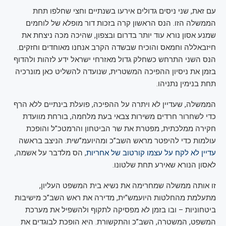
עם זאת, שני ניסים גדולים אירעו בשנתיים וחצי שחלפו תחת
הממשלה הזו. הנס הראשון קרה בזכות דור מופלא של לוחמים
שמנע אסון נורא עוד יותר בדרום ובצפון, שהיכה מכה ניצחת את
חיזבאללה וחמאס והוכיח שבשדה הקרב אנחנו מאוחדים וחזקים.
הנס השני התרחש כשחלק גדול מאזרחי ישראל ידע לזהות ולהדוף
בזמן את ניסיון ההפיכה המשטרית, שנועדה להשליט כאן מונרכיה
תחת בנימין נתניהו.
הממשלה, שעדיין לא ויתרה על ההפיכה, פועלת בינתיים ללא הרף
כדי לשחרור חרדים משירות צבאי בעת מלחמה, בורחת מוועדת
חקירה ממלכתית, מפטרת את שר הביטחון והרמטכ”ל והופכת
עולמות כדי להיפטר מראש השב”כ ומהיועמ”שית. הניצב בראשה
עדיין לא לקח על עצמו קורטוב של אחריות
, הס מלדבר על אשמה,
לאסון הנורא שאירע תחת שלטונו.
זו אותה ממשלה שמחרימה את נשיא בית המשפט העליון,
מתעלמת מהחלטות היועמש”ית, מדירה את ראש השב”כ מישיבות
ביטחוניות – ובו בזמן לא מפסיקה לתקוף ולהשפיל את מערכת
המשפט, המשטרה, השב”כ והתקשורת. היא הופכת לבוגדים את