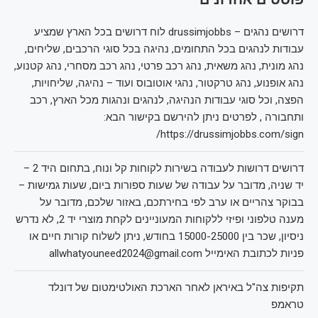
דרושים נהגים – drussimjobbs לוח דרושים בכל הארץ שמציע
עבודות לנהגים בכל התחומים, נהיגה בכל סוגי הרכבים, שליחים,
נהג מונית, נהג משאית, נהג רכב פרטי, נהג רכב מסחרי, נהג קטנוע,
נהג אופנוע, נהג טרקטור, נהגי אוטובוס ועוד – נהיגה, שליחויות,
הפצה, וכל סוגי עבודות הנהיגה, לנהגים ונהגות מכל הארץ, רכב
ותחבורה , לפרטים ניתן להירשם בקישור הבא:
https://drussimjobbs.com/sign/
דרושים דרושות לעבודה בשירות לקוחות קל ונוח, בתחום היד 2 –
יד שניה, מדובר על עבודה של שעות ספורות ביום, שעות גמישות –
בבוקר צהריים או ערב לפי בחירתכם, באזור שלכם, מדובר על
מענה טלפוני ופיזי ללקוחות המעוניינים לקחת מוצרי יד 2, לא נדרש
ניסיון, שכר בין 15000-25000 בחודש, ניתן לשלוח קורות חיים או
פניות לכתובת האימייל allwhatyouneed2024@gmail.com
תקיפות צה"ל באיראן לאחר הארכת האולטימטום של דונלד
טראמפ