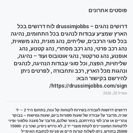
פוסטים אחרונים
דרושים נהגים – drussimjobbs לוח דרושים בכל
הארץ שמציע עבודות לנהגים בכל התחומים, נהיגה
בכל סוגי הרכבים, שליחים, נהג מונית, נהג משאית,
נהג רכב פרטי, נהג רכב מסחרי, נהג קטנוע, נהג
אופנוע, נהג טרקטור, נהגי אוטובוס ועוד – נהיגה,
שליחויות, הפצה, וכל סוגי עבודות הנהיגה, לנהגים
ונהגות מכל הארץ, רכב ותחבורה , לפרטים ניתן
להירשם בקישור הבא:
https://drussimjobbs.com/sign/
אפריל 25, 2026
דרושים דרושות לעבודה בשירות לקוחות קל ונוח, בתחום היד 2 – יד
שניה, מדובר על עבודה של שעות ספורות ביום, שעות גמישות – בבוקר
צהריים או ערב לפי בחירתכם, באזור שלכם, מדובר על מענה טלפוני ופיזי
ללקוחות המעוניינים לקחת מוצרי יד 2, לא נדרש ניסיון, שכר בין 15000-
25000 בחודש, ניתן לשלוח קורות חיים או פניות לכתובת האימייל