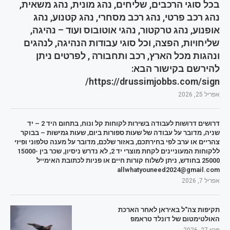
בכל סוגי הרכבים, שליחים, נהג מונית, נהג משאית,
נהג רכב פרטי, נהג רכב מסחרי, נהג קטנוע, נהג
אופנוע, נהג טרקטור, נהגי אוטובוס ועוד – נהיגה,
שליחויות, הפצה, וכל סוגי עבודות הנהיגה, לנהגים
ונהגות מכל הארץ, רכב ותחבורה , לפרטים ניתן
להירשם בקישור הבא:
https://drussimjobbs.com/sign/
אפריל 25, 2026
דרושים דרושות לעבודה בשירות לקוחות קל ונוח, בתחום היד 2 – יד
שניה, מדובר על עבודה של שעות ספורות ביום, שעות גמישות – בבוקר
צהריים או ערב לפי בחירתכם, באזור שלכם, מדובר על מענה טלפוני ופיזי
ללקוחות המעוניינים לקחת מוצרי יד 2, לא נדרש ניסיון, שכר בין 15000-
25000 בחודש, ניתן לשלוח קורות חיים או פניות לכתובת האימייל
allwhatyouneed2024@gmail.com
אפריל 7, 2026
תקיפות צה"ל באיראן לאחר הארכת
האולטימטום של דונלד טראמפ