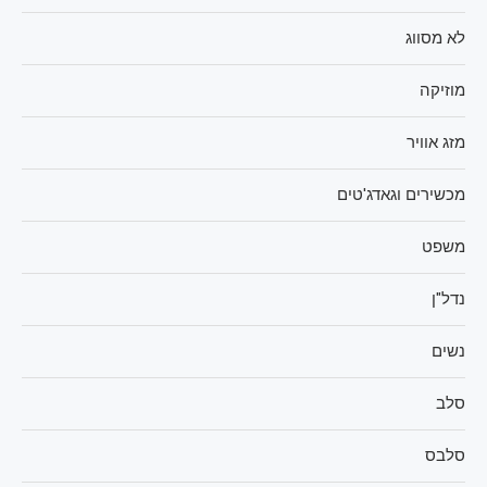
לא מסווג
מוזיקה
מזג אוויר
מכשירים וגאדג'טים
משפט
נדל"ן
נשים
סלב
סלבס