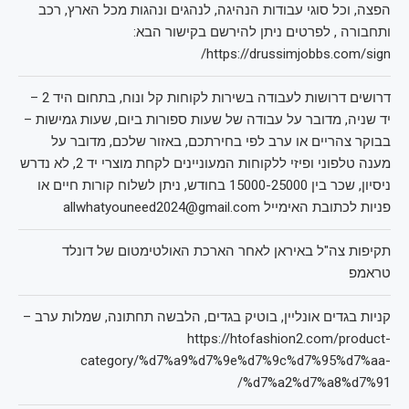
הפצה, וכל סוגי עבודות הנהיגה, לנהגים ונהגות מכל הארץ, רכב
ותחבורה , לפרטים ניתן להירשם בקישור הבא:
https://drussimjobbs.com/sign/
דרושים דרושות לעבודה בשירות לקוחות קל ונוח, בתחום היד 2 –
יד שניה, מדובר על עבודה של שעות ספורות ביום, שעות גמישות –
בבוקר צהריים או ערב לפי בחירתכם, באזור שלכם, מדובר על
מענה טלפוני ופיזי ללקוחות המעוניינים לקחת מוצרי יד 2, לא נדרש
ניסיון, שכר בין 15000-25000 בחודש, ניתן לשלוח קורות חיים או
פניות לכתובת האימייל allwhatyouneed2024@gmail.com
תקיפות צה"ל באיראן לאחר הארכת האולטימטום של דונלד
טראמפ
קניות בגדים אונליין, בוטיק בגדים, הלבשה תחתונה, שמלות ערב –
https://htofashion2.com/product-
category/%d7%a9%d7%9e%d7%9c%d7%95%d7%aa-
%d7%a2%d7%a8%d7%91/