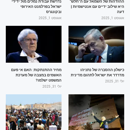
ההזדהות של השמאל עם ה"חלש"
נדרשת עבודת נמלים מול ידידי
היא שילוב ידיים עם אנטישמיות |
ישראל בפרלמנט האירופי
דעה
ובקונגרס
אוגוסט 1, 2025
אוגוסט 1, 2025
כישלון ההסברה של נתניהו
מחיר ההתנתקות: האם אי פעם
מדרדר את ישראל לתהום מדינית
האשמים במצבה של מערכת
המשפט ישלמו?
יולי 31, 2025
יולי 31, 2025