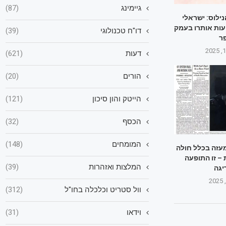
גיימינג
(87)
ילוס: ישראלי
ועות אותרו בעמק
דו"ח טכנולוגי
(39)
ר
דעות
(621)
הורים
(20)
הייטק והון סיכון
(121)
הכסף
(32)
המומחים
(148)
מעזה בכלל חולה
– זו התופעה
המלצות ואזהרות
(39)
יגה
וול סטריט וכלכלה בחו"ל
(312)
וידאו
(31)