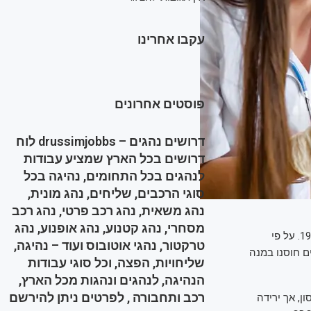
עקבו אחרינו
פוסטים אחרונים
דרושים נהגים – drussimjobbs לוח
דרושים בכל הארץ שמציע עבודות
לנהגים בכל התחומים, נהיגה בכל
סוגי הרכבים, שליחים, נהג מונית,
נהג משאית, נהג רכב פרטי, נהג רכב
מסחרי, נהג קטנוע, נהג אופנוע, נהג
ה־CDC מסר כי כ־11% מהחולים בארצות הברית אושפזו, רובם המוחלט ילדים מתחת לגיל 19. על פי
טרקטור, נהגי אוטובוס ועוד – נהיגה,
 או שסטטוס החיסון שלהם אינו ידוע. רק 1% מהחולים חוסנו במנה
שליחויות, הפצה, וכל סוגי עבודות
הנהיגה, לנהגים ונהגות מכל הארץ,
רכב ותחבורה , לפרטים ניתן להירשם
חת מבצעי החיסון, אך ירידה