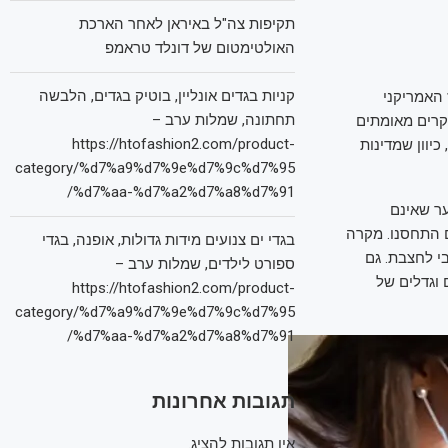
תקיפות צה"ל באיראן לאחר הארכת
האולטימטום של דונלד טראמפ
קניות בגדים אונליין, בוטיק בגדים, הלבשה
האמריקני
תחתונה, שמלות ערב –
מניעתן (CDC), שפורסמו בסוף השבוע האחרון, אותרו עד כה לפחות 712 מקרים מאומתים
https://htofashion2.com/product-
סופיים, כיוון שמדינות
category/%d7%a9%d7%9e%d7%9c%d7%95
%d7%aa-%d7%a2%d7%a8%d7%91/
ים ובני נוער שאינם
ם התחסנו. מקרה
בגדי ים צנועים מידות גדולות, אופנה, בגדי
י לחצבת. גם
ספורט לילדים, שמלות ערב –
ם וגדלים של
https://htofashion2.com/product-
category/%d7%a9%d7%9e%d7%9c%d7%95
%d7%aa-%d7%a2%d7%a8%d7%91/
תגובות אחרונות
אין תגובות להציג.