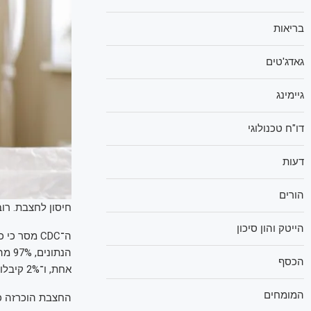
בריאות
גאדג'טים
גיימינג
דו"ח טכנולוגי
דעות
הורים
חיסון לחצבת. רו
הייטק והון סיכון
הכסף
אחת, ו־2% קיבלו שתי מנות מלאות של חיסון MMR – המחסן גם מפני אדמת וחזרת.
המומחים