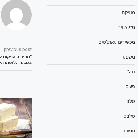
מוזיקה
מזג אוויר
מכשירים וגאדג'טים
previous post
משפט
"ספיריט הפקות ע
בסגנון הלוטוס הל
נדל"ן
נשים
סלב
סלבס
ספורט