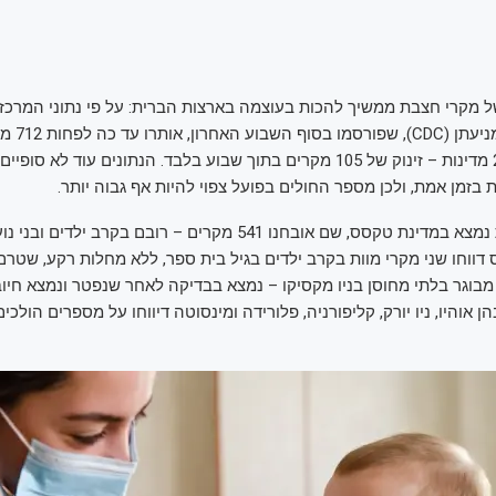
 מקרי חצבת ממשיך להכות בעוצמה בארצות הברית: על פי נתוני המרכז 
לבקרת מחלות ו
של המחלה ב־24 מדינות – זינוק של 105 מקרים בתוך שבוע בלבד. הנתונים עוד לא 
ת בזמן אמת, ולכן מספר החולים בפועל צפוי להיות אף גבוה יותר.
מוקד ההתפרצות נמצא במדינת טקסס, שם אובחנו 541 מקרים – רובם בקרב ילד
דווחו שני מקרי מוות בקרב ילדים בגיל בית ספר, ללא מחלות רקע, שטר
מבוגר בלתי מחוסן בניו מקסיקו – נמצא בבדיקה לאחר שנפטר ונמצא חיוב
ן אוהיו, ניו יורק, קליפורניה, פלורידה ומינסוטה דיווחו על מספרים הולכי