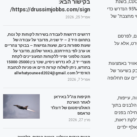
בקישור הבא:
מתמשכת בשיעורי ההתחסנות בקרב ילדים הובילה לפגיעה בחסינות הקהילתית. על פי ה־CDC, בשנת
https://drussimjobbs.com/sign/
הלימודים 2023-2024 שיעור ההתחסנות בקרב ילדי גן ירד ל־92.7% בלבד – מתחת לרף ה־95% הנדרש כדי
י מחצבת" של
אפריל 25, 2026
דרושים דרושות לעבודה בשירות לקוחות קל ונוח,
ם, לפרסם
בתחום היד 2 – יד שניה, מדובר על עבודה של
רט, אלא על
שעות ספורות ביום, שעות גמישות – בבוקר צהריים
או ערב לפי בחירתכם, באזור שלכם, מדובר על
מענה טלפוני ופיזי ללקוחות המעוניינים לקחת
מוצרי יד 2, לא נדרש ניסיון, שכר בין 15000-25000
וויר באמצעות
בחודש, ניתן לשלוח קורות חיים או פניות לכתובת
ק בשיעור של
האימייל allwhatyouneed2024@gmail.com
ורים עם תחלופה
אפריל 7, 2026
תקיפות צה"ל באיראן
ם גבוה, עייפות,
לאחר הארכת
 הלבנים בתוך
האולטימטום של דונלד
חילה בפנים
טראמפ
לקת ריאות,
מרץ 27, 2026
אלף ילדים