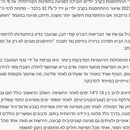
 נרחבות. אם ההתפרצות תימשך יותר משנה, תיתכן פגיעה במעמד "חופש
ל גם את שר הבריאות רוברט קנדי הבן, שבעבר נודע בהתנגדותו לחיסוני
 הביע תמיכה ברורה בחיסון נגד חצבת. "החיסונים מגנים לא רק על הפ
תב.
המחלות הזיהומיות המדבקות ביותר. היא נגרמת על ידי נגיף המועבר בא
 רוק או הפרשות מהאף והפה. אדם בריא שנחשף לחולה חצבת צפוי להידב
 לא חוסן. הנגיף שורד באוויר עד שעתיים לאחר פליטה, מה שהופך מקומות סג
עייתיים במיוחד להדבקה.
הסימפטומים מופיעים לרוב בין 10 ל־14 ימים לאחר החשיפה. השלב הראשוני כולל חו
ודלקת עיניים (קונג'ונקטיביטיס). לאחר מספר ימים מופיעים כתמי קופליק
ק של המחלה. לאחר מכן מופיעה פריחה אופיינית בצבע אדום־ורוד שמת
ה, בדרך כלל מלווה בירידה הדרגתית בחום. סיבוכים אפשריים כוללים ד
וזניים ולעיתים גם פגיעה קוגניטיבית קבועה, חירשות או מוות. אחד מכל 
לוגי חמור, ואחד מכל חמישה חולים לא מחוסנים נזקק לאשפוז.