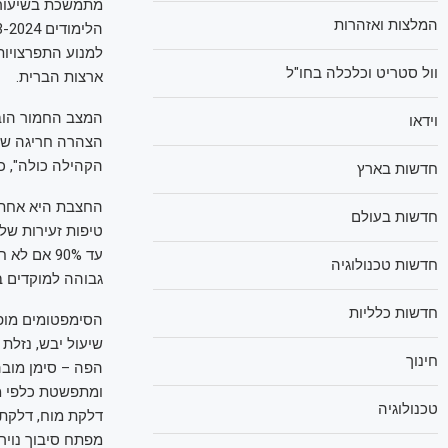
המלצות ואזהרות
למנוע התפרצויות
וול סטריט וכלכלה בחו"ל
ארצות הברית.
המצב החמור הובי
וידאו
הצהרה חריגה שבה
הקהילה כולה", כ
חדשות בארץ
החצבת היא אחת מ
חדשות בעולם
טיפות זעירות של
עד 90% אם
חדשות טכנולוגיה
גבוהה למוקדים ב
חדשות כלליות
שיעול יבש, נזלת 
חינוך
הפה – סימן מובה
ומתפשטת כלפי מט
טכנולוגיה
דלקת מוח, דלקת א
מפתח סיבוך נוירו