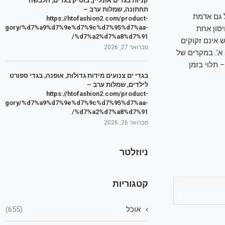
קניות בגדים אונליין, בוטיק בגדים, הלבשה
תחתונה, שמלות ערב –
 חצבת ניתן כחלק מחיסון משולב (MMR), הכולל גם אדמת
https://htofashion2.com/product-
tegory/%d7%a9%d7%9e%d7%9c%d7%95%d7%aa-
ה השנייה בגילאי 4 עד 6. לפי ה־CDC, מנת חיסון אחת
%d7%a2%d7%a8%d7%91/
ים שחוסנו כנדרש אינם זקוקים
פברואר 27, 2026
א'. במקרים של
 תלוי בזמן
בגדי ים צנועים מידות גדולות, אופנה, בגדי ספורט
לילדים, שמלות ערב –
https://htofashion2.com/product-
tegory/%d7%a9%d7%9e%d7%9c%d7%95%d7%aa-
%d7%a2%d7%a8%d7%91/
פברואר 26, 2026
ניוזלטר
קטגוריות
אוכל
(655)