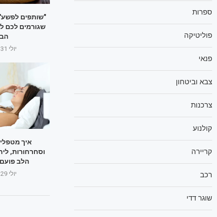
ספרות
"שותפים לפשע":
שגורמים לכם לה
פוליטיקה
הבז
יולי 31, 2025
פנאי
צבא וביטחון
צרכנות
קולנוע
איך מטפלי
קריירה
וסחרחורות, ליח
הלב פועם 
יולי 29, 2025
רכב
שוגר דדי