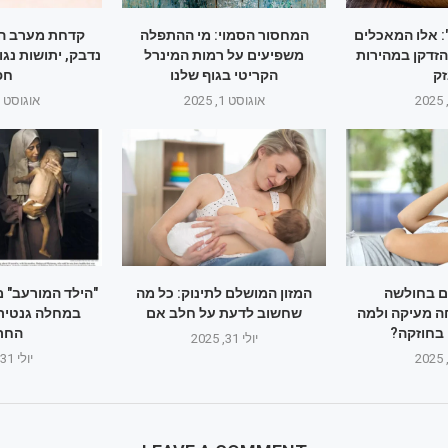
 אלו המאכלים
המחסור הסמוי: מי ההתפלה
קדחת מערב הנ
זדקן במהירות
משפיעים על רמות המינרל
נדבק, יתושות נג
ק
הקריטי בגוף שלנו
חפ
אוגוסט 1, 2025
אוגוסט 1, 2025
ם בחולשה
המזון המושלם לתינוק: כל מה
"הילד המורעב" 
ה מעיקה ולמה
שחשוב לדעת על חלב אם
במחלה גנטית 
בחוזקה?
החר
יולי 31, 2025
יולי 31, 2025