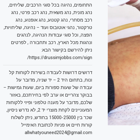
התחומים, נהיגה בכל סוגי הרכבים, שליחים,
נהג מונית, נהג משאית, נהג רכב פרטי, נהג
רכב מסחרי, נהג קטנוע, נהג אופנוע, נהג
טרקטור, נהגי אוטובוס ועוד – נהיגה, שליחויות,
הפצה, וכל סוגי עבודות הנהיגה, לנהגים
ונהגות מכל הארץ, רכב ותחבורה , לפרטים
ניתן להירשם בקישור הבא:
https://drussimjobbs.com/sign/
דרושים דרושות לעבודה בשירות לקוחות קל
ונוח, בתחום היד 2 – יד שניה, מדובר על
עבודה של שעות ספורות ביום, שעות גמישות –
בבוקר צהריים או ערב לפי בחירתכם, באזור
שלכם, מדובר על מענה טלפוני ופיזי ללקוחות
המעוניינים לקחת מוצרי יד 2, לא נדרש ניסיון,
שכר בין 15000-25000 בחודש, ניתן לשלוח
קורות חיים או פניות לכתובת האימייל
allwhatyouneed2024@gmail.com