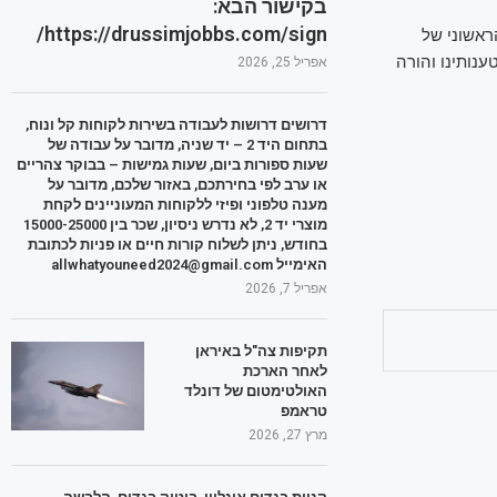
בקישור הבא:
https://drussimjobbs.com/sign/
ראשוני של
נותינו והורה
אפריל 25, 2026
דרושים דרושות לעבודה בשירות לקוחות קל ונוח,
בתחום היד 2 – יד שניה, מדובר על עבודה של
שעות ספורות ביום, שעות גמישות – בבוקר צהריים
או ערב לפי בחירתכם, באזור שלכם, מדובר על
מענה טלפוני ופיזי ללקוחות המעוניינים לקחת
מוצרי יד 2, לא נדרש ניסיון, שכר בין 15000-25000
בחודש, ניתן לשלוח קורות חיים או פניות לכתובת
האימייל allwhatyouneed2024@gmail.com
אפריל 7, 2026
תקיפות צה"ל באיראן
לאחר הארכת
האולטימטום של דונלד
טראמפ
מרץ 27, 2026