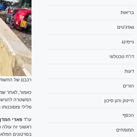
בריאות
גאדג'טים
גיימינג
דו"ח טכנולוגי
דעות
רכבם של החשודים
הורים
כאמור, לאחר שמ
המשטרה להגיש נג
הייטק והון סיכון
פלילי ומסוכנותו
הכסף
עו"ד
פאדי חמדן
ראשוני זה עולה 
המומחים
בסרטונים המלאים