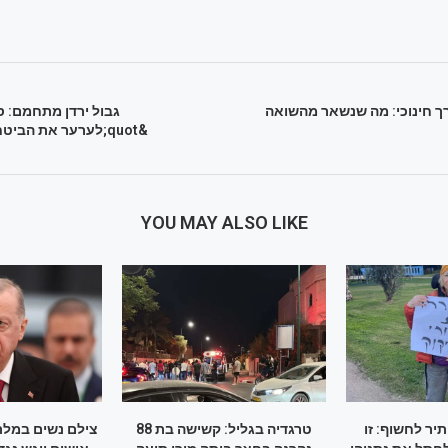
ך חינוכי: מה שנשאר מהשואה
גבול ירדן מתחמם: ס
&quot;לערער את הביט
YOU MAY ALSO LIKE
ר לחשוף: זו
טרגדיה בגליל: קשישה בת 88
צילם נשים במלת