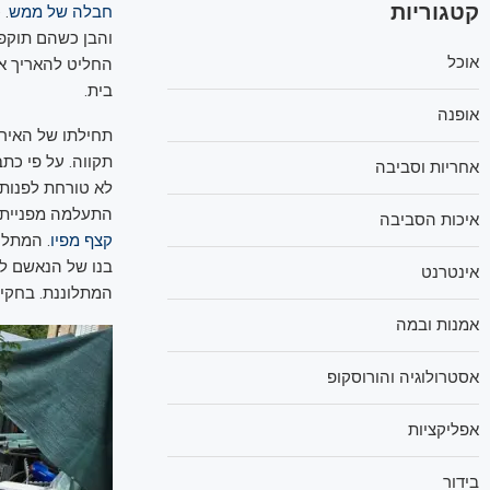
קטגוריות
חבלה של ממש
. 
והבן כשהם תוקפ
אוכל
החליט להאריך את
בית.
אופנה
תקווה. על פי כת
אחריות וסביבה
לא טורחת לפנותם
התעלמה מפנייתו 
איכות הסביבה
קצף מפיו
. המתלו
בנו של הנאשם לח
אינטרנט
המתלוננת. בחקי
אמנות ובמה
אסטרולוגיה והורוסקופ
אפליקציות
בידור