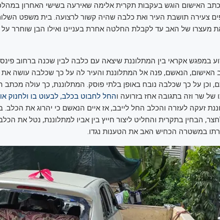
כתב האישום הוגש בעקבות תקרית אלימה שאירעה בשישי האחרון במהלכ
ים צעירה תושבת העיר ואת כלבה שהיה קשור לרצועה. בית משפט השלו
 מעצרו של האב עד לקבלת החלטה אחרת בעניינו ואילו הבן שוחרר על 
ב האישום, הנאשם, פנה אל המתלוננת והעיר לה על כך שכלבה עושה את צ
, וכן על כך שכלבה נובח באופן בלתי פוסק. המתלוננת, כך עולה מכתב ה
של שר וזה בתגובה אחז בזרועה ו
החל לחבוט בכלב, לבעוט בו ולחנוק אות
ננת זעקה לעזרה והכלב החל לייבב, אז איים הנאשם כי יהרוג את הכלב. 
צר, הבחין בתקרית והחליט ליצור חייץ בין אביו למתלוננת, נטל את הכלב
רתו במשטרה הכחיש האב את הטענות נגדו.