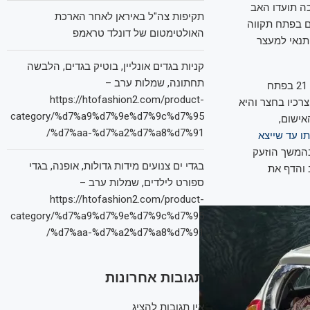
ה תועדו האב
תקיפות צה"ל באיראן לאחר הארכת
ם בפתח תקווה
האולטימטום של דונלד טראמפ
תנאי למעצר
קניות בגדים אונליין, בוטיק בגדים, הלבשה
תחתונה, שמלות ערב –
תחילתו של האירוע במפגש אקראי בין המתלוננת שיצאה עם כלבה לבין שכנה ברחוב פינס 21 בפתח
https://htofashion2.com/product-
רכיו בחצר והיא
category/%d7%a9%d7%9e%d7%9c%d7%95
אישום,
%d7%aa-%d7%a2%d7%a8%d7%91/
ו עד שייצא
בהמשך הוזעק
בגדי ים צנועים מידות גדולות, אופנה, בגדי
 והדף את
ספורט לילדים, שמלות ערב –
https://htofashion2.com/product-
category/%d7%a9%d7%9e%d7%9c%d7%95
%d7%aa-%d7%a2%d7%a8%d7%91/
תגובות אחרונות
אין תגובות להציג.