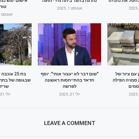
חסל את נתניהו
נהרגה בחצר ביתה מירי תועה
אישום יוגש נגד
טור
אוגוסט 1, 2025
אוגוסט 1, 2025
 עם ציור של
"שום דבר לא יעצור אותי": יוסף
בת 25 עוכ
 סמויה הפילה
חדאד בהתייחסות ראשונה
שבגופה של בתה 
סמים
לפרשה
שריד
יולי 31, 2025
יולי 31, 2025
LEAVE A COMMENT