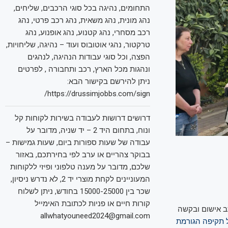
התחומים, נהיגה בכל סוגי הרכבים, שליחים,
נהג מונית, נהג משאית, נהג רכב פרטי, נהג
רכב מסחרי, נהג קטנוע, נהג אופנוע, נהג
טרקטור, נהגי אוטובוס ועוד – נהיגה, שליחויות,
הפצה, וכל סוגי עבודות הנהיגה, לנהגים
ונהגות מכל הארץ, רכב ותחבורה , לפרטים
ניתן להירשם בקישור הבא:
https://drussimjobbs.com/sign/
דרושים דרושות לעבודה בשירות לקוחות קל
ונוח, בתחום היד 2 – יד שניה, מדובר על
עבודה של שעות ספורות ביום, שעות גמישות –
בבוקר צהריים או ערב לפי בחירתכם, באזור
שלכם, מדובר על מענה טלפוני ופיזי ללקוחות
המעוניינים לקחת מוצרי יד 2, לא נדרש ניסיון,
שכר בין 15000-25000 בחודש, ניתן לשלוח
קורות חיים או פניות לכתובת האימייל
 אישום ובקשה
allwhatyouneed2024@gmail.com
 תקיפה הגורמת