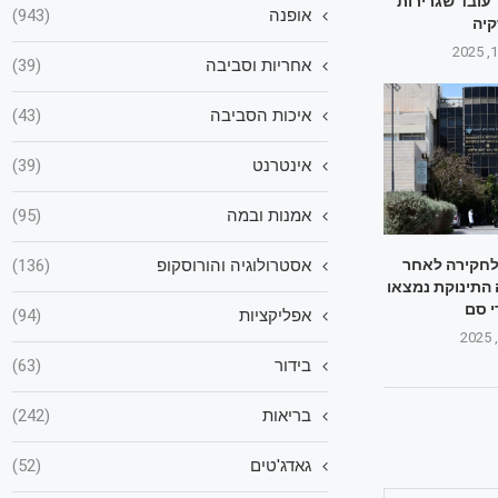
 עובד שגרירות
אופנה
(943)
קיה
אחריות וסביבה
(39)
איכות הסביבה
(43)
אינטרנט
(39)
אמנות ובמה
(95)
אסטרולוגיה והורוסקופ
(136)
בה לחקירה לאחר
התינוקת נמצאו
י סם
אפליקציות
(94)
בידור
(63)
בריאות
(242)
גאדג'טים
(52)