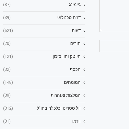
גיימינג
(87)
דו"ח טכנולוגי
(39)
דעות
(621)
הורים
(20)
הייטק והון סיכון
(121)
הכסף
(32)
המומחים
(148)
המלצות ואזהרות
(39)
וול סטריט וכלכלה בחו"ל
(312)
וידאו
(31)