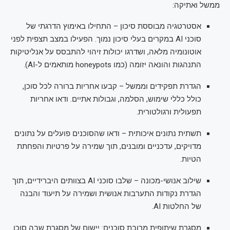
ממשל ואתיקה:
אסטרטגיה מבוססת סיכון – התחילו באימוץ הדרגתי של
סוכני AI במקרים בעלי סיכון נמוך. הפעילו במצב תצפית לפני
אוטונומיה מלאה, ושדרגו יכולות זיהוי להתבסס על אנליטיקות
התנהגות והונאה יזומה (כמו honeypots מותאמים ל-AI).
הגדרת תפקידים וממשל – קבעו אחריות ברורה לכל סוכן,
כולל כללי שימוש, הסלמה, וגבולות אתיים. ודאו אחריות
תפעולית ורגולטורית.
תשתית נתונים איכותית – ודאו שהסוכנים פועלים על נתונים
מדויקים, עדכניים ומובנים, תוך שמירה על פרטיות והפחתת
הטיות.
שילוב אנושי-מכונה – שלבו סוכני AI בצוותים היברידיים, תוך
הגדרת נקודות התערבות אנושית ושמירה על תיעוד והבנה
של החלטות AI.
מסגרת שיתופית מרובת סוכנים: יישום של מסגרת שבה סוכן