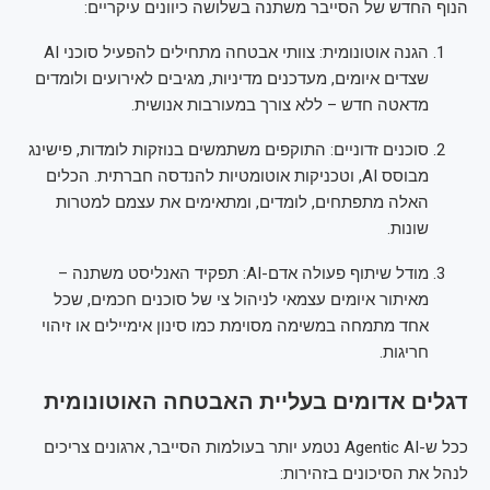
הנוף החדש של הסייבר משתנה בשלושה כיוונים עיקריים:
הגנה אוטונומית: צוותי אבטחה מתחילים להפעיל סוכני AI
שצדים איומים, מעדכנים מדיניות, מגיבים לאירועים ולומדים
מדאטה חדש – ללא צורך במעורבות אנושית.
סוכנים זדוניים: התוקפים משתמשים בנוזקות לומדות, פישינג
מבוסס AI, וטכניקות אוטומטיות להנדסה חברתית. הכלים
האלה מתפתחים, לומדים, ומתאימים את עצמם למטרות
שונות.
מודל שיתוף פעולה אדם-AI: תפקיד האנליסט משתנה –
מאיתור איומים עצמאי לניהול צי של סוכנים חכמים, שכל
אחד מתמחה במשימה מסוימת כמו סינון אימיילים או זיהוי
חריגות.
דגלים אדומים בעליית האבטחה האוטונומית
ככל ש-Agentic AI נטמע יותר בעולמות הסייבר, ארגונים צריכים
לנהל את הסיכונים בזהירות: