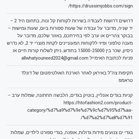
https://drussimjobbs.com/sign/
דרושים דרושות לעבודה בשירות לקוחות קל ונוח, בתחום היד 2 –
יד שניה, מדובר על עבודה של שעות ספורות ביום, שעות גמישות –
בבוקר צהריים או ערב לפי בחירתכם, באזור שלכם, מדובר על
מענה טלפוני ופיזי ללקוחות המעוניינים לקחת מוצרי יד 2, לא נדרש
ניסיון, שכר בין 15000-25000 בחודש, ניתן לשלוח קורות חיים או
פניות לכתובת האימייל allwhatyouneed2024@gmail.com
תקיפות צה"ל באיראן לאחר הארכת האולטימטום של דונלד
טראמפ
קניות בגדים אונליין, בוטיק בגדים, הלבשה תחתונה, שמלות ערב –
https://htofashion2.com/product-
category/%d7%a9%d7%9e%d7%9c%d7%95%d7%aa-
%d7%a2%d7%a8%d7%91/
בגדי ים צנועים מידות גדולות, אופנה, בגדי ספורט לילדים, שמלות