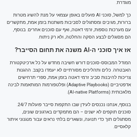
מוגדרת.
כך למשל, סוכני AI פועלים באופן עצמאי על מנת להשיג מטרות
ברורות, מגיבים ומסתגלים לסביבות משתנות בזמן אמת, מתקשרים
עם מערכות נוספות, זרמי דאטה, ואף עם סוכנים אחרים. בנוסף,
הם מסוגלים לבצע הסקה והחלטה, ולא רק ניתוח.
אז איך סוכני ה-AI משנה את תחום הסייבר?
המודל המבוסס-סוכנים דורש חשיבה מחדש על כל ארכיטקטורת
האבטחה. כלים ותהליכים מסורתיים לא יעמדו בקצב. ההגנות
צריכות להיבנות סביב זרמי דאטה בזמן אמת, ספרי תרחישים
אדפטיביים (Adaptive Playbooks) ופלטפורמות המותאמות לבינה
מלאכותית (AI-native Platforms).
בנוסף, אנחנו נכנסים לעידן שבו התקפות סייבר פועלות 24/7.
סוכנים תוקפים לא ישנים – הם מתמקדים בארגונים שונים,
מסתגלים תוך כדי תנועה, ונשארים בלתי נראים עבור מנגנוני איתור
קלאסיים.