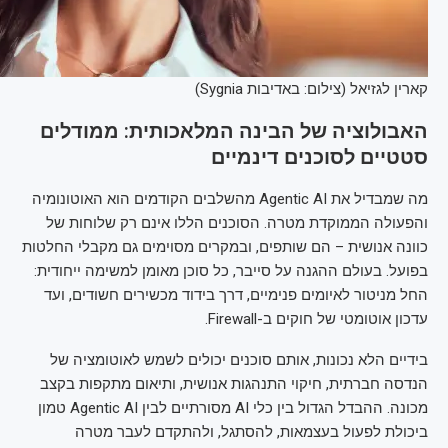
קארין לגזיאל (צילום: באדיבות Sygnia)
האבולוציה של הבינה המלאכותית: ממודלים
סטטיים לסוכנים דינמיים
מה שמבדיל את Agentic AI מהשלבים הקודמים הוא האוטונומיה
והפעולה הממוקדת מטרה. הסוכנים הללו אינם רק שלוחות של
כוונה אנושית – הם שותפים, ובמקרים מסוימים גם מקבלי החלטות
בפועל. בעולם ההגנה על סייבר, כל סוכן מאומן למשימה ייחודית:
החל מניטור לאיומים פנימיים, דרך בידוד מכשירים חשודים, ועד
עדכון אוטומטי של חוקים ב-Firewall.
בידיים הלא נכונות, אותם סוכנים יכולים לשמש לאוטומציה של
הנדסה חברתית, חיקוי התנהגות אנושית, ותיאום מתקפות בקצב
מכונה. ההבדל הגדול בין כלי AI מסורתיים לבין Agentic AI טמון
ביכולת לפעול בעצמאות, להסתגל, ולהתקדם לעבר מטרה