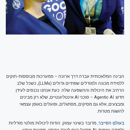
הבינה המלאכותית עברה דרך ארוכה – ממערכות מבוססות-חוקים
ללמידת מכונה ולמודלים שפתיים גדולים (LLMs), כשכל שלב
הרחיב את היכולות וההשפעה שלה. כעת אנחנו נכנסים לעידן
חדש: Agentic AI – סוכני AI אינטליגנטיים, שלא רק מבינים
ומבצעים, אלא גם מסיקים, מסתגלים, ופועלים באופן עצמאי
להשגת מטרות.
בעולם הסייבר
, מדובר בשינוי עמוק. הודות ליכולות מולטי מודליות
ולמידה עצמית, AI מסוגל כיום לעבד טקסט, תמונות ואודיו