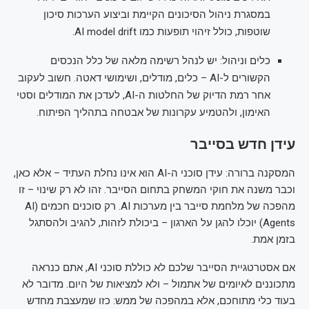
במסגרת ניהול הסיכונים הקיימת וביצוע הערכות סיכון
שוטפות, כולל זיהוי תופעות כמו AI model drift.
כלים וניהול: יש לנהל רשימה מלאה של כלל הנכסים
הקשורים ל-AI – כלים, מודלים, ושימושי דאטה. חשוב לעקוב
אחר רמת הדיוק של החלטות ה-AI, לעדכן את המודלים וסטי
האימון, ולהטמיע עקרונות של אבטחה בתהליך הפיתוח.
עידן חדש בסייבר
המסקנה ברורה: עידן סוכני ה-AI הוא אינו נחלת העתיד – אלא כאן,
וכבר משנה את חוקי המשחק בתחום הסייבר. זהו לא רק שינוי – זו
מהפכה של מלחמת סייבר בין מערכות AI. רק סוכנים חכמים (AI
Agents) יוכלו להגן על הארגון – ביכולת לזהות, להגיב ולהסתגל
בזמן אמת.
אם אסטרטגיית הסייבר שלכם לא כוללת סוכני AI, אתם כנראה
מתכוננים לאיומים של אתמול – ולא למציאות של היום. מדובר לא
בעוד כלי מתוחכם, אלא במהפכה של ממש: כזו שמעצבת מחדש