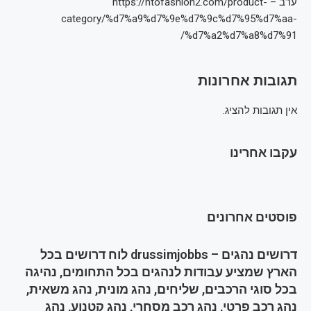
ערב – https://htofashion2.com/product-
category/%d7%a9%d7%9e%d7%9c%d7%95%d7%aa-
%d7%a2%d7%a8%d7%91/
תגובות אחרונות
אין תגובות להציג.
עקבו אחרינו
פוסטים אחרונים
דרושים נהגים – drussimjobbs לוח דרושים בכל
הארץ שמציע עבודות לנהגים בכל התחומים, נהיגה
בכל סוגי הרכבים, שליחים, נהג מונית, נהג משאית,
נהג רכב פרטי, נהג רכב מסחרי, נהג קטנוע, נהג