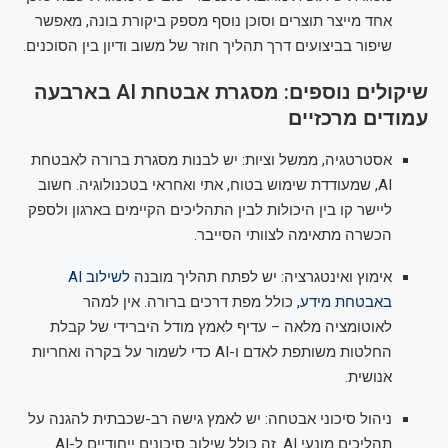
אחד מייצר תוצרים וסוכן נוסף מספק ביקורת בונה, מאפשר
שיפור בביצועים דרך תהליך חוזר של משוב ודיון בין הסוכנים.
שיקולים נוספים: מסגרת אבטחת AI בארבעה
עמודים מרכזיים
אסטרטגיה, ממשל וציות: יש לבנות מסגרת ברורה לאבטחת
AI, שמעודדת שימוש בטוח, אתי ואחראי בטכנולוגיה. חשוב
ליישר קו בין היכולות לבין התהליכים הקיימים בארגון ולספק
הכשרה מתאימה לצוותי הסייבר.
אימוץ ואינטגרציה: יש לפתח תהליך מובנה
לשילוב AI
באבטחת מידע
, כולל מפת דרכים ברורה. אין למהר
לאוטומציה מלאה – עדיף לאמץ מודל היברידי של קבלת
החלטות משותפת לאדם ו-AI כדי לשמור על בקרה ואחריות
אנושית.
ניהול סיכוני אבטחה: יש לאמץ גישה רב-שכבתית להגנה על
תהליכים מונעי AI. זה כולל שילוב סיכונים ייחודיים ל-AI