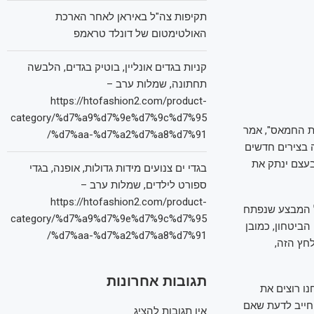
תקיפות צה"ל באיראן לאחר הארכת
האולטימטום של דונלד טראמפ
קניות בגדים אונליין, בוטיק בגדים, הלבשה
תחתונה, שמלות ערב –
https://htofashion2.com/product-
category/%d7%a9%d7%9e%d7%9c%d7%95
ת החמאס", אמר
%d7%aa-%d7%a2%d7%a8%d7%91/
ה בצירים חדשים
שבעצם ינתק את
בגדי ים צנועים מידות גדולות, אופנה, בגדי
ספורט לילדים, שמלות ערב –
https://htofashion2.com/product-
ל המבצע שנפתח
category/%d7%a9%d7%9e%d7%9c%d7%95
ביטחון, כמובן
%d7%aa-%d7%a2%d7%a8%d7%91/
חץ הזה,
תגובות אחרונות
ו רוצים את
 חייב לדעת שאם
אין תגובות להציג.