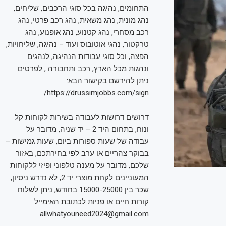
התחומים, נהיגה בכל סוגי הרכבים, שליחים,
נהג מונית, נהג משאית, נהג רכב פרטי, נהג
רכב מסחרי, נהג קטנוע, נהג אופנוע, נהג
טרקטור, נהגי אוטובוס ועוד – נהיגה, שליחויות,
הפצה, וכל סוגי עבודות הנהיגה, לנהגים
ונהגות מכל הארץ, רכב ותחבורה , לפרטים
ניתן להירשם בקישור הבא:
https://drussimjobbs.com/sign/
דרושים דרושות לעבודה בשירות לקוחות קל
ונוח, בתחום היד 2 – יד שניה, מדובר על
עבודה של שעות ספורות ביום, שעות גמישות –
בבוקר צהריים או ערב לפי בחירתכם, באזור
שלכם, מדובר על מענה טלפוני ופיזי ללקוחות
המעוניינים לקחת מוצרי יד 2, לא נדרש ניסיון,
שכר בין 15000-25000 בחודש, ניתן לשלוח
קורות חיים או פניות לכתובת האימייל
allwhatyouneed2024@gmail.com