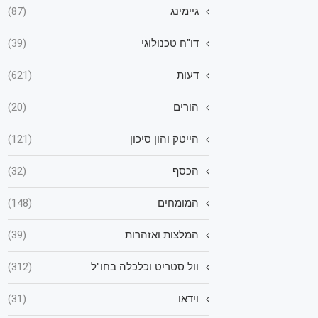
גיימינג
(87)
דו"ח טכנולוגי
(39)
דעות
(621)
הורים
(20)
הייטק והון סיכון
(121)
הכסף
(32)
המומחים
(148)
המלצות ואזהרות
(39)
וול סטריט וכלכלה בחו"ל
(312)
וידאו
(31)