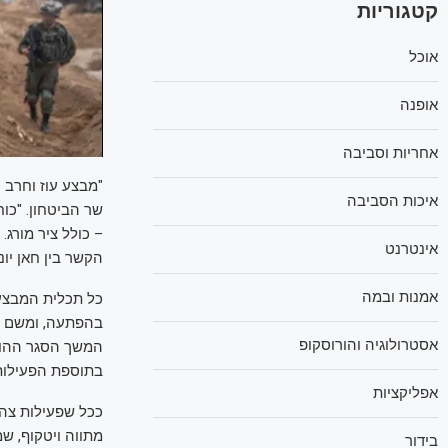
קטגוריות
אוכל
אופנה
אחריות וסביבה
"מבצע עוז וחרב 
איכות הסביבה
שר הביטחון. "כוח
– כולל ציר מורג.
אינטרנט
הקשר בין חאן יו
אמנות ובמה
כל תכלית המבצע
בהפתעה, ומשם צה
אסטרולוגיה והורוסקופ
המשך הסגר ההומ
בתוספת הפעילות 
אפליקציות
ככל שפעילות צה"
מתווה ויטקוף, ש
בידור