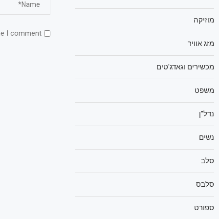
מוזיקה
me I comment.
מזג אוויר
מכשירים וגאדג'טים
משפט
נדל"ן
נשים
סלב
סלבס
ספורט