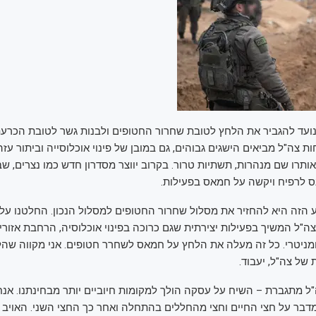
נועד להגביר את הלחץ לטובת שחרור החטופים ולבנות גשר לטובת הכרע
ות צה"ל מביאים הישגים גבוהים, גם במובן של פינוי אוכלוסייה וביתור עז
 אותרו שם מנהרות, תשתיות טרור. בקרוב יווצר מסדרון חדש כמו נצרים, 
נס לרפיח ויקשה על חמאס בפעילות.
 הזה היא להחזיר את מסלול שחרור החטופים למסלול הנכון. החלטנו ע
"ל המשיך בפעילות יצירתית שגם כרוכה בפינוי אוכלוסיה, הרחבת אזורי ה
ניטרי. כל זה מעלה את הלחץ על חמאס לשחרר חטופים. אני מקווה שהל
של צה"ל, יעבוד.
ל מתגברת – השיח על עסקה הולך למקומות חיוביים יותר מבחינתנו. אנחנ
מדבר על חצי החיים וחצי מהחללים בהתחלה ואחר כך החצי השני. האויב