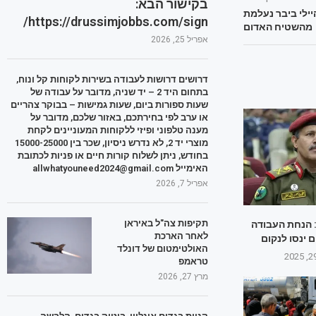
בקישור הבא:
יילי ביבר נעלמת
https://drussimjobbs.com/sign/
מהשטיח האדום
אפריל 25, 2026
דרושים דרושות לעבודה בשירות לקוחות קל ונוח,
בתחום היד 2 – יד שניה, מדובר על עבודה של
שעות ספורות ביום, שעות גמישות – בבוקר צהריים
או ערב לפי בחירתכם, באזור שלכם, מדובר על
מענה טלפוני ופיזי ללקוחות המעוניינים לקחת
מוצרי יד 2, לא נדרש ניסיון, שכר בין 15000-25000
בחודש, ניתן לשלוח קורות חיים או פניות לכתובת
האימייל allwhatyouneed2024@gmail.com
אפריל 7, 2026
תקיפות צה"ל באיראן
 הנחת העבודה
לאחר הארכת
 ינסו לנקום
האולטימטום של דונלד
טראמפ
מרץ 27, 2026